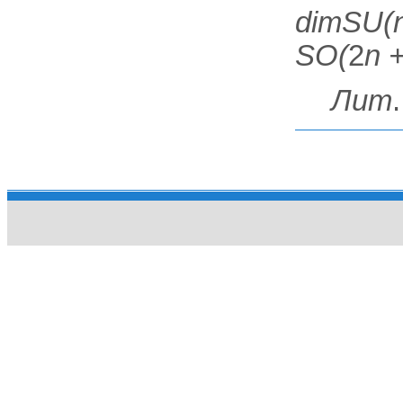
dimSU(
SO(
2
n 
Лит