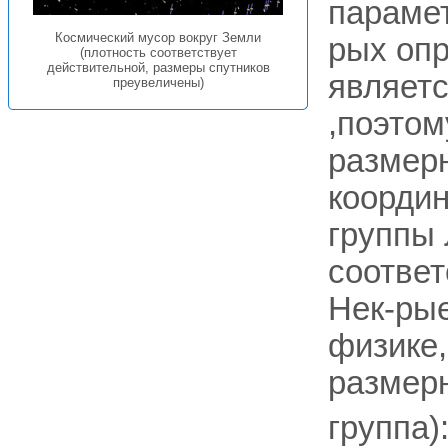
парамет
Космический мусор вокруг Земли
рых оп
(плотность соответствует
действительной, размеры спутников
являет
преувеличены)
,поэтому
размерн
координ
группы
соотве
Нек-рые
физике
размерн
группа)