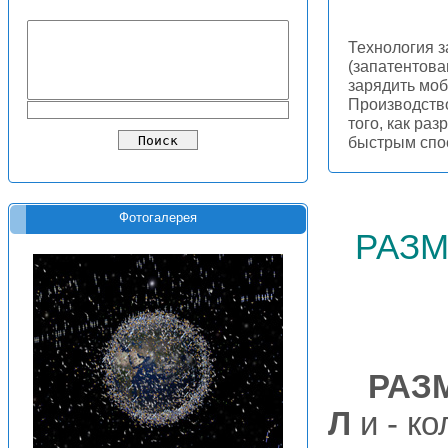
Технология з
(запатентова
зарядить моб
Производство
того, как ра
быстрым сп
Фотогалерея
разм
РАЗ
Л
и - к