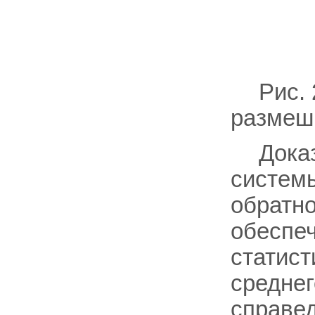
Рис.
размеш
Доказ
систем
обратно
обеспе
статист
среднег
справед