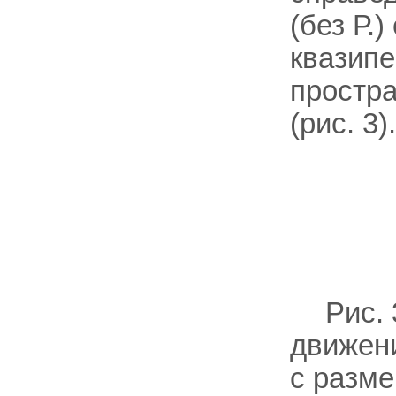
(без Р.
квазип
простра
(рис. 3).
Рис.
движен
с разме