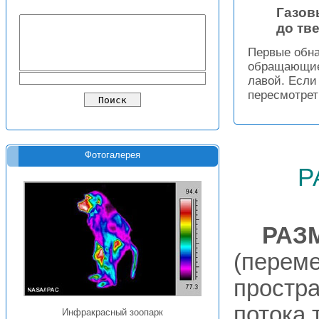
Газов
до тв
Первые обна
обращающиес
лавой. Если
пересмотрет
Фотогалерея
р
РАЗ
(перем
простра
потока 
Инфракрасный зоопарк