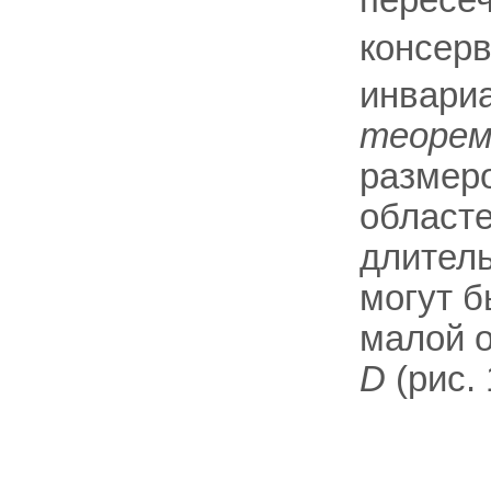
пересе
консер
инвариа
теорем
размер
област
длител
могут б
малой о
D
(рис. 