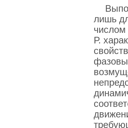
Выпо
лишь дл
числом 
Р. хара
свойств
фазовы
возмуще
непредс
динамич
соответ
движени
требующ