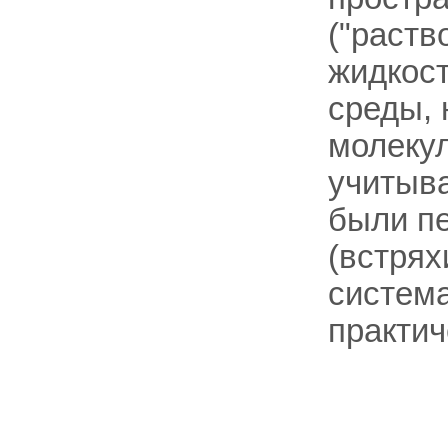
("раств
жидкос
среды,
молекул
учитыва
были п
(встрях
система
практич