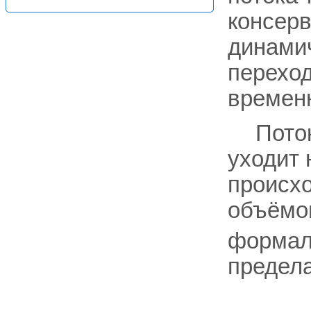
консер
динамич
переход
временн
Пото
уходит 
происхо
объём
формал
предел