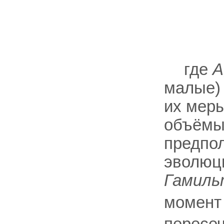
где
А
малые)
их меры
объёмы
предпол
эволюци
Гамиль
момент 