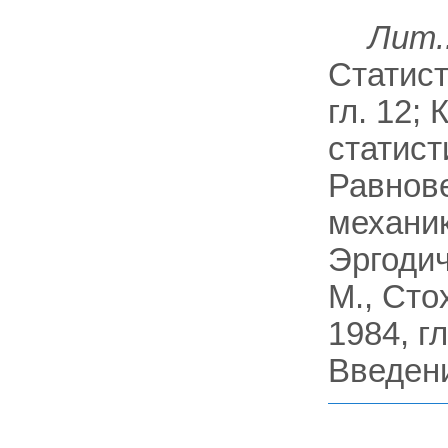
Лит.
Статист
гл. 12;
статист
Равнове
механика
Эргодич
М., Сто
1984, г
Введени