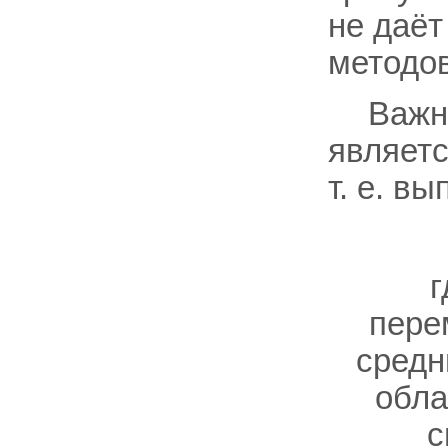
не даёт
методов
Важн
являет
т. е. в
г
пер
средн
обла
с