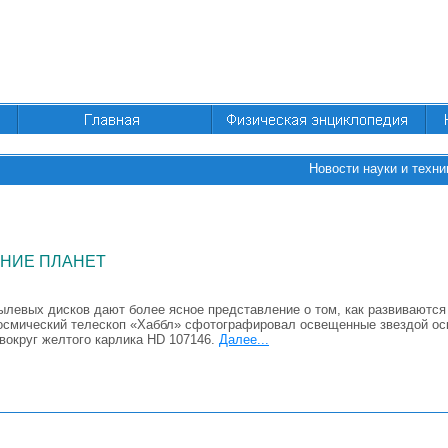
Новости науки и техни
НИЕ ПЛАНЕТ
левых дисков дают более ясное представление о том, как развиваются 
осмический телескоп «Хаббл» сфотографировал освещенные звездой оск
округ желтого карлика HD 107146.
Далее...