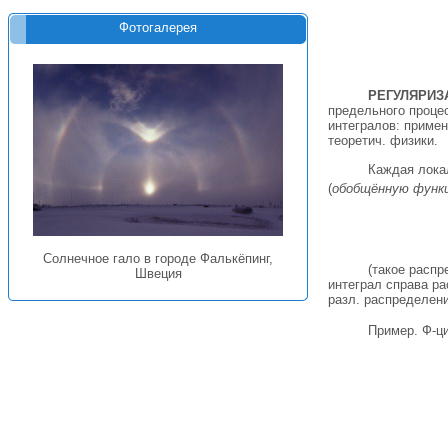
Фотогалерея
РЕГУЛЯРИЗ
предельного процес
интегралов: примен
теоретич. физики.
Каждая лока
(
обобщённую функ
Солнечное гало в городе Фалькёпинг,
(такое распр
Швеция
интеграл справа ра
разл. распределени
Пример. Ф-ц