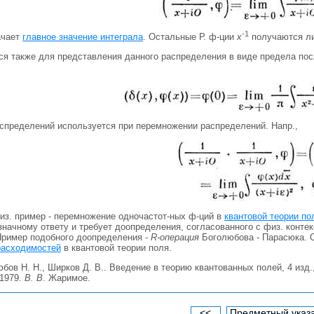
-
1
ачает
главное значение интеграла
. Остальные Р. ф-ции
х
получаются ли
тся также для представления данного распределения в виде предела по
аспределений используется при перемножении распределений. Напр.,
из. пример - перемножение одночастот-ных ф-ций в
квантовой теории по
значному ответу и требует доопределения, согласованного с физ. конте
Пример подобного доопределения -
R-операция
Боголюбова - Парасюка. О
расходимостей
в квантовой теории поля.
бов Н. Н., Ширков Д. В.. Введение в теорию квантованных полей, 4 изд
 1979.
В. В
. Жаримое.
<<
Предметный указ