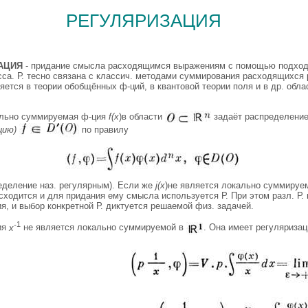
регуляризация
АЦИЯ
- придание смысла расходящимся выражениям с помощью подхо
са. Р. тесно связана с классич. методами суммирования расходящихся 
яется в теории обобщённых ф-ций, в квантовой теории поля и в др. обла
льно суммируемая ф-ция
f(x
)в области
задаёт распределени
цию)
по правилу
еделение наз. регулярным). Если же
j(x
)не является локально суммируем
сходится и для придания ему смысла используется Р. При этом разл. Р.
я, и выбор конкретной Р. диктуется решаемой физ. задачей.
-
1
ия
x
не является локально суммируемой в
. Она имеет регуляриза