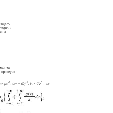
дящего
рядов и
стях
е
ой, то
 порождают
-
1
-
1
1
ции
рх
,
(х+
+
iO)
,
(х - iO)
-
, где