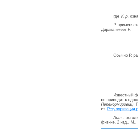
где
V. р
. озн
Р. применяе
Дирака имеет Р.
Обычно Р. р
Известный ф
не приводит к одно
Перенормировки)
. 
ст.
Регуляризация 
Лит.:
Боголю
физике, 2 изд., М.,