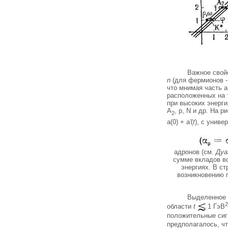
Важное свой
n
(для фермионов - 
что мнимая часть a
расположенных на 
при высоких энерги
А
, p, N и др. На 
2
a(0) + a
'
(
t
), с униве
адронов (см.
Дуа
сумме вкладов вс
энергиях. В с
возникновению 
Выделенное п
2
области
t
1 ГэВ
положительные сиг
предполагалось, ч