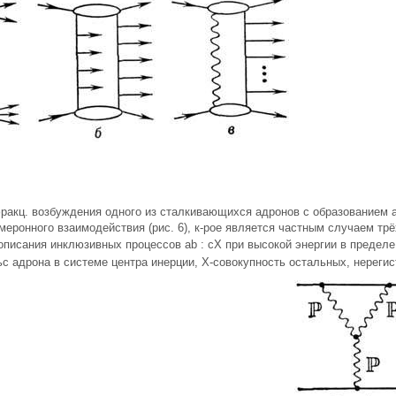
ракц. возбуждения одного из сталкивающихся адронов с образованием 
меронного взаимодействия (рис. 6), к-рое является частным случаем т
описания инклюзивных процессов ab : сХ при высокой энергии в предел
с адрона в системе центра инерции, X-совокупность остальных, нереги