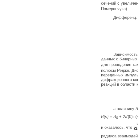
сечений с увеличе
Померанчука).
Дифференц. 
Зависимость 
данных о бинарных
для проведения так
полюсы Редже. Дифф
переданных импуль
дифракционного ко
реакций в области 
а величину
B
B(s) = В
+ 2a'(0)ln(
0
и оказалось, что
радиуса взаимодей