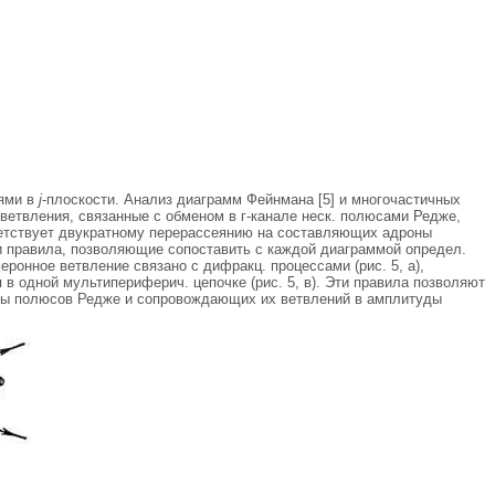
тями в
j
-плоскости. Анализ диаграмм Фейнмана [5] и многочастичных
ветвления, связанные с обменом в г-канале неск. полюсами Редже,
ветствует двукратному перерассеянию на составляющих адроны
и правила, позволяющие сопоставить с каждой диаграммой определ.
еронное ветвление связано с дифракц. процессами (рис. 5, а),
в одной мультипериферич. цепочке (рис. 5, в). Эти правила позволяют
ады полюсов Редже и сопровождающих их ветвлений в амплитуды