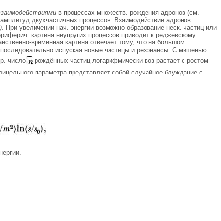
взаимодействиями
в процессах множеств. рождения адронов (см.
и амплитуд двухчастичных процессов. Взаимодействие адронов
)
. При увеличении нач. энергии возможно образование неск. частиц или
ериферич. картина неупругих процессов приводит к реджевскому
нственно-временная картина отвечает тому, что на большом
 последовательно испуская новые частицы и резонансы. С мишенью
р. число
рождённых частиц логарифмически воз растает с ростом
рицельного параметра представляет собой случайное блуждание с
нергии.