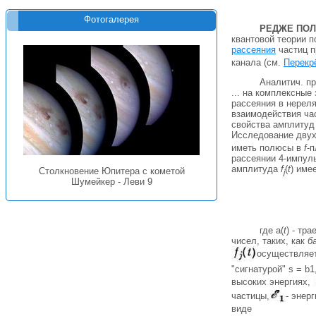
Фотогалерея
РЕДЖЕ ПО
квантовой теории п
рассеяния
частиц п
канала (см.
Перекр
Аналитич. п
... на комплексные
рассеяния в нереля
взаимодействия час
свойства амплитуд 
Исследование двух
иметь полюсы в
f
-
рассеянии 4-импул
амплитуда
f
(
t
) име
Столкновение Юпитера с кометой
j
Шумейкер - Леви 9
где a(
t
) - тр
чисел, таких, как
б
осуществляет
"сигнатурой" s = b
высоких энергиях,
частицы,
- энер
виде