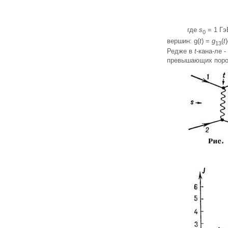
где
s
= 1 Гэ
0
вершин: g(
t
) =
g
(
t
13
Редже в
t
-кана-ле 
превышающих порог