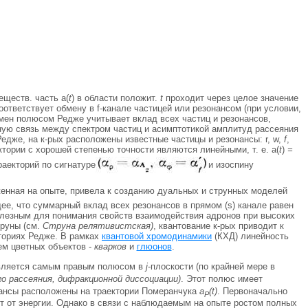
еществ. часть a(
t
) в области положит.
t
проходит через целое значение
соответствует обмену в f-канале частицей или резонансом (при условии,
мен полюсом Редже учитывает вклад всех частиц и резонансов,
ную связь между спектром частиц и асимптотикой амплитуд рассеяния
едже, на к-рых расположены известные частицы и резонансы: r, w,
f
,
ектории с хорошей степенью точности являются линейными, т. е. a(
t
)
=
раекторий по сигнатуре
и изоспину
енная на опыте, привела к созданию дуальных и струнных моделей
ее, что суммарный вклад всех резонансов в прямом (s) канале равен
олезным для понимания свойств взаимодействия адронов при высоких
труны (см.
Струна релятивист
ская)
, квантование к-рых приводит к
ториях Редже. В рамках
квантовой хромодинамики
(КХД) линейность
ем цветных объектов -
кварков
и
глюонов
.
 является самым правым полюсом в
j
-плоскости (по крайней мере в
о рассеяния, дифракционной диссоциации)
. Этот полюс имеет
онансы расположены на траектории Померанчука
a
(t)
. Первоначально
P
ят от энергии. Однако в связи с наблюдаемым на опыте ростом полных