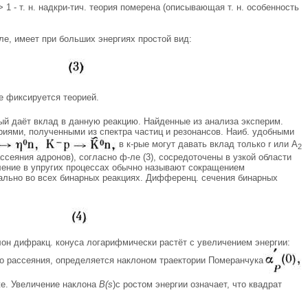
 > 1 - т. н. надкри-тич. теория померена (описывающая т. н. особенность
е, имеет при больших энергиях простой вид:
е фиксируется теорией.
рый даёт вклад в данную реакцию. Найденные из анализа эксперим.
риями, полученными из спектра частиц и резонансов. Наиб. удобными
в к-рые могут давать вклад только r или А
2
сеяния адронов), согласно ф-ле (3), сосредоточены в узкой области
вление в упругих процессах обычно называют сокращением
ально во всех бинарных реакциях. Дифференц. сечения бинарных
он дифракц. конуса логарифмически растёт с увеличением энергии:
ого рассеяния, определяется наклоном траектории Померанчука
же. Увеличение наклона
B(s
)с ростом энергии означает, что квадрат