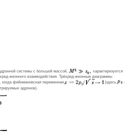
адронной системы с большой массой,
характеризуется
рёхред-жеонного взаимодействия. Трёхред-жеонные диаграммы
е, когда фейнмановская переменная
(здесь
-
стрируемых адронов).