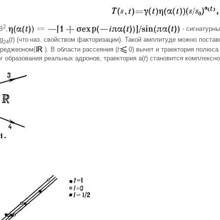
2
В
,
- сигнатурны
)g
(
t
) (что
наз. свойством факторизации). Такой амплитуде можно постав
24
- реджеоном(
). В области рассеяния (
t
0) вычет и траектория полюс
 образования реальных адронов, траектория a(
t
) становится комплексно