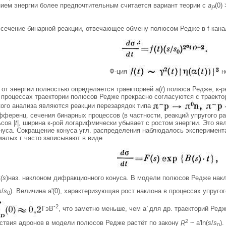
нием энергии более предпочтительным считается вариант теории с
a
(0)
P
сечение бинарной реакции, отвечающее обмену полюсом Редже в f-канал
Ф-ция
н
от энергии полностью определяется траекторией a(
t
) полюса Редже, к-
 процессах траектории полюсов Редже прекрасно согласуются с траекто
ого анализа являются реакции перезарядок типа
еренц. сечения бинарных процессов (в частности, реакций упругого рас
сов |
t
|, ширина к-рой логарифмически убывает с ростом энергии. Это я
нуса. Сокращение конуса угл. распределения наблюдалось эксперимент
малых г часто записывают в виде
(s
)наз. наклоном дифракционного конуса. В модели полюсов Редже накл
s
/
s
). Величина a'(0), характеризующая рост наклона в процессах упруг
0
-2
ГэВ
, что заметно меньше, чем a
'
для др. траекторий Ред
2
ствия адронов в модели полюсов Редже растёт по закону
R
~ a'ln(
s
/
s
).
0