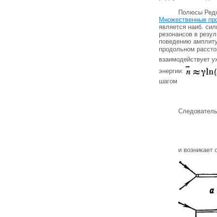
Полюсы Редже
Множественные пр
является наиб. сил
резонансов в резу
поведению амплиту
продольном расстоя
взаимодействует у
энергии:
шагом
Следовател
и возникает