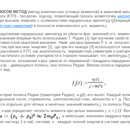
ЛЮСОВ МЕТОД
(метод комплексных угловых моментов) в квантовой мех
оля (КТП) - тео-ретич. подход, позволяющий связать асимптотику
ампли
ри высоких энергиях с особенностями парциальных амплитуд
f
(t
)перекрё
j
ёстная симметрия
) в плоскости комплексного угл. момента
j
.
родолжение парциальных амплитуд из области физ. значений угл. моме
 значения впервые было использовано Т. Редже [1] при изучении свойст
тивистской квантовой механике. Наиб. распространение Р. п. м. получил
тиц при высоких энергиях [2], где при его выводе [3] используются таки
рассеяния в КТП, как аналитичность, перекрёстная симметрия и унитарн
частичного условия унитарности в
t
-канале показывает, что амплитуды
f
j
плоскости, положение к-рых зависит от переменной
t
(квадрата переданно
ьса), - движущиеся полюсы, или полюсы Редже. Вблизи полюса парциал
ет вид
аектория полюса Редже (траектория Редже), а g(
t
) -его вычет. Каждый по
арионное число, странность, изотопический спин, чётность
и т. д. По
ся отдельно для чётных и нечётных значений момента
j
, то полюсы Ре
j
1, к-рая определяет чётность момента при целых значениях
j
: s
= (
-1)
. Вк
и небольших значениях квадрата пер
гия частицы 1 в лаб. системе,
s
- квадрат полной энергии в системе центр