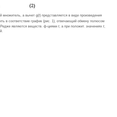
й множитель, а вычет g(
t
) представляется в виде произведения
ить в соответствие график (рис. 1), отвечающий обмену полюсом
а Редже являются веществ. ф-циями
t
, а при положит. значениях
t
,
й.