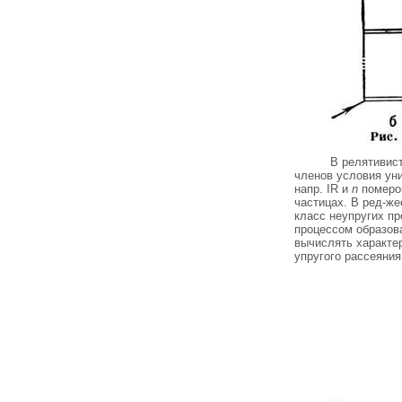
В релятивис
членов условия уни
напр. IR и
n
померон
частицах. В ред-ж
класс неупругих пр
процессом образова
вычислять характе
упругого рассеяния