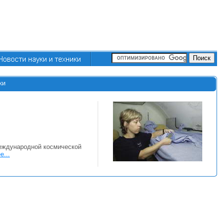
ки
Международной космической
е...