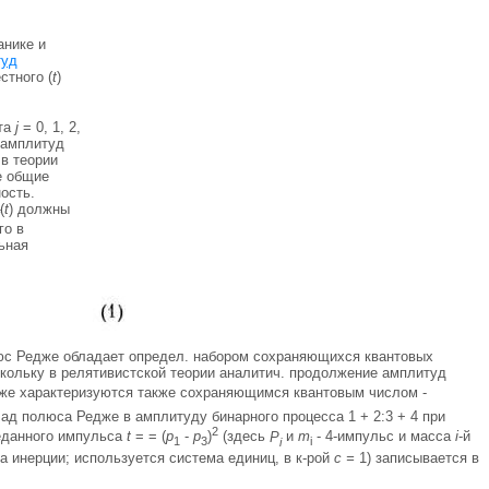
анике и
туд
стного (
t
)
нта
j
= 0, 1, 2,
в амплитуд
 в теории
е общие
ость.
(
t
) должны
го в
ьная
люс Редже обладает определ. набором сохраняющихся квантовых
скольку в релятивистской теории аналитич. продолжение амплитуд
дже характеризуются также сохраняющимся квантовым числом -
лад полюса Редже в амплитуду бинарного процесса 1 + 2:3 + 4 при
2
еданного импульса
t
= = (
p
-
p
)
(здесь
P
и
m
- 4-импульс и масса
i
-й
1
3
i
i
а инерции; используется система единиц, в к-рой
с =
1) записывается в