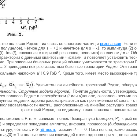
ство полюсов Редже - их связь со спектром частиц и
резонансов
.Если в
полуцелое), чётное для s = +1 и нечётное для s = -1, то амплитуда (2) 
(
t
), Ima(
t
), связанная с шириной резонанса, невелика) со спином
j
=
п
. Об
траектории с данными квантовыми числами, и позволяет установить тес
ях. При описании бинарных реакций обычно учитываются те траектории Р
рис. 2 приведены нек-рые известные бозонные траектории Редже. Эти тра
-2
рсальным наклоном a' ! 0,9 ГэВ
. Кроме того, имеет место вырождение т
Удивительная линейность траекторий Редже, обнаруж
льность, Струнные модели адронов)
. Понятие дуальности, утверждающ
ех полюсов Редже в перекрёстном (
t
или
и
)канале, оказалось весьма п
трунных моделях адроны рассматриваются как про-тяжённые объекты - с
последовательности частиц, расположенных на линейно растущих траек
траекторий Редже, по-видимому, тесно связана с невылетани
оложение в Р. п. м. занимает полюс Померанчука (
померен
, Р), к-рый
) и определяет поведение амплитуд дифракц. процессов (
дифракционног
натуру, чётность и
G-
чётность
,изоспин
I
= = 0. Пока неясно, какие рез
то
a
(0) = 1 и полные сечения взаимодей-ствия адронов при
s
:, не завис
P