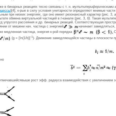
 в бинарных реакциях тесно связаны с т. н.
мулътипериферическими 
оцессы
)[4], к-рые в силу условия унитарности определяют мнимые част
ьным при низких энергиях, где оно имеет резонансный характер (рис. 3,
а
льтате обмена виртуальной частицей в
t
-канале (рис. 3,
б)
. Такая мультип
д упругого рассеяния и др. бинарных реакций. Соответствующая простра
нии от мишени нач. частица с энергией
начинает замедляться,
же медленная частица, энергия к-рой порядка
С
-1
(g = [In(1/b)]
)· Движение замедляющейся частицы в плоскости п
ьно
 отмечавшийсявыше рост эфф. радиуса взаимодействия с увеличением э