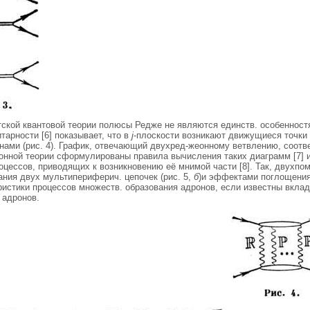
тской квантовой теории полюсы Редже не являются единств. особеннос
тарности [6] показывает, что в
j
-плоскости возникают движущиеся точки 
ами (рис. 4). График, отвечающий двухред-жеонному ветвлению, соот
еонной теории сформулированы правила вычисления таких диаграмм [7] 
оцессов, приводящих к возникновению её мнимой части [8]. Так, двухпом
ния двух мультипериферич. цепочек (рис. 5,
б
)и эффектами поглощения 
ристики процессов множеств. образования адронов, если известны вкл
 адронов.