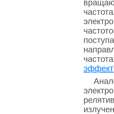
вращающ
частот
электр
частот
поступа
направл
частот
эффект
Анал
электро
релятив
излучен