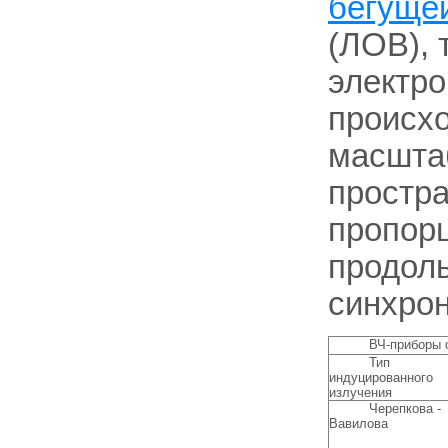
бегуще
(ЛОВ), 
электро
происхо
масштаб
простр
пропорц
продол
синхро
ВЧ-приборы 
Тип
индуцированного
излучения
Черепкова -
Вавилова