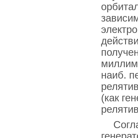
орбита
зависим
электро
действи
получе
миллим
наиб. п
релятив
(как ге
релятив
Согл
генерат