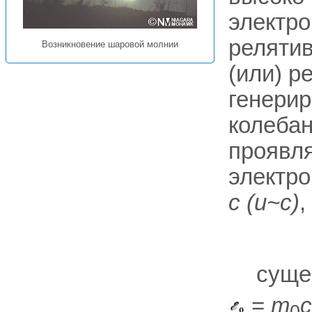
электр
релятив
Возникновение шаровой молнии
(или) р
генерир
колебан
проявля
электр
с (и~с)
,
суще
=
m
с
0