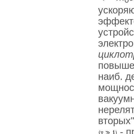
ускоряю
эффект
устройс
электро
циклот
повыше
наиб. 
мощност
вакуумн
нерелят
вторых
- п