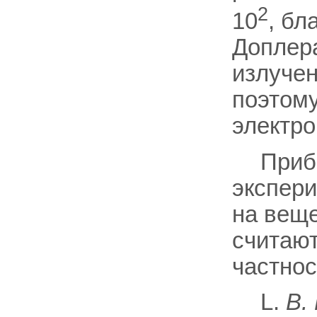
2
10
, бл
Доплера
излучен
поэтому
электро
Приб
экспери
на веще
считают
частнос
L.
В.