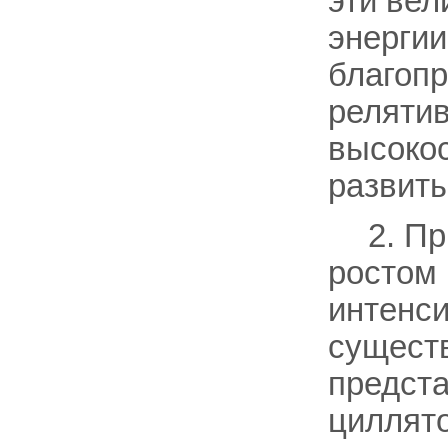
эти вел
энергии
благоп
релятив
высоко
развиты
2. П
ростом 
интенси
сущест
предста
циллято