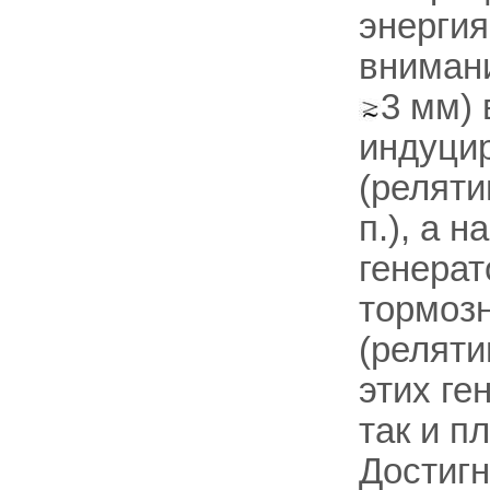
энергия
внимани
3 мм)
индуцир
(реляти
п.), а н
генерат
тормозн
(реляти
этих ге
так и п
Достигн