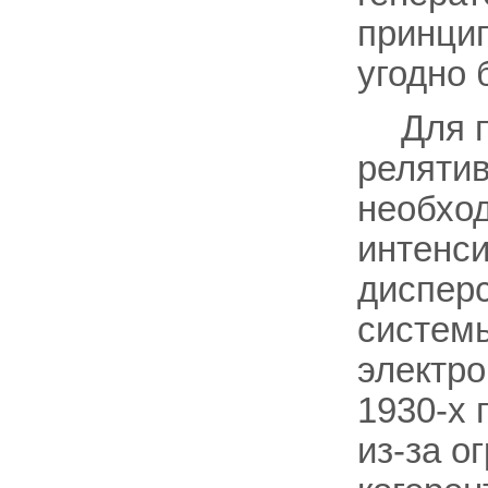
принцип
угодно 
Для 
релятив
необход
интенс
дисперс
системы
электр
1930-х 
из-за о