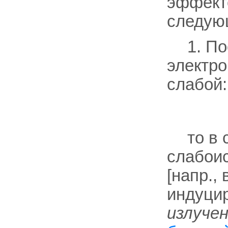
эффекто
следую
1. По
электро
слабой:
то в
слабои
[напр.,
индуци
излуче