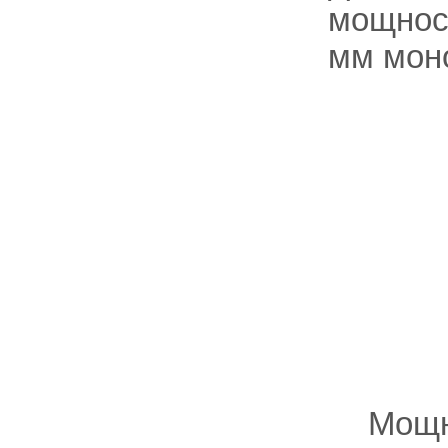
мощност
мм моно
Мощн