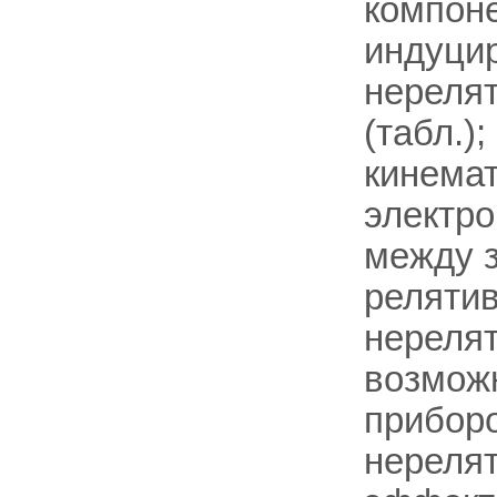
компоне
индуцир
нерелят
(табл.)
кинемат
электро
между 
релятив
нерелят
возмож
прибор
нерелят