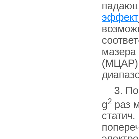
падающ
эффект
возмож
соответ
мазера 
(МЦАР),
диапаз
3. П
2
g
раз 
статич.
попереч
электро