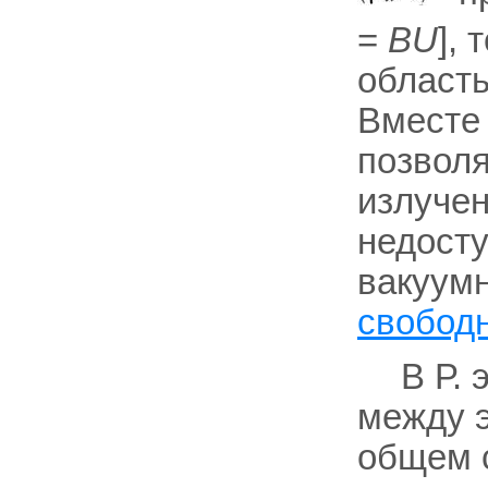
=
BU
], 
область
Вместе 
позволя
излучен
недост
вакуумн
свобод
В Р. 
между э
общем 