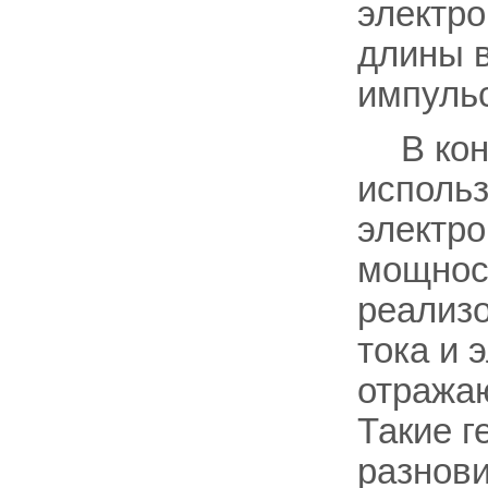
электро
длины 
импуль
В кон
исполь
электро
мощнос
реализ
тока и 
отражаю
Такие 
разнови