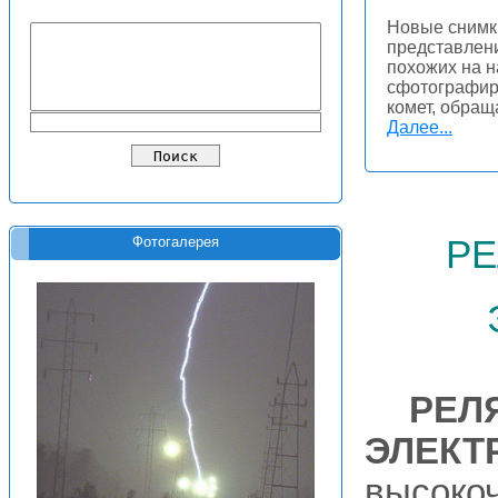
Новые снимк
представлени
похожих на н
сфотографир
комет, обращ
Далее...
ре
Фотогалерея
РЕЛ
ЭЛЕКТ
высоко