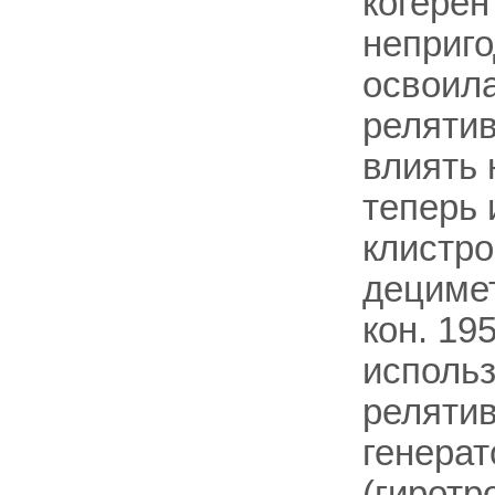
когерен
неприго
освоил
реляти
влиять 
теперь 
клистро
децимет
кон. 19
использ
реляти
генерат
(гиротр