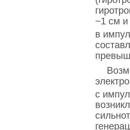
гиротро
~1 см и
в импул
составл
превыша
Возм
электр
с импу
возникл
сильнот
генерац