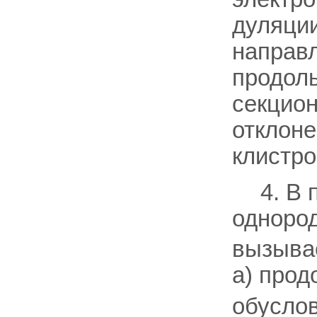
дуляции
направл
продоль
секцион
отклоне
клистро
4. В
одноро
вызывае
а) прод
обусло