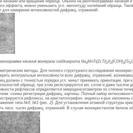
ри качании или вращении образца. Обычно на рентгенограммах качания 
го эффекта, можно уменьшить угл. амплитуду колебаний образца. Такой п
т для измерения интенсивностей дифракц. отражений.
тгенограмма качания минерала сейдозерита Na
MnTi(Zr,Ti)
0
(F,OH)
[Si
4
2
2
2
2
ометрические методы. Для полного структурного исследования монокрист
мерить интегральные интенсивности всех дифракц. отражений, возникаю
ец должен с точностью порядка угл. минут принимать ориентации, при 
лоскостей образца; при этом регистрируются мн. сотни и даже тысячи д
ивности рефлексов определяются микроденситометром по степени почерн
геом. схемы регистрации дифракц. картины. Полный набор интенсивност
гистрируются рефлексы, на кристаллографич. индексы к-рых наложены оп
ражения типа
hk0
,
hk1
(рис.
2)
. Для установления атомной структуры крис
ть неск. тысяч дифракц. отражений. В случае монокристаллов белков о