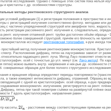
ультатов исследования. Однако с помощью этих систем пока нельзя изу
ы и кристаллы с др. особенностями структуры.
тальные методы
рентгеновского структурного анализа
ии условий дифракции (1) и регистрации положения в пространстве и ин
етры с регистрацией излучения соответственно фотогр. методами или д
зец с частично упорядоченной структурой или аморфное тело, жидкость
сть регистрации рассеянного рентг. излучения и, следовательно, опред
ка рентг. излучения отпаянной рентг. трубки достаточен объём образца ~
озможно более совершенной структурой, причём его блочность не препя
 монокристаллов исследует
рентгеновская топография
, к-рую иногда тож
- простейший метод получения рентгенограмм монокристаллов. Кристалл
 спектр. Расположение дифракц. пятен на лауэграммах зависит от разм
 относительно падающего рентг. луча. Метод Лауэ позволяет отнести мо
сталлографич. осей с точностью до угл. минут (см.
Лауэ метод
)
. По хар
я пятен) можно выявить внутр. напряжения и нек-рые др. особенности 
б. совершенных образцов для более полного структурного исследования 
чания и вращения образца определяют периоды повторяемости (трансля
ла, а также измеряют интенсивности дифракц. отражений. Образец во вр
 совпадающей с одной из кристаллографич. осей образца, к-рую предва
создаваемая монохроматич. излучением, регистрируется на рентг. плёнк
. Дифракц. пятна при такой геометрии съёмки на развёрнутой плёнке о
яемости
Т
вдоль кристаллографич. направления равен:
тр кассеты,
- расстояние между соответствующими прямыми на рент