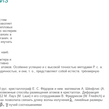
стям
озволяет
тепловых
о эксперим.
связях в
ганич. и
 изучать
 наиб.
актера и
ктивно
в атомов. Особенно успешно и с высокой точностью методами Р. с. а.
дичностью, и они, т. о., представляют собой естеств. трёхмерную
90 рус. кристаллограф Е. С. Фёдоров и нем. математик А. Шёнфлис (A.
е возможные способы размещения атомов в кристаллах. Дифракция
2 М. Лауэ (М. Laue) п его сотрудниками В. Фридрихом (W. Friedrich) и
ллах позволила связать длину волны излучения
, линейные размеры
лучей соотношениями