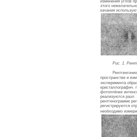
изменения углов п
этого нежелательно
качания использую
Рис. 1. Рен
Рентгенгони
пространстве и из
эксперимента образ
кристаллографич. п
фотоплёнке интенс
реализуются разл. 
рентгенограмме ре
регистрируются от
необходимо измери