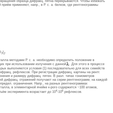
и вращения образца дифракц. пятна перекрываются. Чтобы избежать
риём применяют, напр., в Р. с. а. белков, где рентгенограммы
O
]
.
7
2
алла методами Р. с. а. необходимо определить положение в
щих при использовании излучения с данной
. Для этого в процессе
к-рых выполняются условия (1) последовательно для всех семейств
ифракц. рефлексов. При регистрации дифракц. картины на рентг.
ения и размеру дифракц. пятен. В разл. типах гониометров
ей дифракц. отражений получают на серии рентгенограмм, на каждой
редел. ограничения. Напр., на разных рентгенограммах
талла, в элементарной ячейке к-рого содержится ~100 атомов,
4
6
бъём эксперимента возрастает до 10
-10
рефлексов.