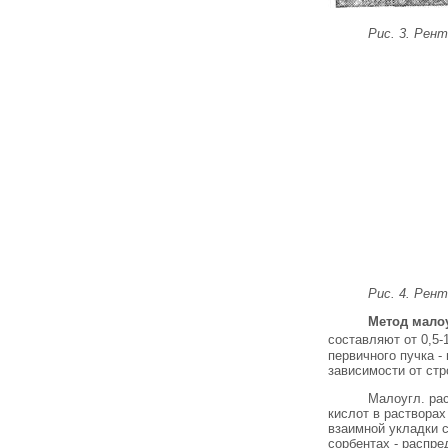
Рис. 3. Рен
Рис. 4. Рен
Метод мало
составляют от 0,5-
первичного пучка -
зависимости от стр
Малоугл. ра
кислот в раствора
взаимной укладки с
сорбентах - распре