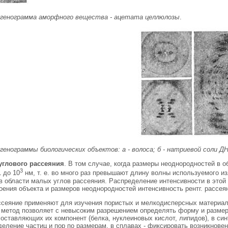
тгенограмма аморфного вещества - ацетата целлюлозы
.
тгенограммы биологических объектов: а - волоса; б - натриевой соли 
углового рассеяния
. В том случае, когда размеры неоднородностей в
3
1 до 10
нм, т. е. во много раз превышают длину волны используемого из
 в области малых углов рассеяния. Распределение интенсивности в этой
оения объекта и размеров неоднородностей интенсивность рентг. рассея
ссеяние применяют для изучения пористых и мелкодисперсных материало
х метод позволяет с невысоким разрешением определять форму и размер
оставляющих их компонент (белка, нуклеиновых кислот, липидов), в син
деление частиц и пор по размерам, в сплавах - фиксировать возникнове