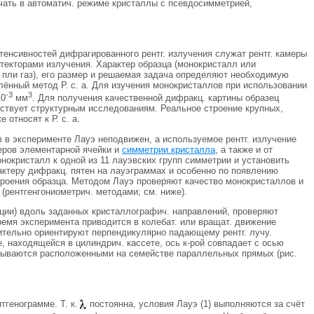
чать в автоматич. режиме кристаллы с псевдосимметрией,
тенсивностей дифрагированного рентг. излучения служат рентг. камеры
етекторами излучения. Характер образца (монокристалл или
 пли газ), его размер и решаемая задача определяют необходимую
елённый метод Р. с. а. Для изучения монокристаллов при использовании
-3
3
10
мм
. Для получения качественной дифракц. картины образец
тствует структурным исследованиям. Реальное строение крупных,
е относят к Р. с. а.
 в эксперименте Лауэ неподвижен, а используемое рентг. излучение
еров элементарной ячейки и
симметрии кристалла
, а также и от
нокристалл к одной из 11 лауэвских групп симметрии и установить
актеру дифракц. пятен на лауэграммах и особенно по появлению
строения образца. Методом Лауэ проверяют качество монокристаллов и
(рентгенгониометрич. методами; см. ниже).
ции) вдоль заданных кристаллографич. направлений, проверяют
емя эксперимента приводится в колебат. или вращат. движение
рительно ориентируют перпендикулярно падающему рентг. лучу.
е, находящейся в цилиндрич. кассете, ось к-рой совпадает с осью
казываются расположенными на семействе параллельных прямых (рис.
генограмме. Т. к.
постоянна, условия Лауэ (1) выполняются за счёт