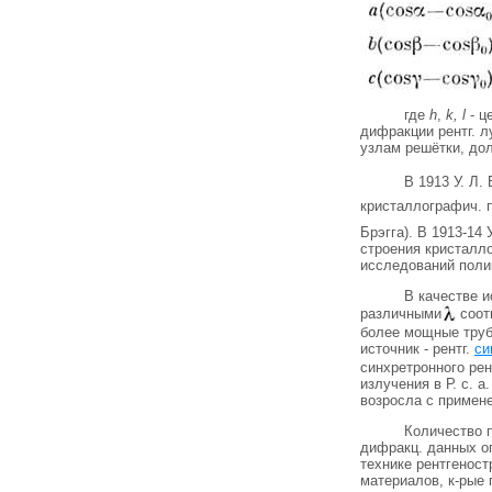
где
h
,
k, l
- ц
дифракции рентг. 
узлам решётки, до
В 1913 У. Л.
кристаллографич. 
Брэгга). В 1913-14
строения кристалло
исследований поли
В качестве и
различными
соотв
более мощные труб
источник - рентг.
си
синхретронного рен
излучения в Р. с. 
возросла с примен
Количество п
дифракц. данных о
технике рентгенос
материалов, к-рые 