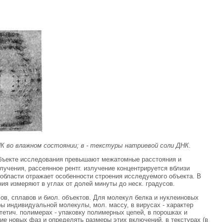
ДНК во влажном состоянии; в - текстуры натриевой соли ДНК
.
 объекте исследования превышают межатомные расстояния и
лучения, рассеянное рентг. излучение концентрируется вблизи
 области отражает особенности строения исследуемого объекта. В
ния измеряют в углах от долей минуты до неск. градусов.
в, сплавов и биол. объектов. Для молекул белка и нуклеиновых
ы индивидуальной молекулы, мол. массу, в вирусах - характер
тетич. полимерах - упаковку полимерных цепей, в порошках и
ние новых фаз и определять размеры этих включений, в текстурах (в