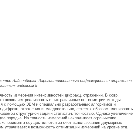
иометре Вайсенберга. Зарегистрированные дифракционные отражения
тоянным индексом k
.
очность измерения интенсивностей дифракц. отражений. В совр.
что позволяет реализовать в них различные по геометрии методы
тся с помощью ЭВМ и специально разработанных алгоритмов и
 дифракц. отражения и, следовательно, естеств. образом планировать
ешаемой структурной задачи статистич. точностью. Однако увеличение
два порядка. На точность измерений накладывает ограничение
 эксперимента осуществляется за счёт использования двумерных
том утрачивается возможность оптимизации измерений на уровне отд.