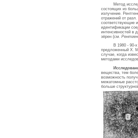
Метод исслед
состоящих из боль
излучение. Рентген
отражений от разл
соответствующие и
идентификации сое
интенсивностей в 
зёрен (см.
Рентген
В 1980 - 90-
предложенный X. М.
случае, когда изве
методами исследов
Исследован
вещества, тем бол
возможность получи
межатомные расстоя
больше структурно