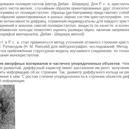
ования поликристаллов (метод Дебая - Шеррера). Для Р. с. а. кристалл
шого числа мелких, случайным образом ориентированных друг относител
ограмма от поликристаллич. образца (де-баеграмма) представляет собой 
. образом ориентированных в разных зёрнах систем кристаллографич. 
м интенсивности дифракц. отражений индивидуальны для каждого крист
динений и анализе смесей поликристаллич. веществ по качеств. и коли
дебаевских кольцах позволяет оценить размеры зёрен, наличие напряже
ография материалов, Дебая - Шеррера метод)
.
х гг. в Р. с. а. стал применяться метод уточнения атомного строения кр
 Ритвелдом (Н. М. Rietveld) для нейтронографич. исследований. Метод
стна приближённая структурная модель изучаемого соединения, по точно
ания монокристаллов.
ие аморфных материалов и частично упорядоченных объектов
. Че
ее размытый, диффузный характер имеет рассеянное им рентг. излучен
ть информацию об их строении. Так, диаметр диффузного кольца на рен
ния в нём. С ростом степени упорядоченности в строении объектов дифр
й информации.