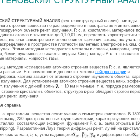
СКИЙ СТРУКТУРНЫЙ АНАЛИЗ
(рентгеноструктурный анализ) - методы
ного строения вещества по распределению в пространстве и интенсивно
лизируемом объекте рентг. излучения. Р. с. а. кристаллич. материалов п
динаты атомов с точностью до 0,1-0,01 нм, определять характеристики 
мов, включая анизотропию и отклонения от гармонич. закона, получать п
аспределения в пространстве плотности валентных электронов на хим. 
кулах. Этими методами исследуются металлы и сплавы, минералы, неор
я, белки, нуклеиновые кислоты, вирусы. Спец. методы Р. с. а. позволяют
е материалы, жидкости, газы.
ц. методов исследования атомного строения вещества Р. с. а. является
и развитым. Его возможности дополняют методы
нейтронографии
и
ифракц. картина зависит от атомного строения изучаемого объекта, хар
. излучения. Для установления атомного строения вещества наиб. эффе
г. излучения с длиной волны
~ 10 нм и меньше, т. е. порядка размеро
строение кристаллич. объектов, структура к-рых обладает строгой перио
ля рентг. излучения.
ая справка
с. а. кристаллич. вещества лежит учение о симметрии кристаллов. В 18
или вывод 230 пространственных групп симметрии, характеризующих вс
исталлах, составляющая эксперим. фундамент Р. с. а., была открыта в 191
Knipping). Разработанная Лауэ теория дифракции рентг. лучей на криста
ки кристалла а,
b, с
, углы падающего
и дифракционного