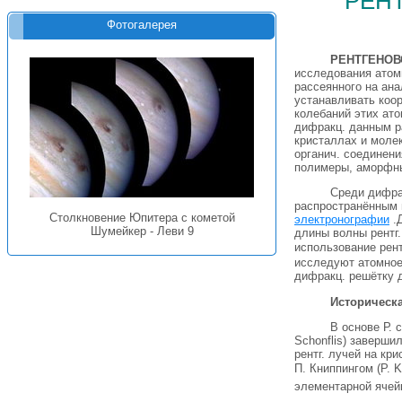
Фотогалерея
РЕНТГЕНОВ
исследования атом
рассеянного на ана
устанавливать коор
колебаний этих ато
дифракц. данным р
кристаллах и моле
органич. соединени
полимеры, аморфны
Среди дифрак
распространённым 
Столкновение Юпитера с кометой
электронографии
.Д
Шумейкер - Леви 9
длины волны рентг
использование рент
исследуют атомное 
дифракц. решётку д
Историческ
В основе Р. 
Schonflis) заверш
рентг. лучей на кр
П. Книппингом (P. 
элементарной ячей