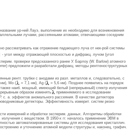
 название ур-ний Лауэ, выполнение их необходимо для возникновения
 параллельными лучами, рассеянными атомами, отвечающими соседним
 можно рассматривать как отражение падающего луча от нек-рой системы
- угол между отражающей плоскостью и дифракц. лучом (угол
ксперим. проверки предсказанного ранее У. Барлоу (W. Barlow) атомного
cherrer) предложили и разработали дифракц. методы рентгеноструктурных
янные рентг. трубки с анодами из разл. металлов и, следовательно, с
нм), Мо (
= 7,1 нм), Ag (
= 5,6 нм). Позднее появились на порядок
также наиб. мощный, имеющий белый (непрерывный) спектр излучения
прерывным образом изменять
применяемого в исследовании
Р. с. а. эффектов аномального рассеяния. В качестве детектора
проводниковые детекторы. Эффективность измерит. систем резко
ости измерений и обработки эксперим. данных. Алгоритмы обработки
излучения с веществом. В 1950-х гг. началось применение ЭВМ в
полностью автоматизированные системы для исследования кристаллич.
построению и уточнению атомной модели структуры и, наконец, графич.