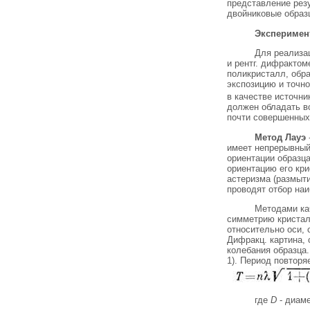
представление рез
двойниковые образц
Эксперимен
Для реализац
и рентг. дифрактом
поликристалл, обра
экспозицию и точно
в качестве источни
должен обладать в
почти совершенных
Метод Лауэ
имеет непрерывный
ориентации образца
ориентацию его кри
астеризма (размыти
проводят отбор наи
Методами ка
симметрию кристал
относительно оси,
Дифракц. картина, 
колебания образца
1). Период повтор
где
D
- диаме