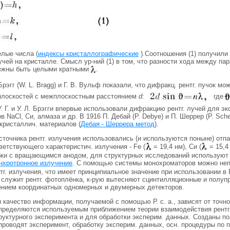
елые числа (
индексы кристаллографические
).Соотношения (1) получили
лучей на кристалле. Смысл ур-ний (1) в том, что разности хода между
лжны быть целыми кратными
.
 Брэгг (W. L. Bragg) и Г. В. Вульф показали, что дифракц. рентг. пучок
плоскостей с межплоскостным расстоянием
d:
где
 У. Г. и У. Л. Брэгги впервые использовали дифракцию рентг. лучей для э
в NaCl, Си, алмаза и др. В 1916 П. Дебай (P. Debye) и П. Шеррер (P. S
кристаллич. материалов (
Дебая - Шеррера метод
).
сточника рентг. излучения использовались (и используются поныне) отпа
етствующего характеристич. излучения - Fe (
= 19,4 нм), Си (
= 15,4 
ки с вращающимся анодом, для структурных исследований используют 
нхротронное излучение
. С помощью системы монохроматоров можно не
тг. излучения, что имеет принципиальное значение при использовании в 
а. служит рентг. фотоплёнка, к-рую вытесняют сцинтилляционные и полу
ением координатных одномерных и двумерных детекторов.
 качество информации, получаемой с помощью Р. с. а., зависят от точн
пределяются используемым приближением теории взаимодействия рентг. 
труктурного эксперимента и для обработки эксперим. данных. Созданы 
проводят эксперимент, обработку эксперим. данных, осн. процедуры по 