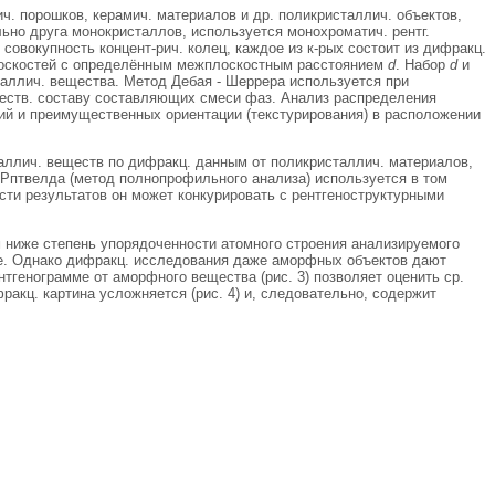
ич. порошков, керамич. материалов и др. поликристаллич. объектов,
ьно друга монокристаллов, используется монохроматич. рентг.
совокупность концент-рич. колец, каждое из к-рых состоит из дифракц.
плоскостей с определённым межплоскостным расстоянием
d
. Набор
d
и
аллич. вещества. Метод Дебая - Шеррера используется при
честв. составу составляющих смеси фаз. Анализ распределения
ний и преимущественных ориентации (текстурирования) в расположении
исталлич. веществ по дифракц. данным от поликристаллич. материалов,
 Рптвелда (метод полнопрофильного анализа) используется в том
сти результатов он может конкурировать с рентгеноструктурными
м ниже степень упорядоченности атомного строения анализируемого
ие. Однако дифракц. исследования даже аморфных объектов дают
тгенограмме от аморфного вещества (рис. 3) позволяет оценить ср.
акц. картина усложняется (рис. 4) и, следовательно, содержит