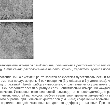
тгенограмма минерала сейдозерита, полученная в рентгеновском гон
. Отражения, расположенные на одной кривой, характеризуются пос
отоплёнки на счётчики рентг. квантов возрастают чувствительность и т
ометрах предусмотрены 4 оси вращения (3 у образца и 1 у детектора), 
кц. отражений. Такой прибор универсален, управление им осуществляе
 ЭВМ позволяет ввести обратную связь, оптимизацию измерений каждого
перимент. Измерения интенсивностей производятся с необходимой для р
 интенсивностей на порядок требует увеличения времени измерений на 
мого образца. Для белковых кристаллов (см. ниже) сокращение времени
х параллельно идёт измерение мн. десятков дифракц. отражений. При э