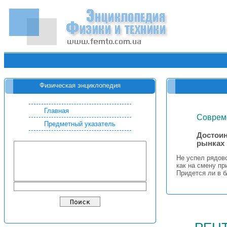
Физическая энциклопедия
Главная
Соврем
Предметный указатель
Достоин
рынках
Не успел рядов
как на смену п
Придется ли в 
рен