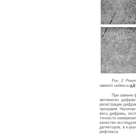
Рис. 2. Рен
имеют индексы
При замене ф
автоматич. дифракт
регистрации дифра
программ. Наличие
весь дифракц. экс
точности измерения
качество исследуе
детекторов, в к-ры
рефлекса.