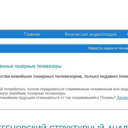
Новости науки и техни
енные лазерные телевизоры
ства новейших лазерных телевизоров, только недавно поя
ой потребитель толком порадоваться современным плазменным или жид
ришли новейшие лазерные телевизоры.
ближайшем будущем отказываться от так понравившейся Плазмы?
Далее.
тгеновский структурный анал