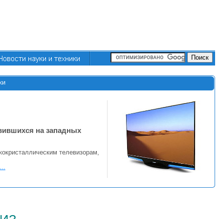
ки
вившихся на западных
кокристаллическим телевизорам,
..
из