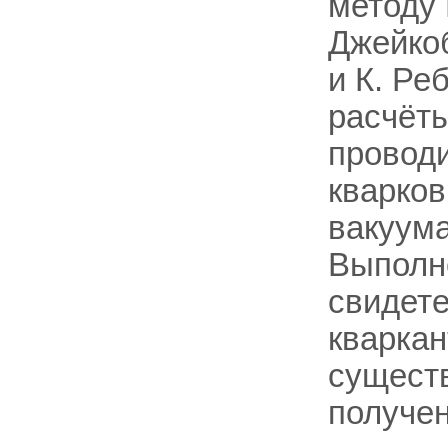
методу 
Джейкоб
и К. Ре
расчёт
проводи
кварков
вакуума
Выполне
свидете
кваркан
существ
получен