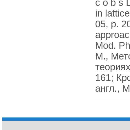
с о b s 
in latti
05, p. 2
approac
Mod. Phy
М., Мет
теориях 
161; Кр
англ., 