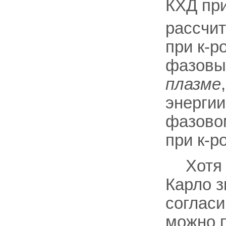
КХД при
рассчит
при к-р
фазовый
плазме
энергии
фазовом
при к-р
Хотя
Карло з
согласи
можно п