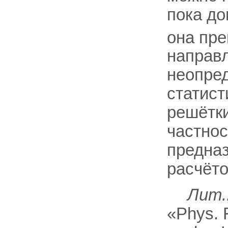
пока до
она пр
направл
неопре
статист
решётки
частнос
предна
расчёто
Лит.
«Phys. R