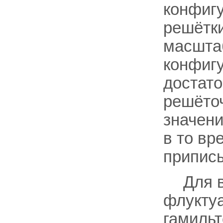
конфигу
решётки
масштаб
конфигу
достато
решёточ
значени
в то вр
припис
Для 
флуктуа
гамильт