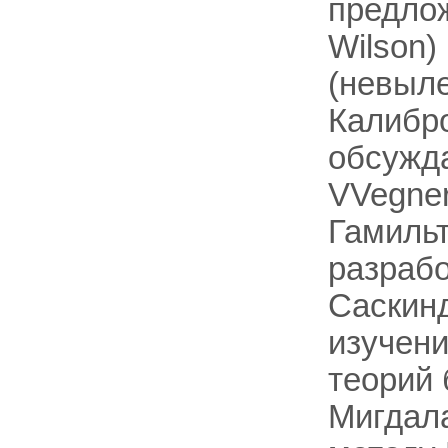
предлож
Wilson)
(невыле
Калибр
обсужда
VVegner
Гамильт
разрабо
Саскинд
изучен
теорий 
Мигдала