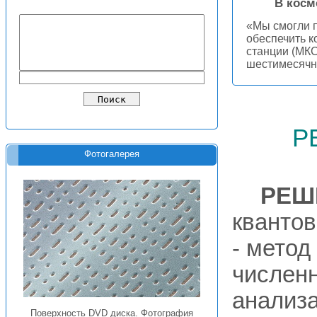
В косм
«Мы смогли п
обеспечить 
станции (МКС
шестимесячн
р
Фотогалерея
РЕШ
квантов
- метод
числен
анализ
Поверхность DVD диска. Фотография