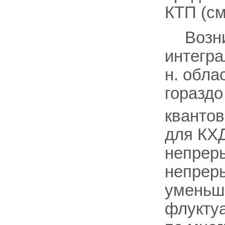
КТП (с
Возн
интегра
н. обла
гораздо
квантов
для КХД
непреры
непрер
уменьш
флукту