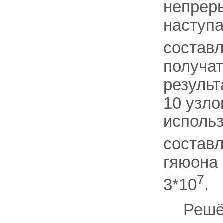
непрер
наступа
составл
получа
результ
10 узло
исполь
составл
гяюона 
7
3*10
.
Решё