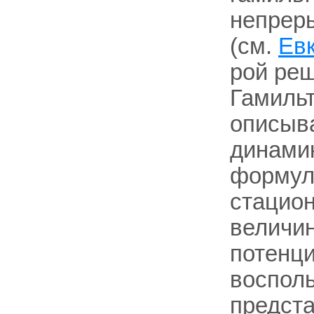
непрер
(см.
Евк
рой реш
Гамильт
описыв
динамик
формул
стацион
величин
потенци
восполь
предста