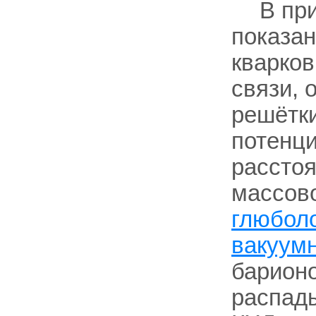
В пр
показан
кварков
связи, 
решётк
потенц
расстоя
массово
глюбол
вакуум
барионо
распад