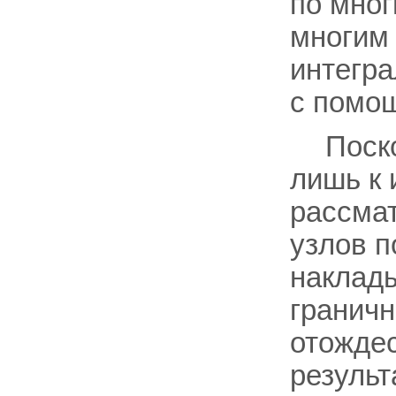
по мног
многим 
интегра
с помо
Поск
лишь к 
рассма
узлов п
наклады
граничн
отождес
результ