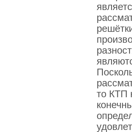
являетс
рассмат
решётки
произв
разност
являют
Посколь
рассмат
то КТП 
конечн
опреде
удовле