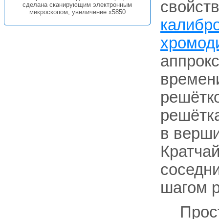
свойств
сделана сканирующим электронным
микроскопом, увеличение x5850
калибр
хромод
аппрок
времени
решётко
решётка
в верши
Кратча
соседни
шагом 
Прос