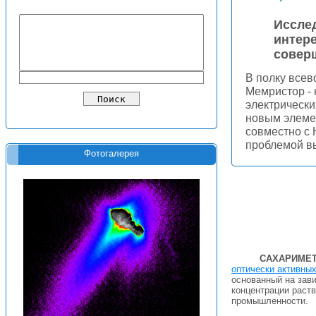
Иссле
интер
совер
В полку все
Мемристор - 
электрически
новым элеме
совместно с 
проблемой в
Фотогалерея
САХАРИМЕ
оптически активны
основанный на зав
концентрации раств
промышленности.