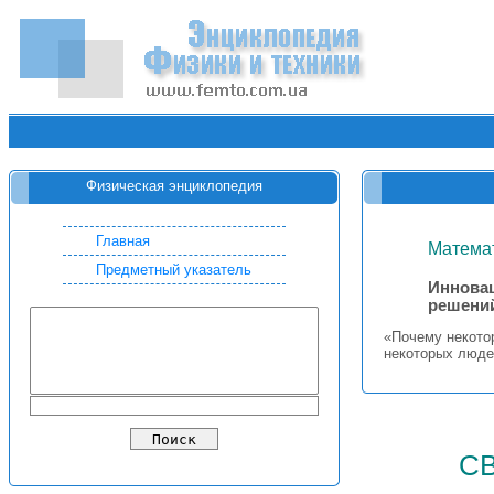
Физическая энциклопедия
Главная
Математ
Предметный указатель
Инновац
решени
«Почему некото
некоторых люде
с