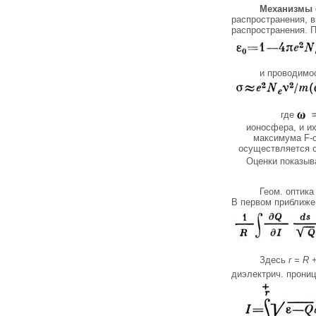
Механизмы 
распространения, 
распространения. 
и проводимо
где
ионосфера, и и
максимума F-с
осуществляется с
Оценки показыв
Геом. оптик
В первом приближе
Здесь
r = R
+
диэлектрич. прониц