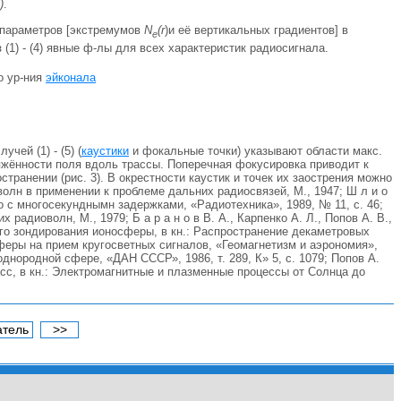
)
.
 параметров [экстремумов
N
(r
)и её вертикальных градиентов] в
e
 (1) - (4) явные ф-лы для всех характеристик радиосигнала.
о ур-ния
эйконала
ей (1) - (5) (
каустики
и фокальные точки) указывают области макс.
яжённости поля вдоль трассы. Поперечная фокусировка приводит к
ранении (рис. 3). В окрестности каустик и точек их заострения можно
олн в применении к проблеме дальних радиосвязей, М., 1947; Ш л и о
хо с многосекунднымн задержками, «Радиотехника», 1989, № 11, с. 46;
х радиоволн, М., 1979; Б а р а н о в В. А., Карпенко А. Л., Попов А. В.,
го зондирования ионосферы, в кн.: Распространение декаметровых
осферы на прием кругосветных сигналов, «Геомагнетизм и аэрономия»,
еоднородной сфере, «ДАН СССР», 1986, т. 289, К» 5, с. 1079; Попов А.
асс, в кн.: Электромагнитные и плазменные процессы от Солнца до
атель
>>