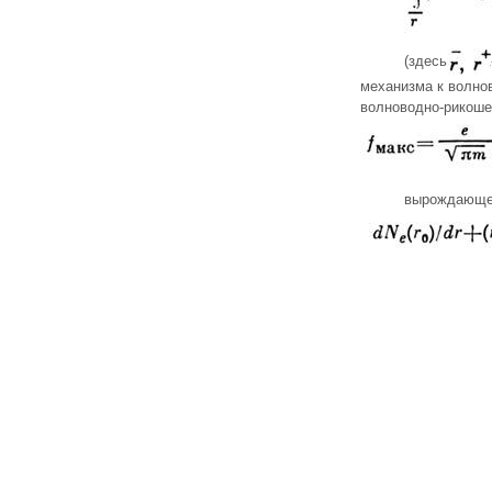
(здесь
механизма к волнов
волноводно-рикош
вырождающег