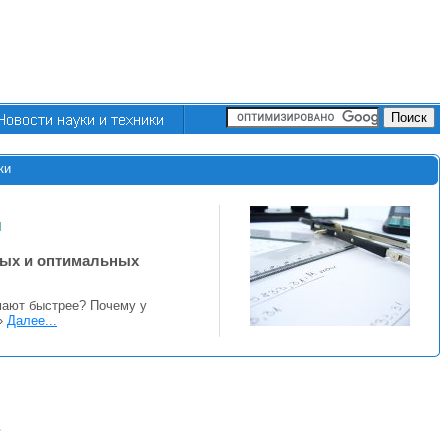
ки
я
ных и оптимальных
ают быстрее? Почему у
!»
Далее...
е