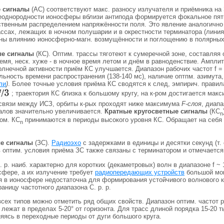
 сигналы
(АС) соответствуют макс. разносу излучателя и приёмника н
еоднородности ионосферы вблизи антипода формируется фокальное пятно
твенным распределением напряжённости поля. Это явление аналогичн
ассах, лежащих в ночном полушарии и в окрестности терминатора (лини
ны влиянию ионосферно-магн. возмущённости и поглощению в полярных
ые сигналы
(КС). Оптим. трассы тяготеют к сумеречной зоне, составляя
емя, неск. хуже - в ночное время летом и днём в равноденствие. Ампл
олнечной активности приём КС улучшается. Диапазон рабочих частот f =
ьность времени распространения (138-140 мс), наличие оптпм. азимута
ли
)
. Более точные условия приёма КС сводятся к след, эмпирич. правил
; траектория КС близка к большому кругу, на к-ром достигается ма
 связи между ИСЗ, орбиты к-рых проходят ниже максимума
F-слоя
, диап
алов значительно увеличивается.
Кратные кругосветные сигналы
(КС
n
ом. КС
принимаются в периоды высокого уровня КС. Обращает на себя 
n
е сигналы
(ЗС).
Радиоэхо
с задержками в единицы и десятки секунд (т.
 оптим. условия приёма ЗС также связаны с терминатором и отмечается
. р. наиб. характерно для коротких (декаметровых) волн в диапазоне f 
сфере, а их излучение требует
радиопередающих устройств
большой мощ
я в ионосфере недостаточна для формирования устойчивого волнового 
раницу частотного диапазона С. р. р.
 всех типов можно отметить ряд общих свойств. Диапазон оптим. частот
лежат в пределах 5-20° от горизонта. Для трасс длиной порядка 15-20 
яясь в переходные периоды от дуги большого круга.