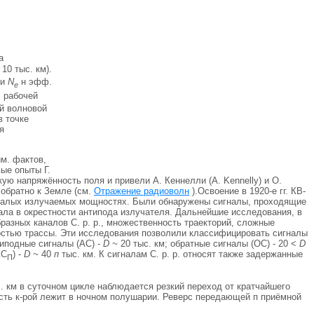
а
10 тыс. км).
ии
N
н эфф.
e
 рабочей
й волновой
в точке
я
м. фактов,
ые опыты Г.
ую напряжённость поля и привели А. Кеннелли (A. Kennelly) и О.
обратно к Земле (см.
Отражение радиоволн
).Освоение в 1920-е гг. КВ-
 малых излучаемых мощностях. Были обнаружены сигналы, проходящие
нала в окрестности антипода излучателя. Дальнейшие исследования, в
бразных каналов С. р. р., множественность траекторий, сложные
остью трассы. Эти исследования позволили классифицировать сигналы
типодные сигналы (АС) -
D ~
20 тыс. км; обратные сигналы (ОС) - 20 <
D
КС
) -
D ~
40
п
тыс. км. К сигналам С. р. р. относят также задержанные
П
. км в суточном цикле наблюдается резкий переход от кратчайшего
часть к-рой лежит в ночном полушарии. Реверс передающей п приёмной