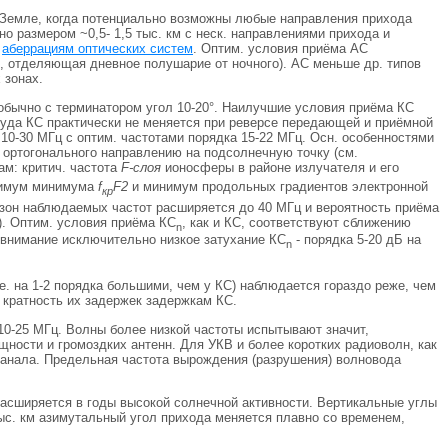
а Земле, когда потенциально возможны любые направления прихода
 размером ~0,5- 1,5 тыс. км с неск. направлениями прихода и
о
аберрациям оптических систем
. Оптим. условия приёма АС
я, отделяющая дневное полушарие от ночного). АС меньше др. типов
 зонах.
 обычно с терминатором угол 10-20°. Наилучшие условия приёма КС
итуда КС практически не меняется при реверсе передающей и приёмной
 10-30 МГц с оптим. частотами порядка 15-22 МГц. Осн. особенностями
, ортогонального направлению на подсолнечную точку (см.
ам: критич. частота
F-слоя
ионосферы в районе излучателя и его
ксимум минимума
f
F2
и минимум продольных градиентов электронной
кр
азон наблюдаемых частот расширяется до 40 МГц и вероятность приёма
). Оптим. условия приёма КС
, как и КС, соответствуют сближению
n
внимание исключительно низкое затухание КС
- порядка 5-20 дБ на
n
 е. на 1-2 порядка большими, чем у КС) наблюдается гораздо реже, чем
 кратность их задержек задержкам КС.
~ 10-25 МГц. Волны более низкой частоты испытывают значит,
ности и громоздких антенн. Для УКВ и более коротких радиоволн, как
канала. Предельная частота вырождения (разрушения) волновода
 расширяется в годы высокой солнечной активности. Вертикальные углы
тыс. км азимутальный угол прихода меняется плавно со временем,