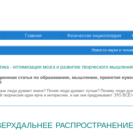
Новости науки и техни
ика - оптимизация мозга и развитие творческого мышлени
ионная статья по образованию, мышлению, принятия нуж
й
рые люди думают иначе? Почем люди думают лучше? Почему люди дум
й творческие идеи ярче и интереснее, и как они придумывают ЭТО ВСЕ
верхдальнее распространени