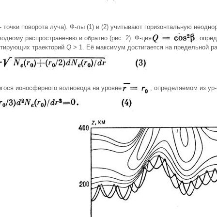
- точки поворота луча). Ф-лы (1) и (2) учитывают горизонтальную неод
одному распространению и обратно (рис. 2). Ф-ция
опред
етирующих траекторий
Q
> 1. Её максимум достигается на предельной р
ося ионосферного волновода на уровне
, определяемом из ур-