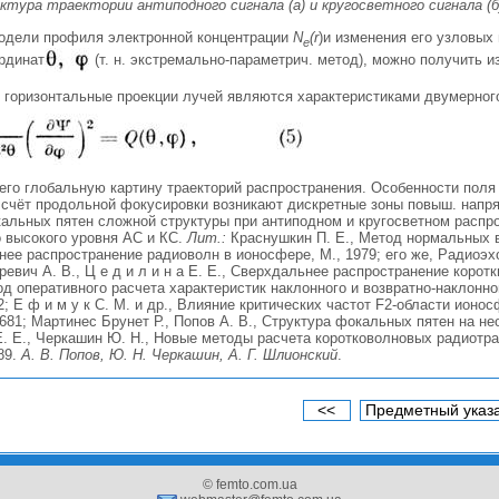
ктура траектории антиподного сигнала (а) и кругосветного сигнала (б
одели профиля электронной концентрации
N
(r
)и изменения его узловых
e
рдинат
(т. н. экстремально-параметрич. метод), можно получить из
 горизонтальные проекции лучей являются характеристиками двумерног
о глобальную картину траекторий распространения. Особенности поля луч
а счёт продольной фокусировки возникают дискретные зоны повыш. напр
ьных пятен сложной структуры при антиподном и кругосветном распрост
 высокого уровня АС и КС.
Лит.:
Краснушкин П. Е., Метод нормальных в
альнее распространение радиоволн в ионосфере, М., 1979; его же, Радиоэ
уревич А. В., Ц е д и л и н а Е. Е., Сверхдальнее распространение коротки
д оперативного расчета характеристик наклонного и возвратно-наклонно
2; Е ф и м у к С. М. и др., Влияние критических частот F2-области ион
с. 681; Мартинес Брунет Р., Попов А. В., Структура фокальных пятен на н
а Е. Е., Черкашин Ю. Н., Новые методы расчета коротковолновых радиотр
89.
А. В. Попов, Ю. Н. Черкашин, А. Г. Шлионский
.
<<
Предметный указ
© femto.com.ua