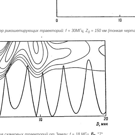
мер рикошетирующих траекторий: f = 30МГц, Z
= 150 км (тонкая черта
0
=
ыв скачковых траекторий от Земли: f = 18 МГц,
7°
.