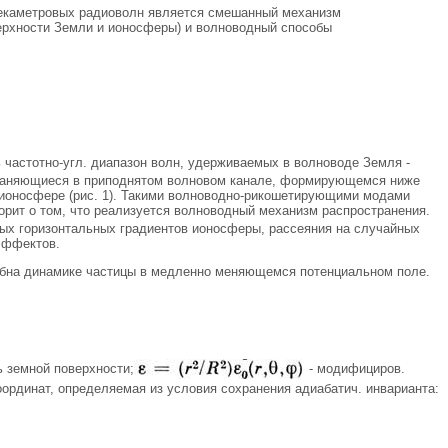
 декаметровых радиоволн является смешанный механизм
верхности Земли и ионосферы) и волноводный способы
 частотно-угл. диапазон волн, удерживаемых в волноводе Земля -
страняющиеся в приподнятом волновом канале, формирующемся ниже
 ионосфере (рис. 1). Такими волноводно-рикошетирующими модами
орит о том, что реализуется волноводный механизм распространения.
ных горизонтальных градиентов ионосферы, рассеяния на случайных
эффектов.
обна динамике частицы в медленно меняющемся потенциальном поле.
ь земной поверхности;
- модифициров.
ординат, определяемая из условия сохранения адиабатич. инварианта: