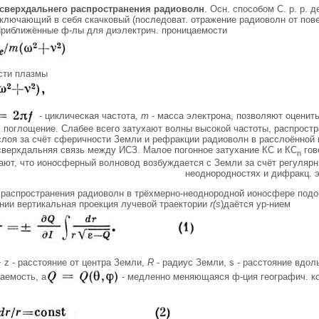
сверхдальнего распространения радиоволн
. Осн. способом С. р. р.
включающий в себя скачковый (последоват. отражение радиоволн от по
Приближённые ф-лы для диэлектрич. проницаемости
сти плазмы
- циклическая частота,
т
- масса электрона, позволяют оценить
х поглощение. Слабее всего затухают волны высокой частоты, распро
лоя за счёт сферичности Земли и рефракции радиоволн в расслоённой
верхдальняя связь между ИСЗ. Малое погонное затухание КС и КС
гов
n
ают, что ионосферный волновод возбуждается с Земли за счёт регуляр
неоднородностях и дифракц. 
а распространения радиоволн в трёхмерно-неоднородной ионосфере под
нии вертикальная проекция лучевой траектории
r(s
)даётся ур-нием
 z - расстояние от центра Земли,
R
- радиус Земли, s - расстояние вдол
аемость, а
- медленно меняющаяся ф-ция географич. ко