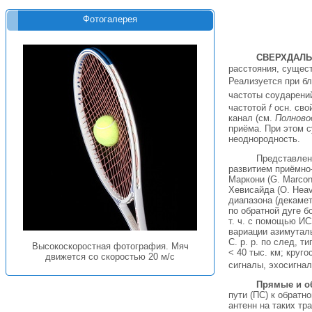
Фотогалерея
СВЕРХДАЛЬ
расстояния, сущес
Реализуется при б
частоты соударений
частотой
f
осн. сво
канал (см.
Полново
приёма. При этом 
неоднородность.
Представлен
развитием приёмно-
Маркони (G. Marcon
Хевисайда (О. Heav
диапазона (декаме
по обратной дуге б
т. ч. с помощью ИС
вариации азимутал
С. р. р. по след, 
Высокоскоростная фотография. Мяч
< 40 тыс. км; круг
движется со скоростью 20 м/с
сигналы, эхосигна
Прямые и о
пути (ПС) к обратн
антенн на таких т