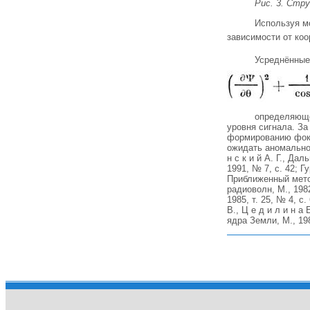
Рис. 3. Стру
Используя м
зависимости от коо
Усреднённые
определяющег
уровня сигнала. З
формированию фокал
ожидать аномально
н с к и й А. Г., Д
1991, № 7, с. 42; Г
Приближенный мето
радиоволн, М., 198
1985, т. 25, № 4, 
В., Ц е д и л и н 
ядра Земли, М., 19