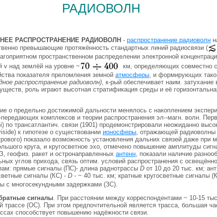
радиоволн
НЕЕ РАСПРОСТРАНЕНИЕ РАДИОВОЛН
-
распространение радиоволн
н
твенно превышающие протяжённость стандартных линий радиосвязи (
лагоприятном пространственном распределении электронной концентрац
 v над землёй на уровне ~
км, определяющих совместно с
йства показателя преломления земной
атмосферы
, и формирующих тако
дное распространение радиоволн)
, к-рый обеспечивает наим. затухание 
существ, роль играют высотная стратификация среды и её горизонтальна
ие о предельно достижимой дальности менялось с накоплением экспери
передающих комплексов и теории распространения эл--магн. волн. Перв
i) по трансатлантич. связи (1901) продемонстрировали неожиданно высок
iside) к гипотезе о существовании
ионосферы
, отражающей радиоволны 
трового) показало возможность установления дальних связей даже при
ольшого круга, и кругосветное эхо, отмечено повышение амплитуды сиг
З, геофиз. ракет и остронаправленных
антенн
, показали наличие разноо
ьных углов прихода, связь оптим. условий распространения с освещённ
типам: прямые сигналы (ПС)- длина раднотрассы
D
от 10 до 20 тыс. км; ан
осветные сигналы (КС) -
D
- ~ 40 тыс. км; кратные кругосветные сигналы (
лы с многосекундными задержками (ЗС).
братные сигналы
. При расстоянии между корреспондентами ~ 10-15 тыс
ой трассе (ОС). При этом предпочтительной является трасса, большая 
рассах способствует повышению надёжности связи.