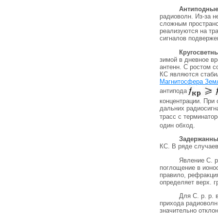
Антиподные
радиоволн. Из-за н
сложным пространс
реализуются на тр
сигналов подверже
Кругосветн
зимой в дневное вр
антенн. С ростом с
КС являются стабил
Магнитосфера Зем
антипода
концентрации. При
дальних радиосигн
трасс с терминатор
один обход.
Задержанны
КС. В ряде случаев
Явление С. р
поглощение в ионо
правило, рефракци
определяет верх. г
Для С. р. р.
прихода радиоволн 
значительно отклон