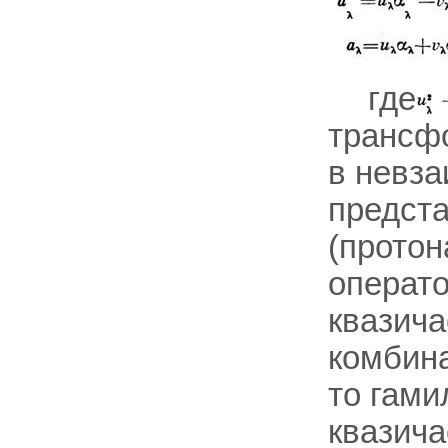
где
трансф
в невз
предст
(протон
операт
квазич
комбина
то гами
квазича