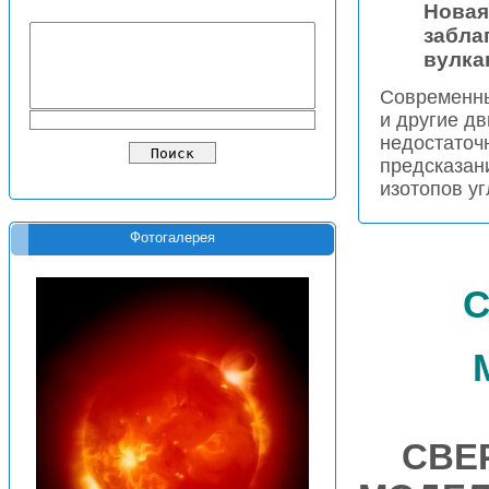
Новая
забла
вулка
Современны
и другие д
недостаточ
предсказан
изотопов уг
Фотогалерея
с
СВЕ