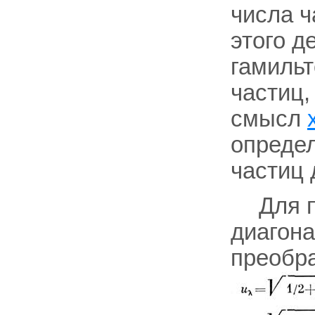
числа ч
этого д
гамиль
частиц,
смысл
определ
частиц 
Для 
диагона
преобра