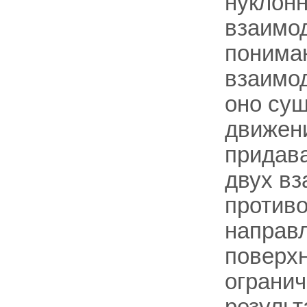
нуклонн
взаимод
пониман
взаимод
оно су
движени
придава
двух в
против
направ
поверх
огранич