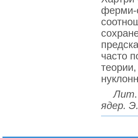
ферми-с
соотнош
сохране
предска
часто п
теории,
нуклонн
Лит
ядер. Э