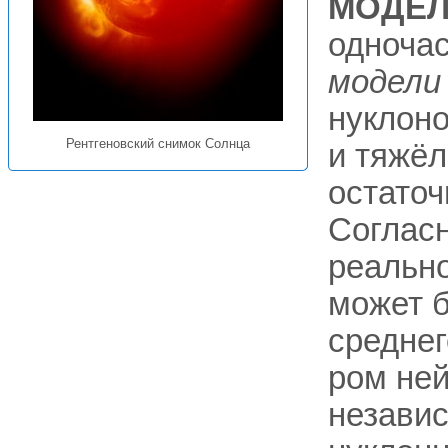
МОДЕЛ
одноча
модели
нуклоно
Рентгеновский снимок Солнца
и тяжёл
остаточ
Согласн
реально
может 
среднег
ром ней
независ