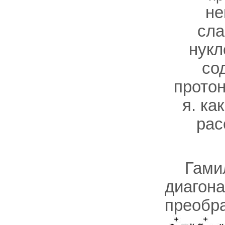
не
сла
нукл
со
протон
я. ка
рас
Гами
диагона
преобр