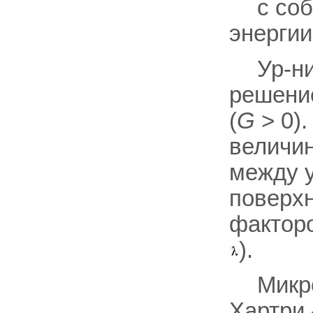
с со
энергии
Ур-н
решение
(
G
> 0).
величи
между у
поверхн
факторо
).
Микр
Хартри 