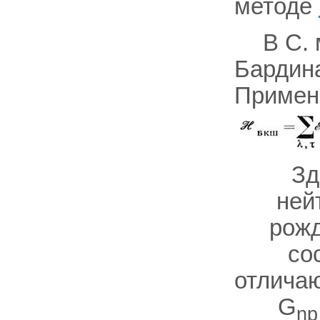
методе
В С. 
Бардина
Примени
Зд
ней
рожд
со
отлича
G
np