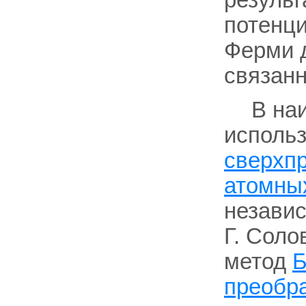
результ
потенци
Ферми 
связан
В на
использ
сверхп
атомны
независ
Г. Соло
метод
Б
преобр