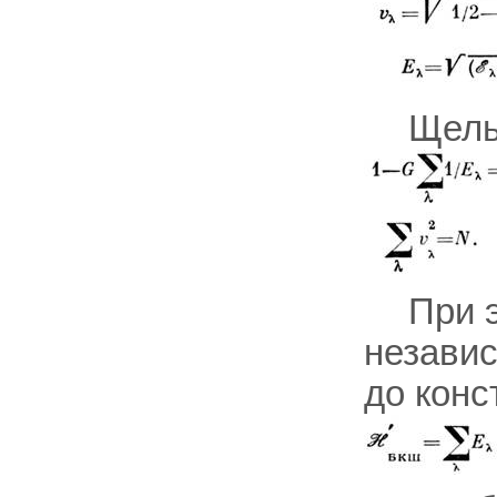
Щел
При 
независ
до конс