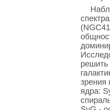
Набл
спектра
(NGC41
общнос
доминир
Исследо
решить 
галакти
зрения 
ядра: S
спираль
SyG - о