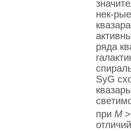
значите
нек-ры
квазара
активны
ряда к
галакти
спираль
SyG схо
квазары
светимо
при
М
>
отличий