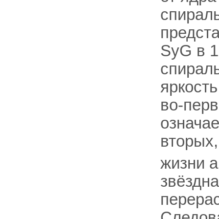
спираль
предста
SyG в 1
спираль
яркость
во-перв
означае
вторых,
жизни а
звёздна
перерас
Следова