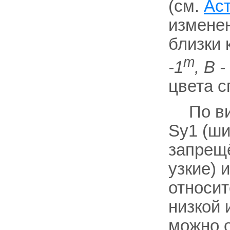
(см.
Ас
изменен
близки 
т
-1
, В -
цвета с
По в
Sy1 (ши
запрещё
узкие) 
относит
низкой 
можно о