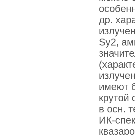
особенн
др. хар
излучен
Sy2, ам
значите
(характ
излучен
имеют 
крутой 
в осн. 
ИК-спек
квазаро