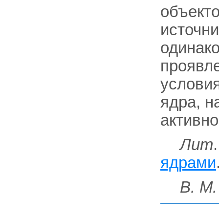
объекто
источни
одинак
проявле
условия
ядра, н
активнос
Лит
ядрами
В. М