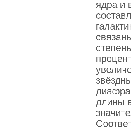
ядра и 
составл
галакти
связаны
степень
процент
увелич
звёздн
диафраг
длины 
значите
Соответ