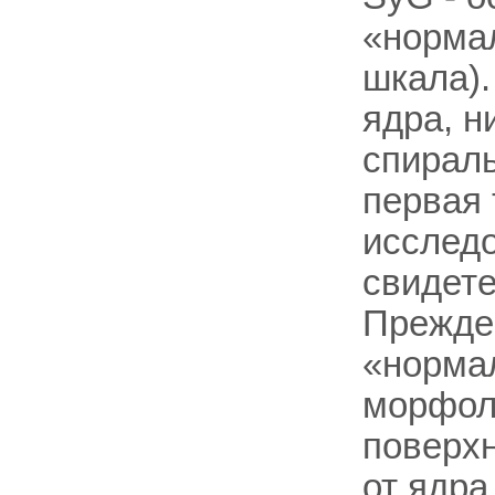
«норма
шкала).
ядра, н
спираль
первая 
исследо
свидете
Прежде 
«нормал
морфоло
поверхн
от ядра