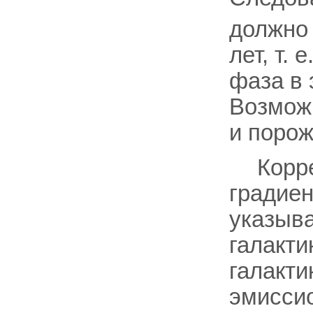
должно 
лет, т.
фаза в 
Возмож
и порож
Корр
градиен
указыва
галакти
галакти
эмисси