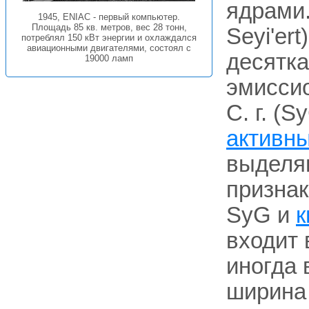
ядрами.
1945, ENIAC - первый компьютер.
Площадь 85 кв. метров, вес 28 тонн,
Seyi'er
потреблял 150 кВт энергии и охлаждался
авиационными двигателями, состоял с
десятка
19000 ламп
эмиссио
С. г. (
активн
выделяю
признак
SyG и
к
входит 
иногда 
ширина 