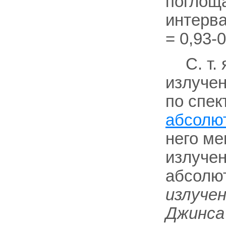
поглоща
интерв
= 0,93-0
С. т.
излучен
по спек
абсолют
него ме
излуче
абсолют
излучен
Джинса 