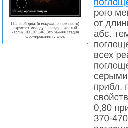
поглощ
рого ме
от длин
Пылевой диск (в искусственном цвете)
окружает молодую звезду – желтый
абс. т
карлик HD 107 146. Это ранняя стадия
формирования планет.
поглощ
всех ре
поглощ
серыми
прибл. 
свойств
0,80 при
370-470