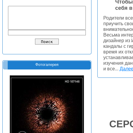
Чтобы 
себя в
Родители все
приучить сво
внимательно
Весьма интер
дизайнер из 
кандалы с ги
время их отк
устанавлива
изучения дан
Фотогалерея
и все...
Далее.
СЕР