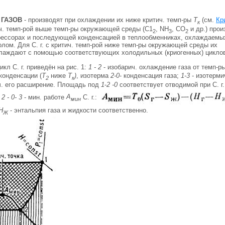
ГАЗОВ
- производят при охлаждении их ниже критич. темп-ры
Т
(см.
Кр
к
тич. темп-рой выше темп-ры окружающей среды (С1
, NH
, CO
и др.) прои
2
3
2
рессорах и последующей конденсацией в теплообменниках, охлаждаемы
ом. Для С. г. с критич. темп-рой ниже темп-ры окружающей среды их
лаждают с помощью соответствующих холодильных (криогенных) цикло
кл С. г. приведён на рис. 1:
1 - 2
- изобарич. охлаждение газа от темп-р
конденсации (
T
ниже
Т
)
, изотерма
2-0
- конденсация газа;
1-3
- изотерми
2
к
ч. его расширение. Площадь под
1
-
2 -0
соответствует отводимой при С. г.
 2 - 0- 3
- мин. работе
A
С. г.:
мин
 Н
- энтальпия газа и жидкости соответственно.
Ж