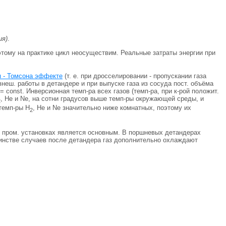
ия)
.
этому на практике цикл неосуществим. Реальные затраты энергии при
 - Томсона эффекте
(т. е. при дросселировании - пропускании газа
внеш. работы в детандере и при выпуске газа из сосуда пост. объёма
= const. Инверсионная темп-pa всех газов (темп-pa, при к-рой положит.
, Не и Ne, на сотни градусов выше темп-ры окружающей среды, и
2
темп-ры Н
, Не и Ne значительно ниже комнатных, поэтому их
2
в пром. установках является основным. В поршневых детандерах
шинстве случаев после детандера газ дополнительно охлаждают