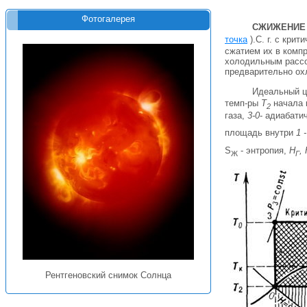
Фотогалерея
СЖИЖЕНИЕ 
точка
).С. г. с кри
сжатием их в комп
холодильным рассол
предварительно ох
Идеальный ци
темп-ры
Т
начала 
2
газа,
3-0
- адиабати
площадь внутри
1 -
S
- энтропия,
Н
,
Ж
Г
Рентгеновский снимок Солнца