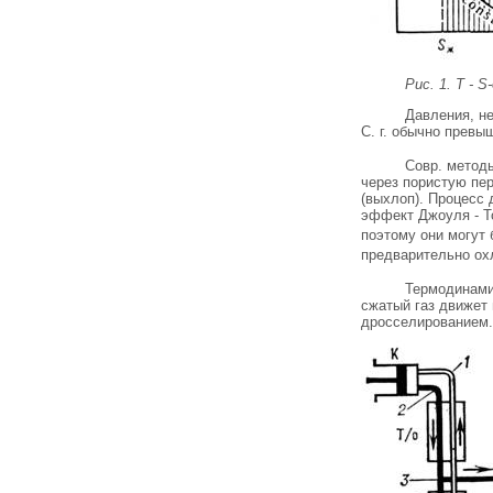
Рис. 1. Т - 
Давления, не
С. г. обычно превы
Совр. методы
через пористую пер
(выхлоп). Процесс 
эффект Джоуля - То
поэтому они могут
предварительно ох
Термодинами
сжатый газ движет
дросселированием.