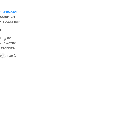
итическая
зводится
х водой или
в.
ы
Т
до
0
ч. сжатие
 теплоте,
где S
,
Г