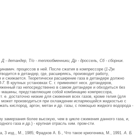
, Д - детандер, Т/о - теплообменники, Др - дроссель, Сб - сборник
.
динамич. процессов в ней. После сжатия в компрессоре (
1-2
)и
тводится в детандер, где, расширяясь, производит работу,
я и сжижается. Теоретически расширение газа в детандере должно
3-7
. В крупных установках С. г. применяют неск. детандеров,
иженный газ непосредственно в самом детандере и обходиться без
ые машины, представляющие собой комбинацию компрессора,
. е. достаточно низкие для сжижения всех газов, кроме гелия (для
г. может производиться при охлаждении испаряющейся жидкостью с
жать кислород, аргон, метан и др. газы, с помощью жидкого водорода -
 замерзания более высокую, чем в цикле сжижения данного газа, и,
одного газа и др.) - крупная отрасль хим. пром-сти.
3 изд., М., 1985; Фрадков А. Б., Что такое криогеника, М., 1991.
А. Б.