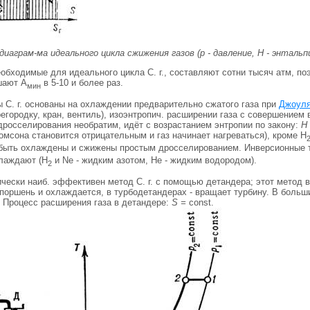
S-диаграм-ма идеального цикла сжижения газов (р - давление, Н - энтальп
обходимые для идеального цикла С. г., составляют сотни тысяч атм, по
шают А
в 5-10 и более раз.
мин
 С. г. основаны на охлаждении предварительно сжатого газа при
Джоуля
егородку, кран, вентиль), изоэнтропич. расширении газа с совершением 
дросселирования необратим, идёт с возрастанием энтропии по закону:
Н
мсона становится отрицательным и газ начинает нагреваться), кроме Н
 быть охлаждены и сжижены простым дросселированием. Инверсионные 
лаждают (Н
и Ne - жидким азотом, Не - жидким водородом).
2
чески наиб. эффективен метод С. г. с помощью детандера; этот метод 
 поршень и охлаждается, в турбодетандерах - вращает турбину. В боль
 Процесс расширения газа в детандере:
S =
const.