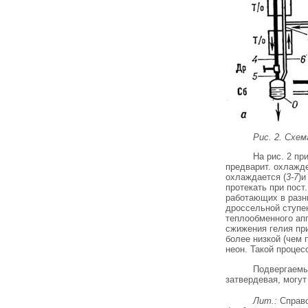
Рис. 2. Схем
На рис. 2 пр
предварит. охлажде
охлаждается (
3-7
)и
протекать при пост.
работающих в разн
дроссельной ступе
теплообменного апп
сжижения гелия пр
более низкой (чем 
неон. Такой процес
Подвергаемы
затвердевая, могут
Лит.:
Справоч