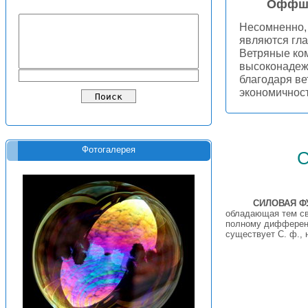
Оффшо
Несомненно, 
являются гла
Ветряные ко
высоконадежн
благодаря ве
экономичнос
Фотогалерея
СИЛОВАЯ Ф
обладающая тем св
полному дифференц
существует С. ф., 