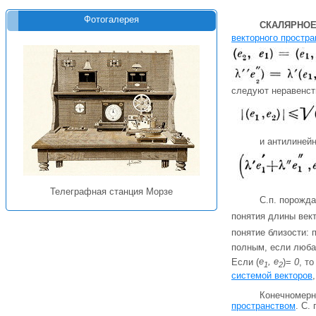
Фотогалерея
СКАЛЯРНОЕ
векторного простра
следуют неравенст
и антилинейн
Телеграфная станция Морзе
С.п. порожд
понятия длины век
понятие близости:
полным, если люба
Если (
e
, e
)=
0
, т
1
2
системой векторов
Конечномерн
пространством
. С. 