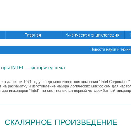
Новости науки и техни
оры INTEL — история успеха
е в далеком 1971 году, когда малоизвестная компания "Intel Corporation"
з на разработку и изготовление набора логических микросхем для насто
ативе инженеров "Intel", на свет появился первый четырехбитный микро
скалярное произведение