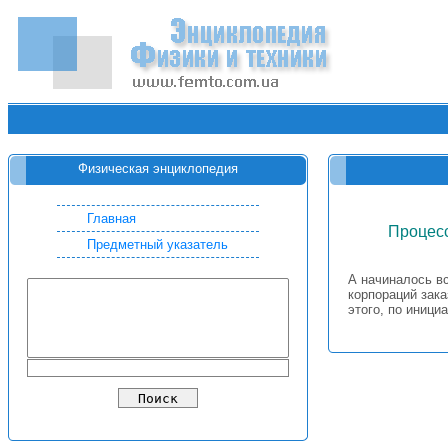
Физическая энциклопедия
Главная
Процесс
Предметный указатель
А начиналось вс
корпораций зака
этого, по иници