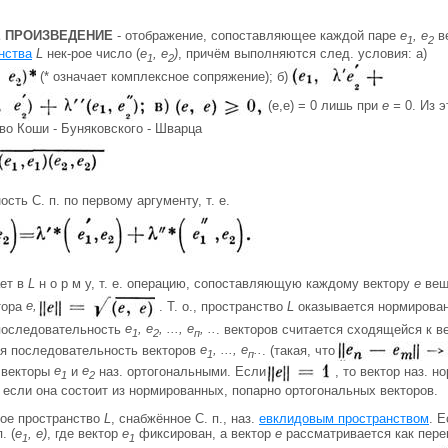
 ПРОИЗВЕДЕНИЕ
- отображение, сопоставляющее каждой паре
е
, е
ве
1
2
нства
L
нек-рое число (
e
, е
)
, причём выполняются след. условия: а)
1
2
(* означает комплексное сопряжение); б)
(e,e) = 0 лишь при
е =
0. Из э
во Коши - Буняковского - Шварца
ость С. п. по первому аргументу, т. е.
ает в
L
н о р м у, т. е. операцию, сопоставляющую каждому вектору
е
вещ
тора
е,
. Т. о., пространство
L
оказывается нормированн
 последовательность
е
, е
, ..., е
, ..
. векторов считается сходящейся к ве
1
2
п
я последовательность векторов
е
, ..., е
..
. (такая, что
1
п
о векторы
e
и
е
наз. ортогональными. Если
, то вектор наз. 
1
2
, если она состоит из нормированных, попарно ортогональных векторов.
ое пространство
L
, снабжённое С. п., наз.
евклидовым пространством
. 
п. (
е
, е)
, где вектор
e
фиксирован, а вектор
е
рассматривается как пер
1
1