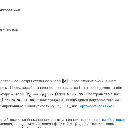
кторов к--л.
тих аксиом
ественное неотрицательное число
, к-рое служит обобщением
ым. Норма задаёт топологию пространства L, т. е. определяет в нём
ктору «, если
-
при
. Пространство
L
наз.
при га,
) имеет предел
е
, являющийся вектором того же
L
.
нормированным. Совокупность
e
,
е
, ...,е
наз.
ортонормированной
1
2
п
Если
L
является бесконечномерным и полным, то оно наз.
гильбертовым
еменная, определяет числовую ф-цию
f(e) - (e
, е
)на гильбертовом
1