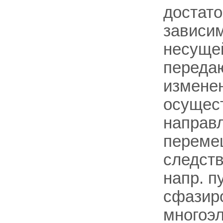
достато
зависи
несущей
передаю
изменен
осущес
направл
переме
следств
напр. п
сфазир
многоэл