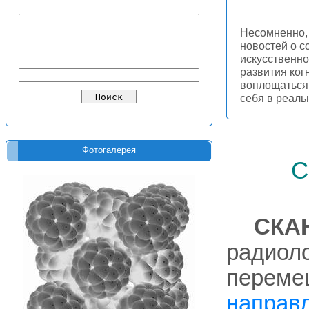
Несомненно, 
новостей о с
искусственно
развития ког
воплощаться 
себя в реал
Фотогалерея
с
СКА
радиоло
перем
направ