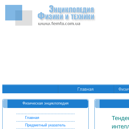
Физическая энциклопедия
Тенде
Главная
Предметный указатель
интел