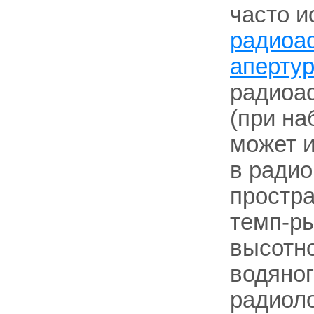
часто и
радиоа
апертур
радиоа
(при на
может и
в радио
простра
темп-ры
высотн
водяног
радиол