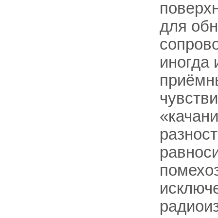
поверхн
для об
сопрово
иногда 
приёмн
чувстви
«качани
разност
равноси
помехоз
исключ
радиоиз