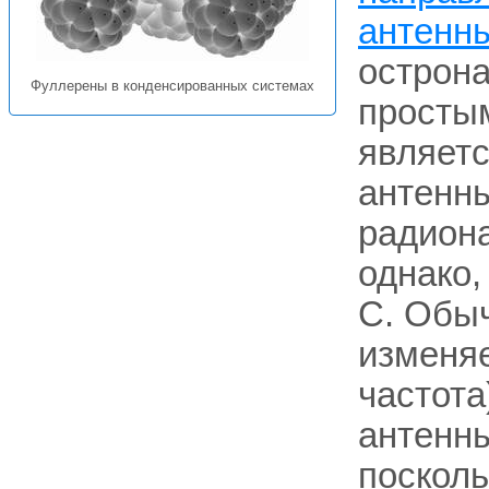
антенн
острона
Фуллерены в конденсированных системах
просты
являетс
антенны
радиона
однако,
С. Обыч
изменяе
частота
антенны
посколь