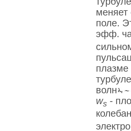
турбул
меняет 
поле. Э
эфф. ча
сильно
пульсац
плазме 
турбул
волн
w
- пл
s
колеба
электро