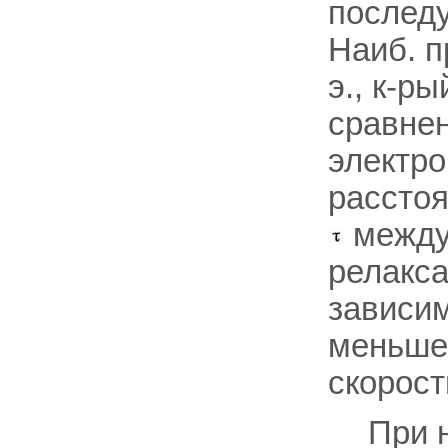
послед
Наиб. п
э., к-р
сравне
электр
рассто
между 
релакса
зависим
меньше
скорост
При 