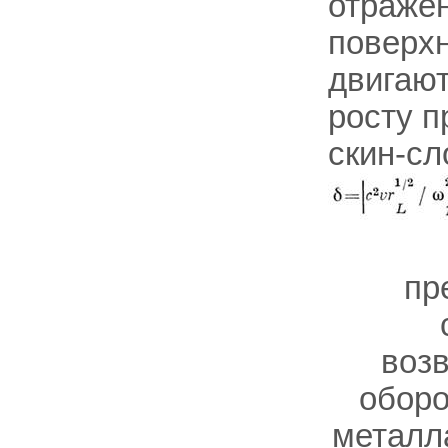
отражен
поверхн
двигают
росту 
скин-сл
пр
воз
оборо
металл