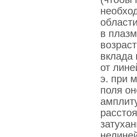
необход
области
в плазм
возраст
вклада 
от лине
э. при 
поля он
амплиту
рассто
затухан
нелиней