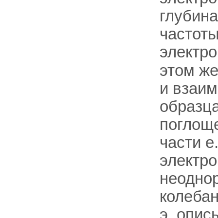
глубина
частоты
электрон
этом же
и взаим
образца
поглощ
части е
электро
неодно
колебан
э. опис