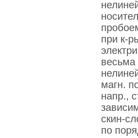
нелиней
носите
пробоем
при к-р
электри
весьма
нелиней
магн. п
напр., 
зависим
скин-сл
по поря