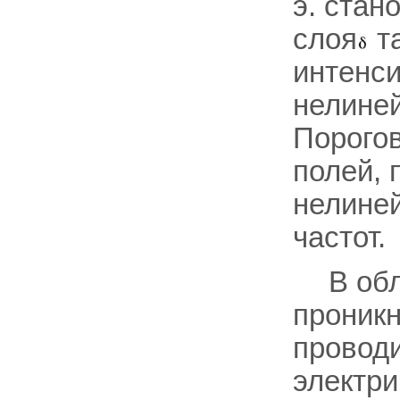
э. стан
слоя
та
интенси
нелиней
Порогов
полей, 
нелиней
частот.
В об
проник
проводи
электри