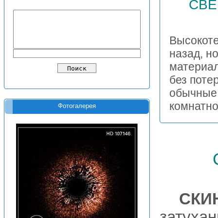
СВЕ
Высокоте
назад, н
материал
без поте
обычные 
комнатн
Фотогалерея
СКИ
затухан