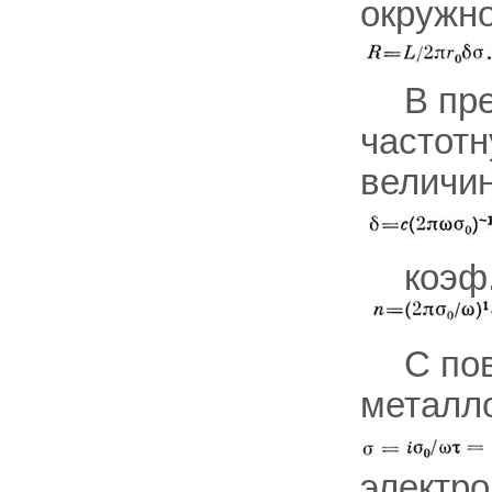
окружно
В пр
частот
величи
коэф
С по
металл
электро