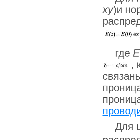
ху
)и но
распред
где
Е
, 
связан
прониц
проница
провод
Для 