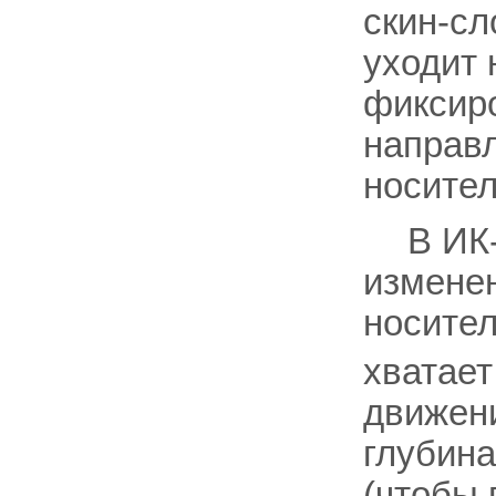
скин-сл
уходит 
фиксиро
направл
носител
В ИК
изменен
носител
хватает
движени
глубина
(чтобы 