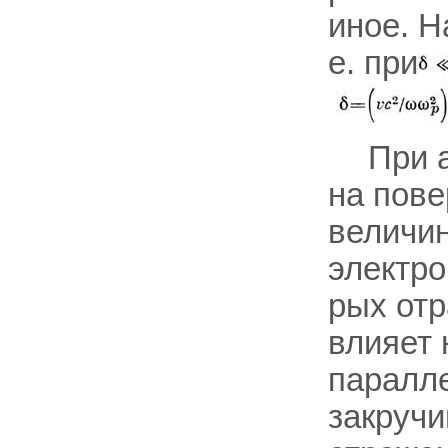
иное. Н
е. при
При 
на пове
величи
электро
рых отр
влияет 
паралле
закручи