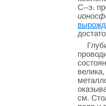
С--э. п
ионосф
вырожд
достат
Глуб
провод
состоян
велика,
металло
оказыв
см. Сто