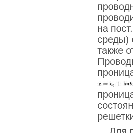
проводн
провод
на пост.
среды)
также о
Проводи
прониц
прониц
состоян
решетки
Для 