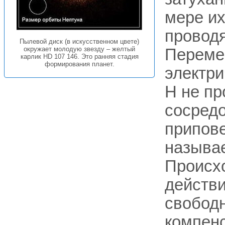
мере их
провод
Пылевой диск (в искусственном цвете)
окружает молодую звезду – желтый
Переме
карлик HD 107 146. Это ранняя стадия
формирования планет.
электри
Н не пр
сосредо
припов
называе
Происхо
действи
свободн
компенс