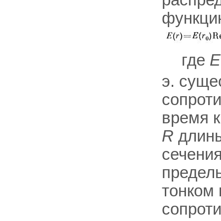
распре
функци
где
Е
э. суще
сопроти
время к
R
длин
сечени
предель
тонком
сопрот