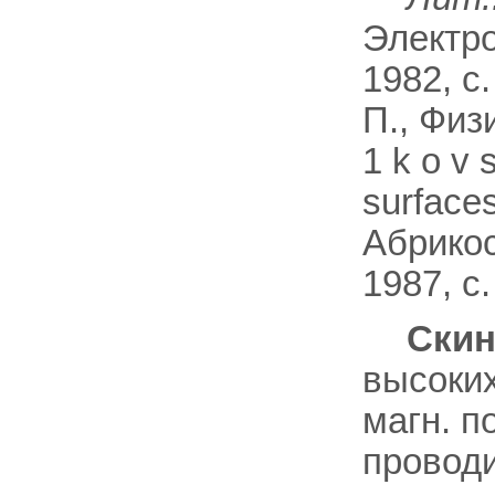
Электро
1982, с
П., Физ
1 k о v 
surfaces
Aбрикос
1987, с.
Скин
высоких
магн. п
провод