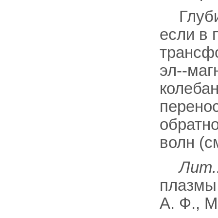
Глуб
если в
трансф
эл--маг
колебан
перенос
обратно
волн (с
Лит.
плазмы,
А. Ф., М