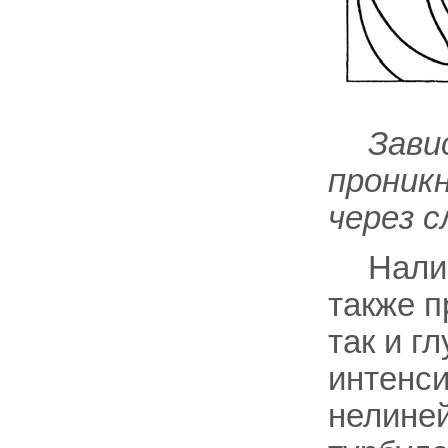
Зави
проник
через с
Нали
также п
так и г
интенси
нелиней