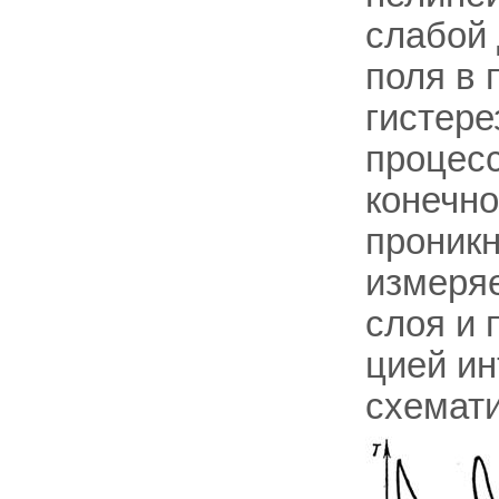
слабой
поля в 
гистере
процесс
конечн
проникн
измеря
слоя и 
цией ин
схемати