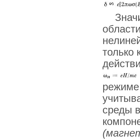
Знач
области
нелиней
только 
действи
режиме 
учитыва
среды в
компон
(магне