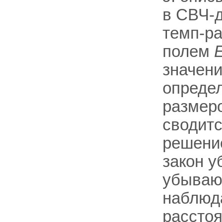
в СВЧ-д
темп-pa
полем
значени
определ
размер
сводитс
решение
закон 
убываю
наблюд
рассто