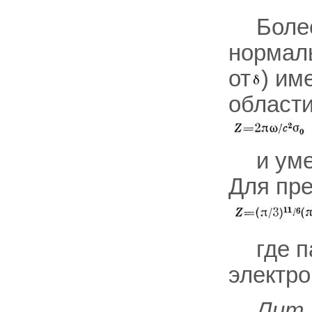
Боле
нормаль
от
) им
области
и ум
Для пре
где 
электро
Лит.