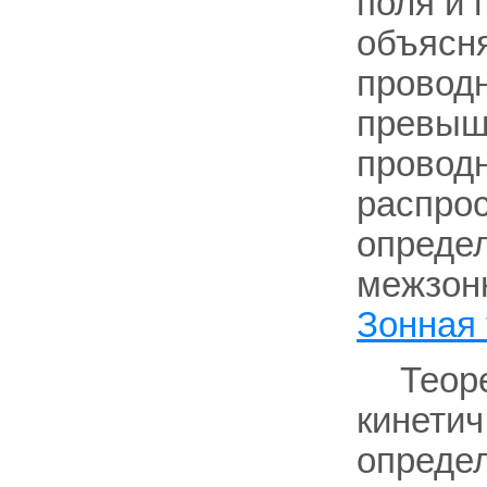
поля и 
объясня
проводн
превы
провод
распрос
определ
межзон
Зонная
Теор
кинетич
определ