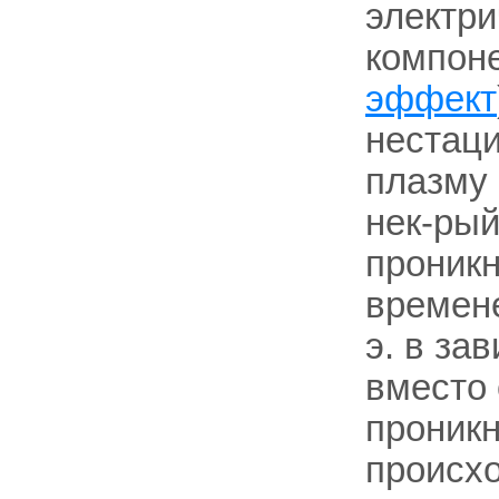
электри
компоне
эффект
нестаци
плазму 
нек-ры
проникн
времен
э. в за
вместо
проникн
происхо