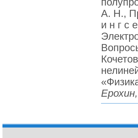
полупров
А. Н., 
и н г с е
Электро
Вопросы
Кочетов 
нелиней
«Физика
Ерохин,