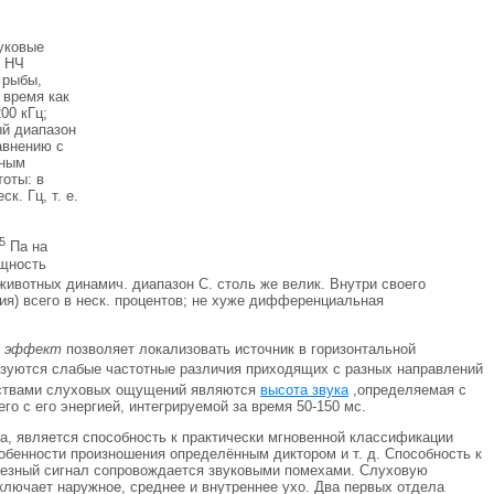
уковые
ы НЧ
 рыбы,
 время как
00 кГц;
ый диапазон
авнению с
тным
тоты: в
к. Гц, т. е.
5
Па на
ощность
х животных динамич. диапазон С. столь же велик. Внутри своего
ия) всего в неск. процентов; не хуже дифференциальная
й эффект
позволяет локализовать источник в горизонтальной
льзуются слабые частотные различия приходящих с разных направлений
чествами слуховых ощущений являются
высота звука
,определяемая с
о с его энергией, интегрируемой за время 50-150 мс.
а, является способность к практически мгновенной классификации
собенности произношения определённым диктором и т. д. Способность к
олезный сигнал сопровождается звуковыми помехами. Слуховую
лючает наружное, среднее и внутреннее ухо. Два первых отдела