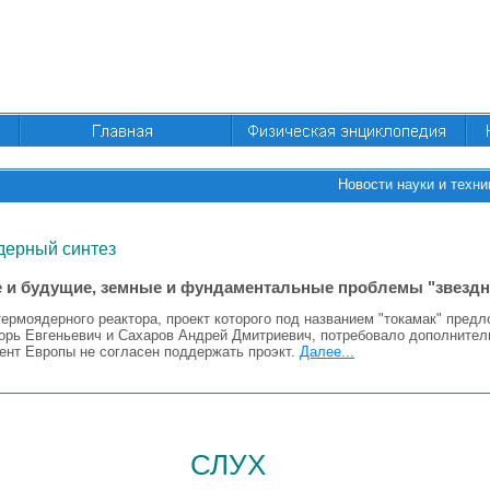
Новости науки и техни
дерный синтез
 и будущие, земные и фундаментальные проблемы "звездно
ермоядерного реактора, проект которого под названием "токамак" пред
орь Евгеньевич и Сахаров Андрей Дмитриевич, потребовало дополнител
мент Европы не согласен поддержать проэкт.
Далее...
слух