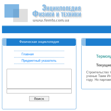
Физическая энциклопедия
Главная
Термоя
Предметный указатель
Текущие
Строительство т
ученые Тамм Иг
году. Но парла