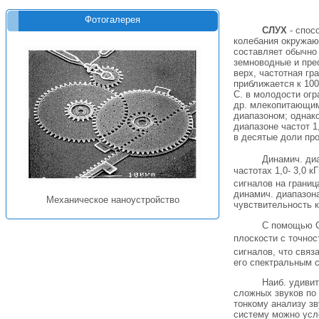
Фотогалерея
СЛУХ
- спос
колебания окружаю
составляет обычно 
земноводные и прес
верх, частотная гр
приближается к 100
С. в молодости огр
др. млекопитающим
диапазоном; однако
диапазоне частот 1
в десятые доли про
Динамич. диа
частотах 1,0- 3,0 к
сигналов на границ
динамич. диапазона
Механическое наноустройство
чувствительность к
С помощью С
плоскости с точнос
сигналов, что свя
его спектральным 
Наиб. удиви
сложных звуков по 
тонкому анализу зв
систему можно усл