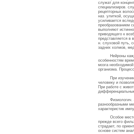
служат для концент
специализиров. слу
рецепторных волоск
наз. улиткой, осу
усиливается вслед
преобразованием с
выполняют истинно
приводящего к возб
представляется в в
н. слуховой путь, 
задних холмов, мед
Нейроны кажд
особенностям време
мозга необходимой
организма. Процес
При изучени
человеку и позволя
При работе с живо
дифференциальные
Физиологич.
разнообразными ме
характеристик имп
Особое мест
прежде всего фильт
страдает, по ориен
основе систем ана