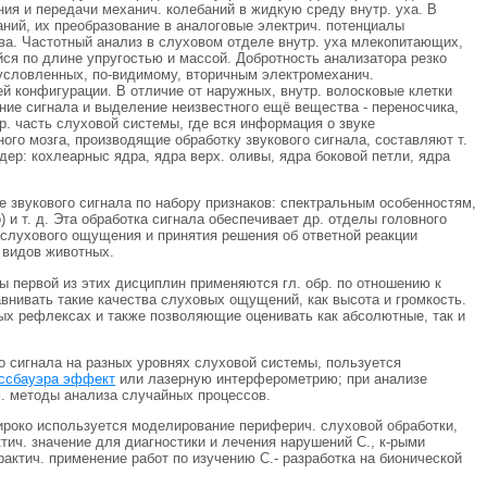
ия и передачи механич. колебаний в жидкую среду внутр. уха. В
аний, их преобразование в аналоговые электрич. потенциалы
рва. Частотный анализ в слуховом отделе внутр. уха млекопитающих,
ся по длине упругостью и массой. Добротность анализатора резко
условленных, по-видимому, вторичным электромеханич.
 конфигурации. В отличие от наружных, внутр. волосковые клетки
ние сигнала и выделение неизвестного ещё вещества - переносчика,
р. часть слуховой системы, где вся информация о звуке
ого мозга, производящие обработку звукового сигнала, составляют т.
ер: кохлеарныс ядра, ядра верх. оливы, ядра боковой петли, ядра
е звукового сигнала по набору признаков: спектральным особенностям,
и т. д. Эта обработка сигнала обеспечивает др. отделы головного
слухового ощущения и принятия решения об ответной реакции
 видов животных.
ы первой из этих дисциплин применяются гл. обр. по отношению к
внивать такие качества слуховых ощущений, как высота и громкость.
ых рефлексах и также позволяющие оценивать как абсолютные, так и
о сигнала на разных уровнях слуховой системы, пользуется
ссбауэра эффект
или лазерную интерферометрию; при анализе
. методы анализа случайных процессов.
ироко используется моделирование периферич. слуховой обработки,
тич. значение для диагностики и лечения нарушений С., к-рыми
рактич. применение работ по изучению С.- разработка на бионической