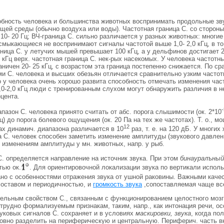
обность человека и большинства животных воспринимать продольные зв
щей среды (обычно воздуха или воды). Частотная граница С. со сторон
10- 20 Гц; ВЧ-граница С. сильно различается у разных животных: многие
мыкающиеся не воспринимают сигналы частотой выше 1,0- 2,0 кГц, в то
аница С. у летучих мышей превышает 100 кГц, а у дельфинов достигает 2
 кГц верх. частотная граница С. нек-рых насекомых. У человека частотн
аничен 20- 25 кГц, с возрастом эта граница постепенно снижается. По ср
и С. человека и высших обезьян отличается сравнительно узким часто
 у человека очень хорошо развита способность отмечать изменения час
,0-2,0 кГц люди с тренированным слухом могут обнаружить различия в нес
цента.
-
пазон С. человека принято считать от абс. порога слышимости (ок. 2*10
Гц) до порога болевого ощущения (ок. 20 Па на тех же частотах). Т. о., м
12
ах динамич. диапазона различается в 10
раз, т. е. на 120 дБ. У многи
 С. человек способен заметить изменение амплитуды (звукового давлен
 изменениям амплитуды у мн. животных, напр. у рыб.
. определяется направление на источник звука. При этом
бинауралъны
тью ок.
. Для ориентировочной локализации звука по вертикали испо
зано с особенностями отражения звука от ушной раковины. Важными ка
составом и периодичностью, и
громкость звука
,сопоставляемая чаще всег
тельным свойством С., связанным с функционированием целостного мозг
трудно формализуемым признакам, таким, напр., как интонация речи, о
уковых сигналов С. сохраняет и в условиях
маскировки, звука
, когда п
овно разделить на периферическую и центральную. Периферич. часть вк