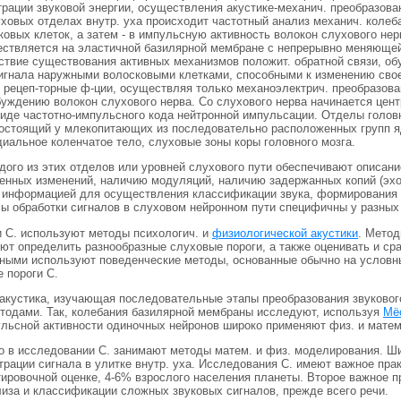
рации звуковой энергии, осуществления акустике-механич. преобразован
ховых отделах внутр. уха происходит частотный анализ механич. колеб
овых клеток, а затем - в импульсную активность волокон слухового не
ществляется на эластичной базилярной мембране с непрерывно меняющей
ствие существования активных механизмов положит. обратной связи, об
игнала наружными волосковыми клетками, способными к изменению своей
 рецеп-торные ф-ции, осуществляя только механоэлектрич. преобразова
уждению волокон слухового нерва. Со слухового нерва начинается цент
иде частотно-импульсного кода нейтронной импульсации. Отделы головн
состоящий у млекопитающих из последовательно расположенных групп яд
иальное коленчатое тело, слуховые зоны коры головного мозга.
ого из этих отделов или уровней слухового пути обеспечивают описани
нных изменений, наличию модуляций, наличию задержанных копий (эхо) 
 информацией для осуществления классификации звука, формирования 
сы обработки сигналов в слуховом нейронном пути специфичны у разных
и С. используют методы психологич. и
физиологической акустики
. Метод
ют определить разнообразные слуховые пороги, а также оценивать и сра
тными используют поведенческие методы, основанные обычно на условн
 пороги С.
 акустика, изучающая последовательные этапы преобразования звуковог
тодами. Так, колебания базилярной мембраны исследуют, используя
Мё
ульсной активности одиночных нейронов широко применяют физ. и матем
о в исследовании С. занимают методы матем. и физ. моделирования. Ш
рации сигнала в улитке внутр. уха. Исследования С. имеют важное прак
тировочной оценке, 4-6% взрослого населения планеты. Второе важное п
лиза и классификации сложных звуковых сигналов, прежде всего речи.