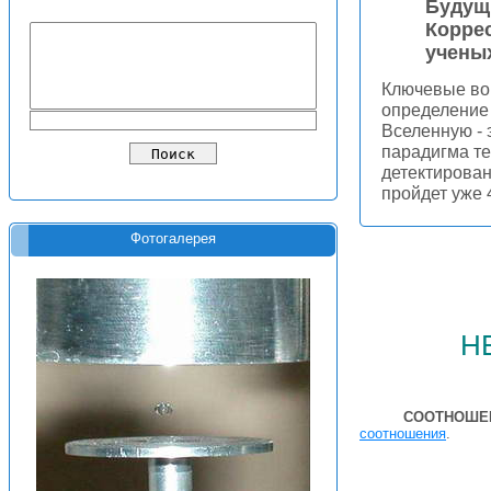
Будущ
Корре
ученых
Ключевые во
определение
Вселенную - 
парадигма т
детектирован
пройдет уже 
Фотогалерея
н
СООТНОШЕН
соотношения
.