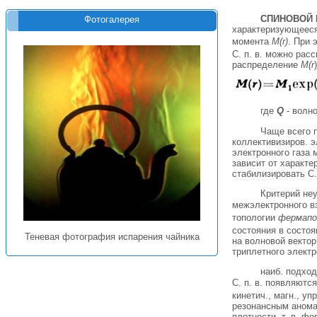
СПИНОВОЙ 
Фотогалерея
характеризующееся
момента
М(r)
. При 
С. п. в. можно рас
распределение
М(r
где
Q
- волно
Чаще всего 
коллективизиров. э
электронного газа 
зависит от характ
стабилизировать С.
Критерий неу
межэлектронного в
топологии
фермапо
состояния в состо
Теневая фотография испарения чайника
на волновой векто
триплетного электр
наиб. подхо
С. п. в. появляютс
кинетич., магн., у
резонансным анома
плотности, т. в. ф