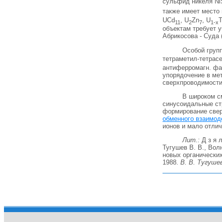
сульфид никеля Ni
также имеет место 
UCd
, U
Zn
, U
11
2
7
1-x
объектам требует 
Абрикосова - Суда 
Особой групп
тетраметил-тетрасе
антиферромагн. фаз
упорядочение в мет
сверхпроводимости
В широком с
синусоидальные стр
формирование сверх
обменного взаимод
ионов и мало отли
Лит.:
Д з я л
Тугушев В. В., Волн
новых органических
1988.
В. В. Тугуше