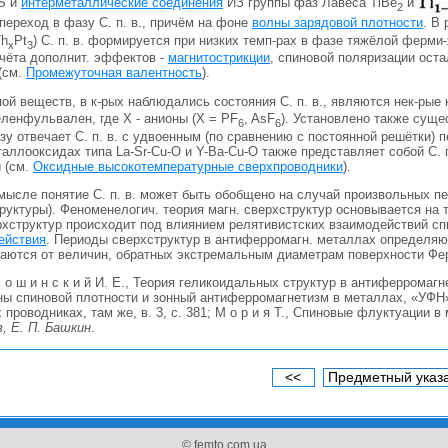
S и
интерметаллические соединения
ИЗ группы фаз Лавеса TiBe
и
2
переход в фазу С. п. в., причём на фоне
волны зарядовой плотности
. В
Th
Pt
) С. п. в. формируется при низких темп-рах в фазе тяжёлой ферми
x
3
учёта дополнит. эффектов -
магнитострикции
, спиновой поляризации оста
(см.
Промежуточная валентность
).
ой веществ, в к-рых наблюдались состояния С. п. в., являются нек-ры
ленфульвален, где X - анионы (X = PF
, AsF
). Установлено также сущес
6
6
у отвечает С. п. в. с удвоенным (по сравнению с постоянной решётки) 
аллооксидах типа La-Sr-Сu-О и Y-Ва-Сu-О также представляет собой С. 
 (см.
Оксидные высокотемпературные сверхпроводники
).
мысле понятие С. п. в. может быть обобщено на случай произвольных пе
уктуры). Феноменелогич. теория магн. сверхструктур основывается на 
структур происходит под влиянием релятивистских взаимодействий спин
ействия
. Периоды сверхструктур в антиферромагн. металлах определяю
чаются от величин, обратных экстремальным диаметрам поверхности Фе
 о ш и н с к и й И. Е., Теория геликоидальных структур в антиферромагнети
ы спиновой плотности и зонный антиферромагнетизм в металлах, «УФН», 198
 проводниках, там же, в. 3, с. 381; М о р и я Т., Спиновые флуктуации в
в, Е. П. Башкин
.
<<
Предметный указ
© femto.com.ua