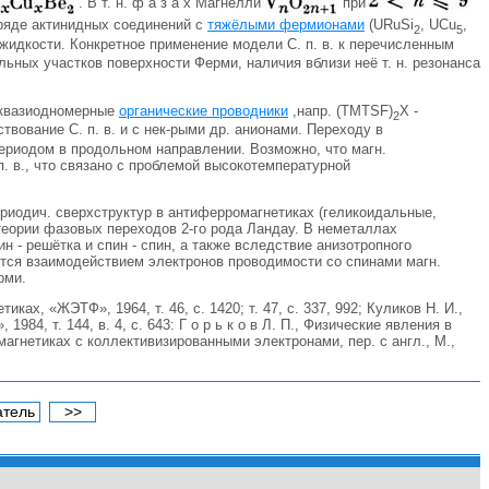
. В т. н. ф а з а х Магнелли
при
 ряде актинидных соединений с
тяжёлыми фермионами
(URuSi
, UCu
,
2
5
-жидкости. Конкретное применение модели С. п. в. к перечисленным
льных участков поверхности Ферми, наличия вблизи неё т. н. резонанса
е квазиодномерные
органические проводники
,напр. (TMTSF)
X -
2
твование С. п. в. и с нек-рыми др. анионами. Переходу в
периодом в продольном направлении. Возможно, что магн.
п. в., что связано с проблемой высокотемпературной
риодич. сверхструктур в антиферромагнетиках (геликоидальные,
теории фазовых переходов 2-го рода Ландау. В неметаллах
 - решётка и спин - спин, а также вследствие анизотропного
тся взаимодействием электронов проводимости со спинами магн.
рми.
ках, «ЖЭТФ», 1964, т. 46, с. 1420; т. 47, с. 337, 992; Куликов Н. И.,
4, т. 144, в. 4, с. 643: Г о р ь к о в Л. П., Физические явления в
 магнетиках с коллективизированными электронами, пер. с англ., М.,
атель
>>