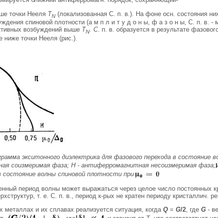
ыше точки Нееля
T
(локализованная С. п. в.). На фоне осн. состояния н
N
дения спиновой плотности (а м п л и т у д о н ы, ф а з о н ы, С. п. в. 
ктивных возбуждений выше
Т
. С
. п. в. образуется в результате фазово
N
е ниже точки Нееля (рис.).
грамма экситонного диэлектрика для фазового перехода в состояние во
ая соизмеримая фаза; Н - антиферромагнитная несоизмеримая фаза;
в состояние волны спиновой плотности при
енный период волны может выражаться через целое число постоянных кр
хструктур, т. е. С. п. в., период к-рых не кратен периоду кристаллич. р
х металлах и их сплавах реализуется ситуация, когда
Q
=
G
/2
, где
G
- в
, где
и зависит от
Т
, что соответствует н