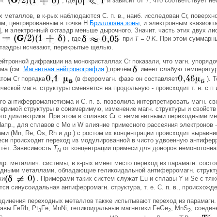
 металлов, в к-рых наблюдаются С. п. в., наиб. исследован Сr, поверх
м, центрированным в точке Н
Бриллюэна зоны
, и электронным квазиокт
], и электронный октаэдр меньше дырочного. Значит. часть этих двух 
, где
при
Т = 0 K
. При этом суммарн
октаэдры исчезают, перекрытые щелью.
йтронной дифракции на монокристаллах Сr показали, что магн. упорядо
ма (см.
Магнитная нейтронография
),причём
имеет слабую температур
атом Сr порядка
(в ферромагн. фазе он составляет
). 
еской магн. структуры сменяется на продольную - происходит т. н. с п и
го антиферромагнетизма и С. п. в. позволила интерпретировать магн. с
меримой структуры в соизмеримую, изменение магн. структуры и свойст
го диэлектрика. При этом в сплавах Сг с немагнитными переходными м
 Напр., для сплавов с Мо и W влияние примесного рассеяния электронов 
и (Mn, Re, Os, Rh и др.) с ростом их концентрации происходит выравни
си происходит переход из модулированной в чисто удвоенную антиферром
тёт. Зависимость
T
от концентрации примеси для доноров немонотонна
N
р. металлич. системы, в к-рых имеет место переход из парамагн. состо
одными металлами, обладающие геликоидальной антиферромагн. структу
ки
. Примерами таких систем служат Еu и сплавы Y и Se с тяж
тся синусоидальная антиферромагн. структура, т. е. С. п. в., происхож
динения переходных металлов также испытывают переход из парамагн. с
авы FeRh, Pt
Fe, MnNi, геликоидальные магнетики FeGe
, MnS
, соедин
3
2
2