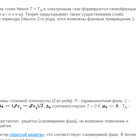
иже точки Нееля
Т
<
Т
в электронном газе формируются своеобразные
N
- м а г н о н ы). Теория предсказывает также существование слабо
го перехода (обычно 2-го рода, хотя возможны фазовые превращения 1-
лны спиновой плотности (2-го рода): П - парамагнитная фаза; С -
,
соответствует Т = 0 К,
, Т
-
N
исталлич. решётки (соизмеримая фаза), но возможно появление и
ешётки.
ектор
обратной решётки
, что соответствует соизмеримой фазе. В более
есоизмеримой фазе.