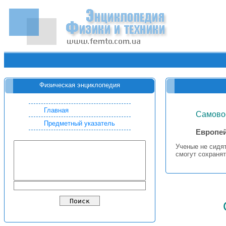
Физическая энциклопедия
Главная
Самово
Предметный указатель
Европей
Ученые не сидят
смогут сохраня