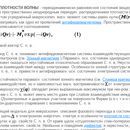
ПЛОТНОСТИ ВОЛНЫ
- термодинамически равновесное состояние вещес
 пространственно неоднородным периодич. распределением плотности 
этом усреднённый макроскопич. магн. момент системы равен нулю
сматривать как одно из проявлений
антиферромагнетизма
.Пространствен
)описывается соотношением:
вой вектор С. п. в.
под С. п. в. понимают антиферромагнетизм системы взаимодействующих
лектронов (см.
Зонный магнетизм
).Парамагн. осн. состояние однородног
может оказаться неустойчивым относительно образования С. п. в. Неуст
ера взаимодействия между электронами. Особенности зонной структуры м
 п. в., т. е. привести к антиферромагн. осн. состоянию электронной сист
стойчивости парамагн. состояния зонного магнетика (см.
Стонера крите
заимодействия, но и зависимостью магн. восприимчивости
от электрон
верхности
обладает резко выраженным максимумом при нек-ром 
яние с С. п. в. может иметь место даже при слабом взаимодействии меж
р
Q
)электронных и дырочных участков на поверхности Ферми (н е с т и н
он-дырочного спаривания с возникновением С. п. в.
дящей моделью для микроскопич. описания фазового перехода в состояни
я щель
в электронном энергетич. спектре и особенности
плотности сос
пругих и др. свойств С. п. в. От краёв щели «отщепляются» спин-поляри
лиям кинетич. свойств. Необычно и поведение
дефектов
:
в окрестности 
ормируется ближний антиферромагн. порядок, сохраняющий-