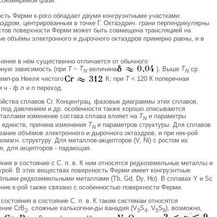
ность Ферми к-рого обладает двумя конгруэнтными участками:
аэдром, центрированным в точке Г. Октаэдрич. грани перпендикулярны
листов поверхности Ферми может быть совмещена трансляцией на
ые объёмы электронного и дырочного октаэдров примерно равны, и в
чение в нём существенно отличается от обычного
ную зависимость (при
Т
~
T
величина
). Выше
T
ср.
N
N
Темп-pa Нееля чистого
К; при
Т
< 120 К поперечная
 н - ф л и п переход.
войства сплавов Сг. Концентрац. фазовые диаграммы этих сплавов,
в под давлением и др. особенности также хорошо описываются
еталлами изменение состава сплава влияет на
T
и параметры
N
- единств, причина изменения
T
и параметров структуры. Для сплавов
N
вание объёмов электронного и дырочного октаэдров, и при нек-рой
агн. структуру. Для металлов-акцепторов (V, Ni) с ростом их
я, для акцепторов - падающая.
яния в состояние с С. п. в. К ним относятся редкоземельные металлы и
рой. В этих веществах поверхность Ферми имеет конгруэнтные
ёлыми редкоземельными металлами (Tb, Gd, Dy, Но). В сплавах Y и Sc
дение к-рой также связано с особенностью поверхности Ферми.
остояния в состояние С. п. в. К таким системам относятся
ение СrВ
, сложные халькогени-ды ванадия (V
S
, V
S
), возможно,
2
3
4
5
8