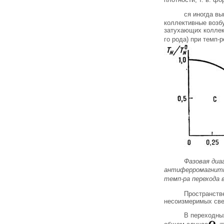
ся иногда в
коллективные возбуж
затухающих колле
го рода) при темп-р
Фазовая диа
антиферромагнитн
темп-pa перехода 
Пространств
несоизмеримых свер
В переходны
общем случае