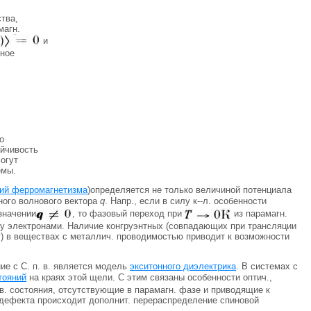
тва,
магн.
и
ное
о
ойчивость
огут
емы.
рий ферромагнетизма
)определяется не только величиной потенциала
ного волнового вектора
q
. Напр., если в силу к--л. особенности
значении
, то фазовый переход при
из парамагн.
ду электронами. Наличие конгруэнтных (совпадающих при трансляции
 г) в веществах с металлич. проводимостью приводит к возможности
е с С. п. в. является модель
экситонного диэлектрика
. В системах с
тояний
на краях этой щели. С этим связаны особенности оптич.,
зов. состояния, отсутствующие в парамагн. фазе и приводящие к
дефекта происходит дополнит. перераспределение спиновой