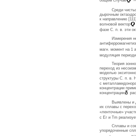
Среди чистых
дырочным октаэдро
к направлению [111
волновой вектор
фазе С. п. в. эти 
Измерения не
антиферромагнетиз
магн. момент на 1 
модуляция периодич
Теория зонно
переход из несоиз
моделью экситонно
структуры С. п. в.
с металламидонорам
концентрации приме
концентрации
рас
Выявлены и д
их сплавы с перех
«ленточные» участ
с Ег и Тm реализуе
Сплавы и сое
упорядоченные спл