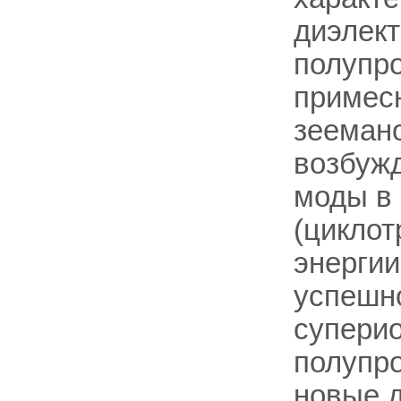
диэлект
полупро
примесн
зеемано
возбужд
моды в 
(циклот
энергии
успешн
суперио
полупро
новые 