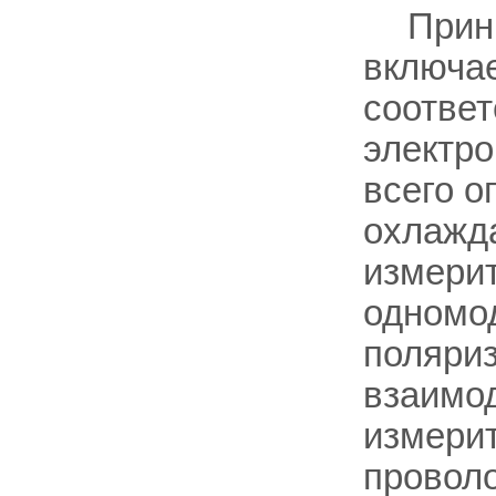
Прин
включае
соотве
электро
всего о
охлажда
измерит
одномо
поляриз
взаимо
измерит
проволо