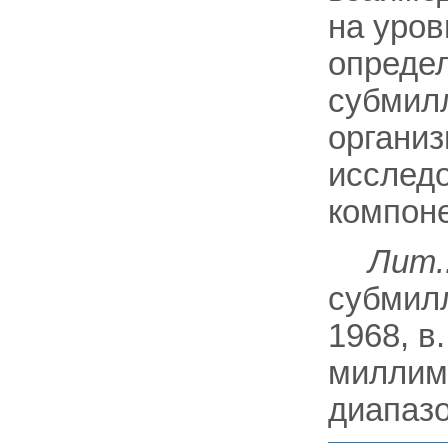
на уров
определ
субмил
организ
исследо
компоне
Лит.
субмил
1968, в
миллим
диапазо