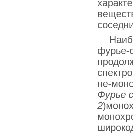
характе
веществ
соседни
Наиб.
фурье-
продолж
спектро
не-моно
Фурье 
2
)монох
монохр
широко