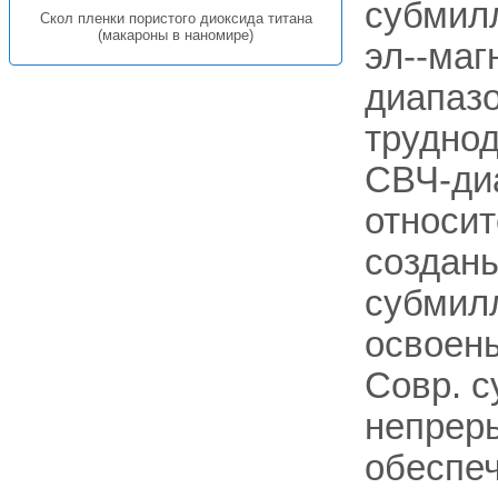
субмилл
Скол пленки пористого диоксида титана
(макароны в наномире)
эл--маг
диапаз
труднод
СВЧ-диа
относит
создан
субмил
освоены
Совр. 
непрер
обеспе