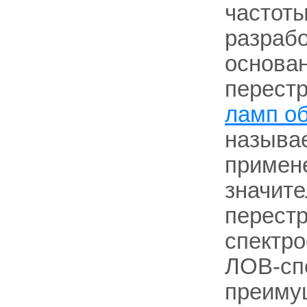
частоты
разрабо
основан
перестр
ламп о
называе
примен
значите
перестр
спектр
ЛОВ-спе
преимущ