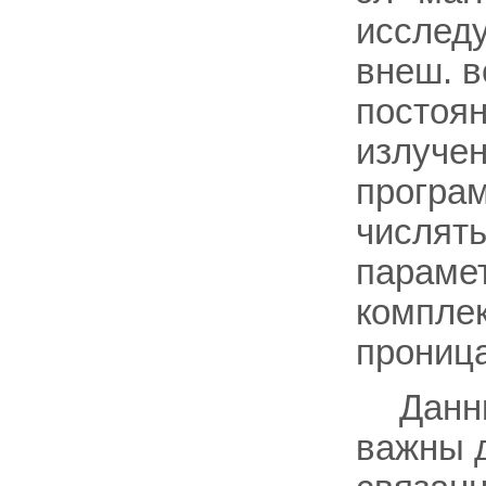
исследу
внеш. в
постоян
излучен
програ
числять
парамет
комплек
проница
Данн
важны д