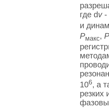
разреш
где d
v
-
и дина
Р
,
макс
регистр
метода
проводи
резона
6
10
, а 
резких 
фазовых