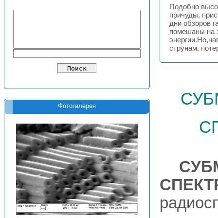
Подобно высо
причуды, при
дни обзоров г
помешаны на 
энергии.Но,на
струнам, поте
суб
Фотогалерея
с
СУБ
СПЕКТ
радиос