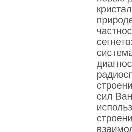
кристал
природе
частнос
сегнето
система
диагнос
радиосп
строени
сил Ван
использ
строени
взаимод