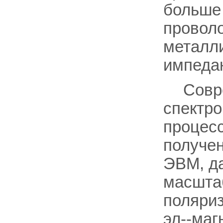
больше
проволо
металли
импеда
Совр
спектро
процесс
получе
ЭВМ, д
масшта
поляри
эл--маг