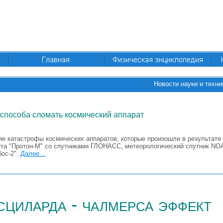
Новости науки и техни
способа сломать космический аппарат
ие катастрофы космических аппаратов, которые произошли в результат
та "Протон-М" со спутниками ГЛОНАСС, метеорологический спутник NOAA
бос-2".
Далее...
сциларда - чалмерса эффект