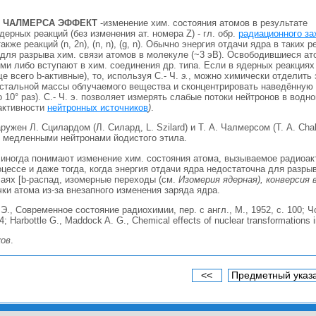
- ЧАЛМЕРСА ЭФФЕКТ
-изменение хим. состояния атомов в результате
рных реакций (без изменения ат. номера Z) - гл. обр.
радиационного за
также реакций (n, 2n), (n, n), (g, n). Обычно энергия отдачи ядра в таких 
 для разрыва хим. связи атомов в молекуле (~3 эВ). Освободившиеся а
ми либо вступают в хим. соединения др. типа. Если в ядерных реакциях
е всего b-активные), то, используя С.- Ч.
э.
, можно химически отделить 
 остальной массы облучаемого вещества и сконцентрировать наведённую
 10° раз). С.- Ч. э. позволяет измерять слабые потоки нейтронов в водн
 активности
нейтронных источников
)
.
наружен Л. Сцилардом (Л. Силард, L. Szilard) и Т. А. Чалмерсом (Т. A. Cha
и медленными нейтронами йодистого этила.
. иногда понимают изменение хим. состояния атома, вызываемое радиоакт
ессе и даже тогда, когда энергия отдачи ядра недостаточна для разры
чаях [b-распад, изомерные переходы (см.
Изомерия ядерная), конверсия
ки атома из-за внезапного изменения заряда ядра.
., Современное состояние радиохимии, пер. с англ., М., 1952, с. 100; 
4; Harbottle G., Maddock A. G., Chemical effects of nuclear transformations i
ков
.
<<
Предметный указ