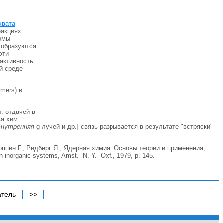
хвата
реакциях
томы
 образуются
эти
 активность
ой среде
lmers) в
. отдачей в
ва хим.
 внутренняя
g-лучей и др.] связь разрывается в результате "встряски"
Чоппин Г., Ридберг Я., Ядерная химия. Основы теории и применения,
n inorganic systems, Amst.- N. Y.- Oxf., 1979, p. 145.
атель
>>