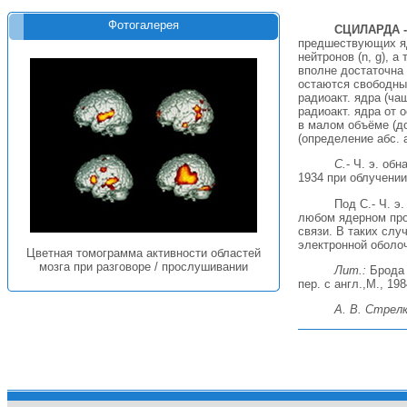
Фотогалерея
СЦИЛАРДА 
предшествующих яде
нейтронов (n, g), а 
вполне достаточна
остаются свободны
радиоакт. ядра (чащ
радиоакт. ядра от
в малом объёме (до
(определение абс.
С.
- Ч. э. об
1934 при облучени
Под С.- Ч. э
любом ядерном проц
связи. В таких слу
электронной оболоч
Цветная томограмма активности областей
мозга при разговоре / прослушивании
Лит.:
Брода Э
пер. с англ.,М., 198
А. В. Стрел