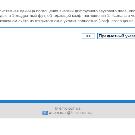
системная единица поглощения энергии диффузного звукового поля, уп
ью в 1 квадратный фут, обладающей коэф. поглощения 1. Названа в чест
 конечном счёте из открытого окна уходит полностью (коэф. поглощения 
<<
Предметный указ
© femto.com.ua
webmaster@femto.com.ua