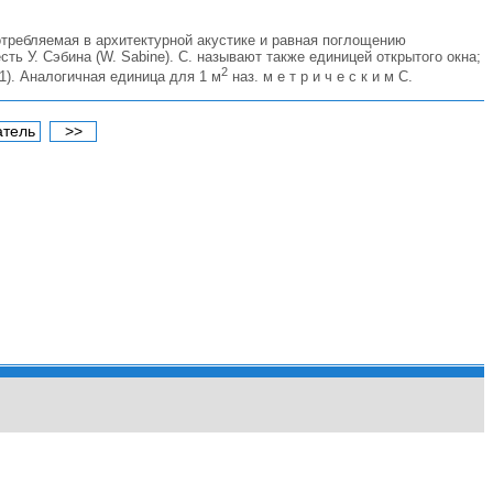
отребляемая в архитектурной акустике и равная поглощению
ь У. Сэбина (W. Sabine). С. называют также единицей открытого окна;
2
1). Аналогичная единица для 1 м
наз. м е т р и ч е с к и м С.
атель
>>