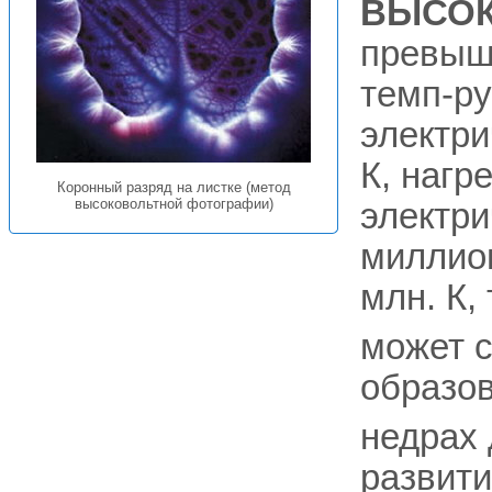
ВЫСО
превыш
темп-ру
электри
К, нагр
Коронный разряд на листке (метод
высоковольтной фотографии)
электри
миллион
млн. К,
может с
образов
недрах 
развит