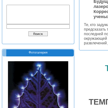
Будущ
лазеро
Корре
ученых
Те, кто задум
предсказать 
последней по
окружающей с
развлечений
Фотогалерея
ТЕМ