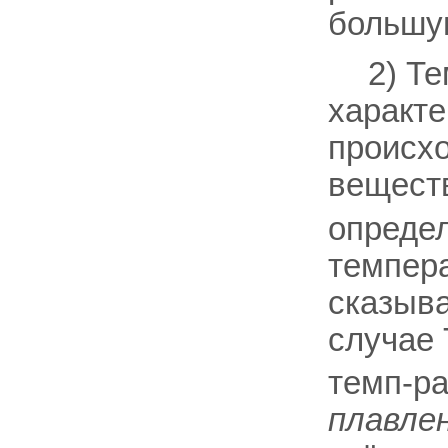
большу
2) Т
характе
происхо
веществ
определ
темпера
сказыв
случае 
темп-р
плавле