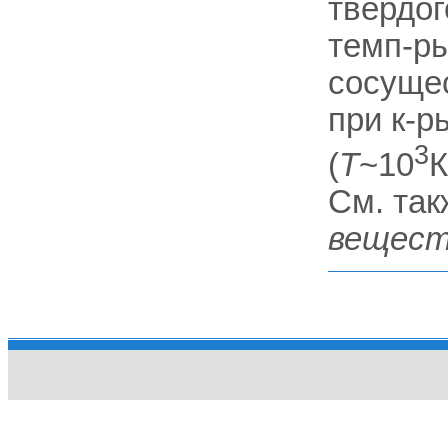
твёрдог
темп-ры
сосущес
при к-р
3
(
T
~10
К
См. та
веществ