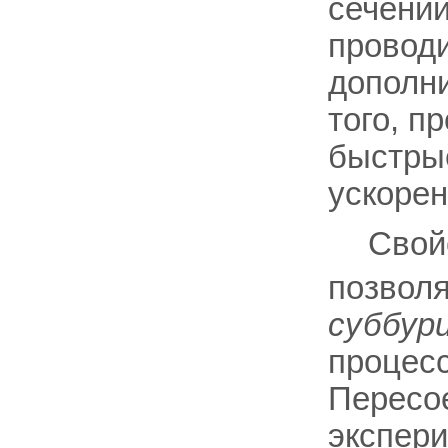
сечении
проводи
дополни
того, п
быстрые
ускорен
Свой
позвол
суббур
процесс
Пересое
экспери