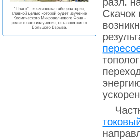
разл. н
"Планк" - космическая обсерватория,
Скачок 
главной целью которой будет изучение
Космического Микроволнового Фона -
возникн
реликтового излучения, оставшегося от
Большого Взрыва.
результ
пересо
тополог
переход
энергию
ускорен
Част
токовы
направл