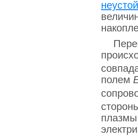
неусто
величин
накопле
Пере
происхо
совпада
полем
сопров
стороны
плазмы,
электри