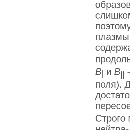
образов
слишком
поэтому
плазмы 
содерж
продол
B
и
B
-
|
||
поля). 
достат
пересо
Строго 
нейтра-