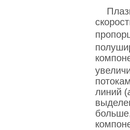
Плаз
скорос
пропор
полушир
компон
увелич
потокам
линий (
выделен
больше,
компон