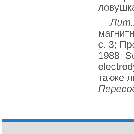
ловушк
Лит.
магнитн
с. 3; П
1988; S
electrod
также л
Пересо