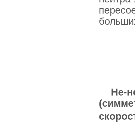
пересо
больши
Не-н
(симме
скорос