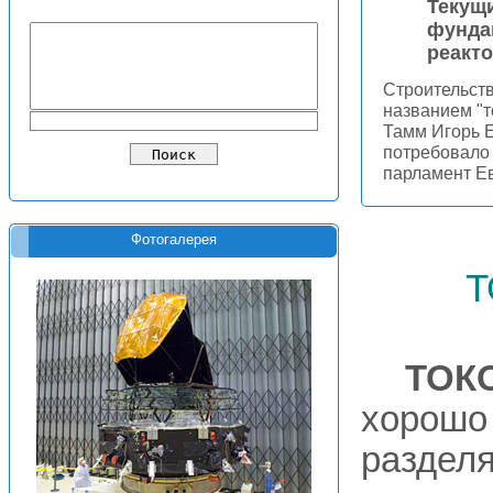
Текущи
фунда
реакто
Строительств
названием "
Тамм Игорь 
потребовало 
парламент Ев
Фотогалерея
т
ТОК
хорошо
раздел