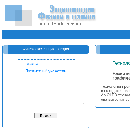
Физическая энциклопедия
Технол
Главная
Предметный указатель
Развити
графич
Технология про
и находится на 
AMOLED техноло
она вытеснит в