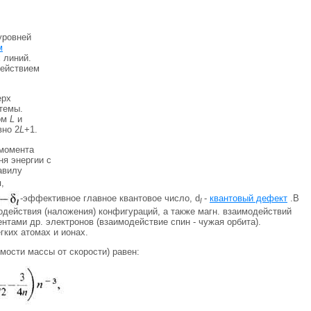
уровней
м
 линий.
действием
ерх
темы.
том
L
и
вно 2
L
+1.
момента
ня энергии с
авилу
,
-эффективное главное квантовое число, d
-
квантовый дефект
.В
l
действия (наложения) конфигураций, а также магн. взаимодействий
тами др. электронов (взаимодействие спин - чужая орбита).
гких атомах и ионах.
имости массы от скорости) равен: