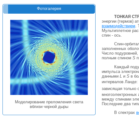
Фотогалерея
ТОНКАЯ СТ
энергии (термов) а
взаимодействием
.
Мультиплетное рас
спин - ось.
Спин-орбитал
заполненных оболоч
Число подуровней,
полным спином
S
п
Каждый поду
импульса электрон
данными
L
и
S
в бо
интервалов Ланде:
зависящая только 
многоэлектронных 
между спинами элек
Моделирование преломления света
Последние два типа
вблизи черной дыры
В спектрах
в