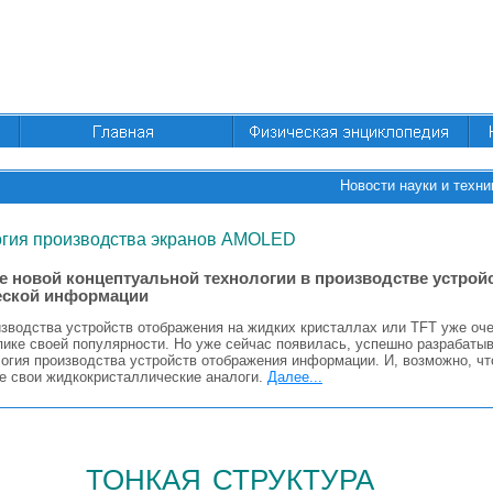
Новости науки и техни
огия производства экранов AMOLED
е новой концептуальной технологии в производстве устрой
еской информации
изводства устройств отображения на жидких кристаллах или TFT уже оч
пике своей популярности. Но уже сейчас появилась, успешно разрабаты
гия производства устройств отображения информации. И, возможно, ч
се свои жидкокристаллические аналоги.
Далее...
тонкая структура