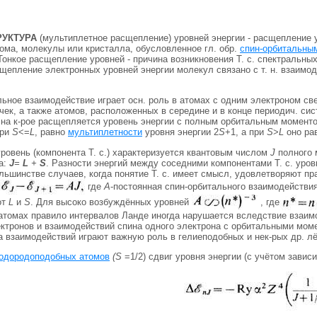
РУКТУРА
(мультиплетное расщепление) уровней энергии - расщепление 
тома, молекулы или кристалла, обусловленное гл. обр.
спин-орбитальны
 Тонкое расщепление уровней - причина возникновения T. с. спектральных
щепление электронных уровней энергии молекул связано с т. н. взаимо
ьное взаимодействие играет осн. роль в атомах с одним электроном св
ек, а также атомов, расположенных в середине и в конце периодич. сис
 на к-рое расщепляется уровень энергии с полным орбитальным момен
ри
S
<=
L
, равно
мультиплетности
уровня энергии 2
S
+1, а при
S
>
L
оно ра
ровень (компонента T. с.) характеризуется квантовым числом
J
полного 
а:
J
=
L
+
S
. Разности энергий между соседними компонентами T. с. уров
льшинстве случаев, когда понятие T. с. имеет смысл, удовлетворяют пр
где
А
-постоянная спин-орбитального взаимодействия
от
L
и
S
. Для высоко возбуждённых уровней
, где
атомах правило интервалов Ланде иногда нарушается вследствие взаимо
тронов и взаимодействий спина одного электрона с орбитальными момен
 взаимодействий играют важную роль в гелиеподобных и нек-рых др. лё
одородоподобных атомов
(S
=1/2) сдвиг уровня энергии (с учётом завис