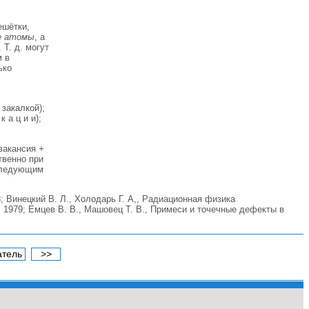
ешётки,
е атомы
, а
Т. д. могут
м в
ько
 закалкой);
к а ц и и);
(вакансия
+
твенно при
оследующим
8; Винецкий В. Л., Холодарь Г. А,, Радиационная физика
., 1979; Емцев В. В., Машовец Т. В., Примеси и точечные дефекты в
атель
>>