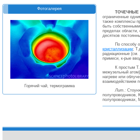
Фотогалерея
ТОЧЕЧНЫЕ
ограниченные одним
также комплексы п
быть собственными 
пределах области,
десятков постоянн
По способу о
кристаллизации
;
Т.
радиационные (см.
примеси, к-рые вво
К простым Т.
межузельный атом)
нагреве или облуч
взаимодействием п
Горячий чай, термограмма
Лит.:
Стоунхэ
полупроводников, К
полупроводниках, М