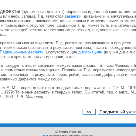
 ДЕФЕКТЫ
(нульмерные дефекты) -нарушения идеальной кристаллич. р
 или неск. узлами. Т.д. являются
вакансии
, дивакан-с и и,
межузелъны
римесных атомов с вакансиями, дивакансиями и межузельными атомами. 
и примесными. Упругое поле, созданное Т. д., может быть значительны
 охватывающей несколько постоянных решётки
а
, а кулоновское - нескол
ых
а
.
бразования можно выделить: Т. д. ростовые, возникающие в процессе
д. термические (возникают в результате прогрева, часто с последу-ющей
Радиационные дефекты
),сопутствующие
дислокациям
(ш у б а д и с л о 
дятся в кристалл при легировании, и др.
 д. следует отнести вакансии, межузельные атомы, т.н. пары Френкеля 
 и примесные атомы замещения. Первичные Т. д. образуются непосредс
ении, вторичные - в результате перестройки, вызванной диффузией и п
ервичных дефектов между собой.
м А. М., Теория дефектов в твердых телах, пер. с англ., т. 1-2, М., 197
., 1979; Точечные дефекты в твердых телах. Сб. статей, пер. с англ., М
., 1981.
Т. В. Машовец
.
<<
Предметный указ
© femto.com.ua