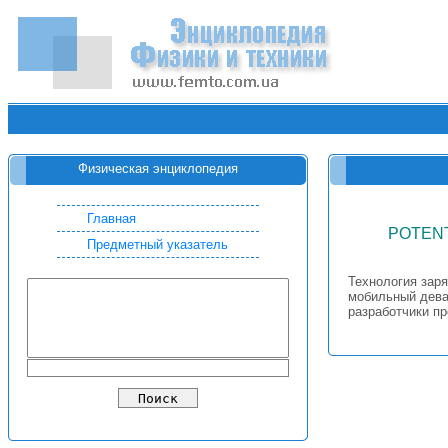
Физическая энциклопедия
Главная
POTENT
Предметный указатель
Технология заря
мобильный девай
разработчики п