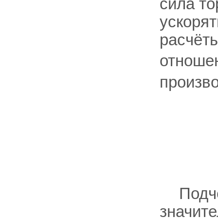
сила то
ускоря
расчёты
отноше
произво
Подче
значит