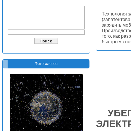
Технология з
(запатентова
зарядить моб
Производство
того, как ра
быстрым сп
Фотогалерея
УБЕ
ЭЛЕКТ