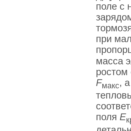
поле с
зарядо
тормозя
при мал
пропор
масса э
ростом 
F
, 
макс
тепловы
соответ
поля
E
к
детальн