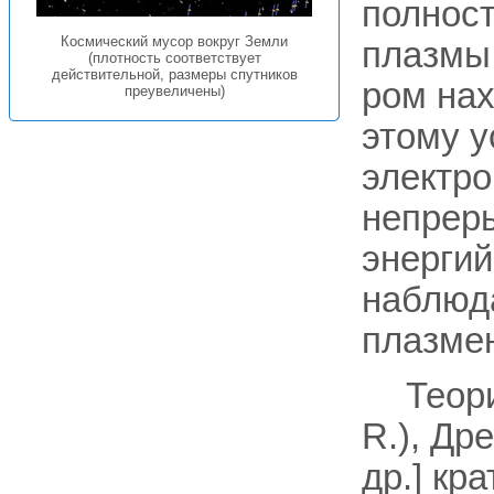
полнос
Космический мусор вокруг Земли
плазмы,
(плотность соответствует
действительной, размеры спутников
ром нах
преувеличены)
этому у
электро
непреры
энергий 
наблюда
плазме
Теори
R.), Дре
др.] кр