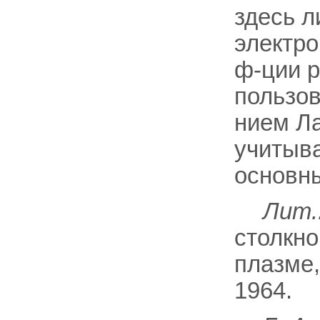
здесь л
электро
ф-ции 
пользов
нием Л
учитыв
основн
Лит.
столкно
плазме,
1964.