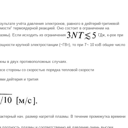
результате учёта давления электронов, равного в дейтерий-тритиевой
мости" термоядерной реакцией. Оно состоит в ограничении на
азмы). Если исходить из ограничения
ГДж, к-рое при
ощности крупной электростанции (~ГВт), то при
Т~
10 кэВ общее число
ожны в двух противоположных случаях.
все стороны со скоростью порядка тепловой скорости
ями дейтерия и трития
рактерный нач. размер нагретой плазмы. В течение промежутка времени
 плотность плазмы и соответственно её давление очень высоки