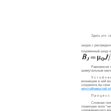
Здесь угл. 
шнура с распреде
плазменный шнур от
Равновесие 
азимутальным магн
У с т о й ч 
возникшие в ней в
сохраняла бы свои
неустойчивостей п
П р о ц е с с 
Сложная гео
геометрии поля "не
удерживающего маг