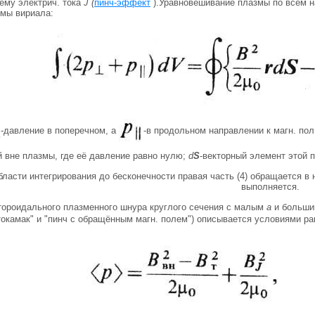
ему электрич. тока
J (
пинч-эффект
).Уравновешивание плазмы по всем н
емы вириала:
-давление в поперечном, а
-в продольном направлении к магн. по
 вне плазмы, где её давление равно нулю;
d
S
-векторный элемент этой 
ласти интегрирования до бесконечности правая часть (4) обращается в 
выполняется.
тороидального плазменного шнура круглого сечения с малым
а
и больш
токамак" и "пинч с обращённым магн. полем") описывается условиями р