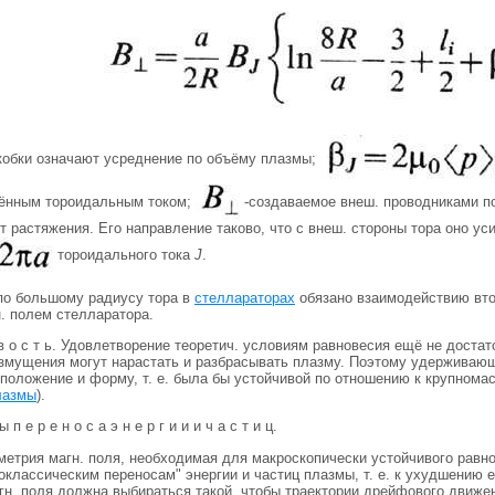
скобки означают усреднение по объёму плазмы;
лённым тороидальным током;
-создаваемое внеш. проводниками п
 растяжения. Его направление таково, что с внеш. стороны тора оно уси
тороидального тока
J
.
по большому радиусу тора в
стеллараторах
обязано взаимодействию вто
. полем стелларатора.
и в о с т ь. Удовлетворение теоретич. условиям равновесия ещё не доста
озмущения могут нарастать и разбрасывать плазму. Поэтому удерживающе
 положение и форму, т. е. была бы устойчивой по отношению к крупном
лазмы
).
ы п е р е н о с а э н е р г и и и ч а с т и ц.
метрия магн. поля, необходимая для макроскопически устойчивого равн
оклассическим переносам" энергии и частиц плазмы, т. е. к ухудшению 
н. поля должна выбираться такой, чтобы траектории дрейфового движени