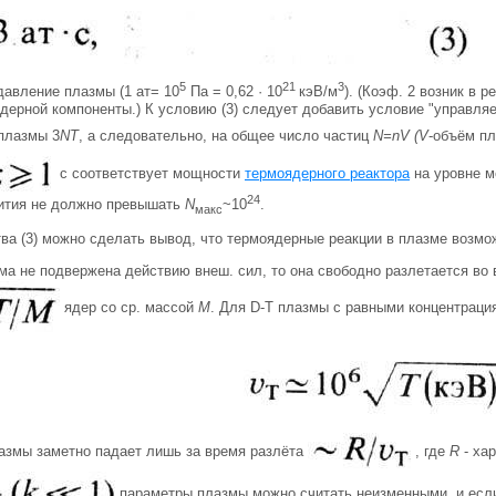
5
21
3
давление плазмы (1 ат= 10
Па = 0,62 · 10
кэВ/м
). (Коэф. 2 возник в 
ерной компоненты.) К условию (3) следует добавить условие "управляе
плазмы 3
NT
, а следовательно, на общее число частиц
N=nV (V
-объём пл
с соответствует мощности
термоядерного реактора
на уровне м
24
рития не должно превышать
N
~10
.
макс
тва (3) можно сделать вывод, что термоядерные реакции в плазме возм
ма не подвержена действию внеш. сил, то она свободно разлетается во 
ядер со ср. массой
M
. Для D-T плазмы с равными концентраци
азмы заметно падает лишь за время разлёта
, где
R
- ха
параметры плазмы можно считать неизменными, и если