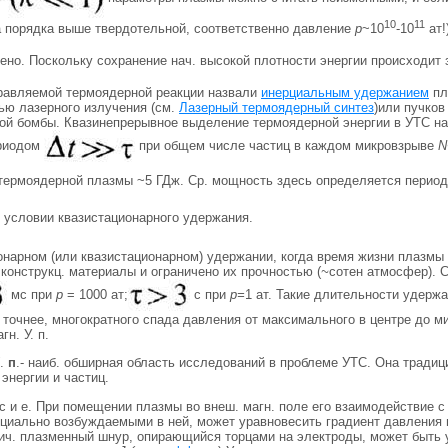
10
11
 порядка выше твердотельной, соответственно давление
p
~10
-10
ат!
ено. Поскольку сохранение нач. высокой плотности энергии происходит
авляемой термоядерной реакции назвали
инерциальным удержанием
пл
ью лазерного излучения (см.
Лазерный термоядерный синтез
)или пучков
ой бомбы. Квазинепрерывное выделение термоядерной энергии в УТС на
ериодом
при общем числе частиц в каждом микровзрыве
N
термоядерной плазмы ~5 ГДж. Cp. мощность здесь определяется период
 условии квазистационарного удержания.
онарном (или квазистационарном) удержании, когда время жизни плазмы
 конструкц. материалы и ограничено их прочностью (
~
сотен атмосфер). С
мс при
p
= 1000 ат;
с при
р=
1 ат. Такие длительности удерж
, точнее, многократного спада давления от максимального в центре до
н. У. п.
.
п
.- наиб. обширная область исследований в проблеме УТС. Она традиц
энергии и частиц.
е с и е. При помещении плазмы во внеш. магн. поле его взаимодействие
пециально возбуждаемыми в ней, может уравновесить градиент давления
ич. плазменный шнур, опирающийся торцами на электроды, может быть 