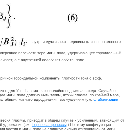
- внутр. индуктивность единицы длины плазменного
оперечное плоскости тора магн. поле, удерживающее тороидальный
ливает, а с внутренней ослабляет собств. поле
ричной тороидальной компоненты плотности тока с эфф.
точно для У. п. Плазма - чрезвычайно подвижная среда. Случайно
е магн. поле должно быть таким, чтобы плазма, по крайней мере,
асштабным, магнитогидродинамич. возмущениям (см.
Стабилизация
овесия плазмы, приводит в общем случае к усиленным, зависящим от
её удержания (см.
Переноса процессы
).Поэтому конфигурация
я частиц в магн. поле не слишком сильно отклонялись от магн.