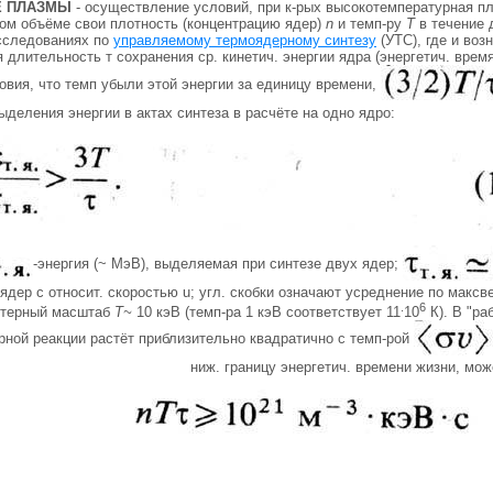
Е ПЛАЗМЫ
- осуществление условий, при к-рых высокотемпературная п
ном объёме свои плотность (концентрацию ядер)
n
и темп-ру
T
в течение 
исследованиях по
управляемому термоядерному синтезу
(УТС), где и воз
ая длительность т сохранения ср. кинетич. энергии ядра (энергетич. врем
овия, что темп убыли этой энергии за единицу времени,
деления энергии в актах синтеза в расчёте на одно ядро:
-энергия (~ МэВ), выделяемая при синтезе двух ядер;
 ядер с относит. скоростью u; угл. скобки означают усреднение по макс
.
6
ктерный масштаб
Т~
10 кэВ (темп-pa 1 кэВ соответствует 11
10
К). В "ра
рной реакции растёт приблизительно квадратично с темп-рой
ниж. границу энергетич. времени жизни, мож