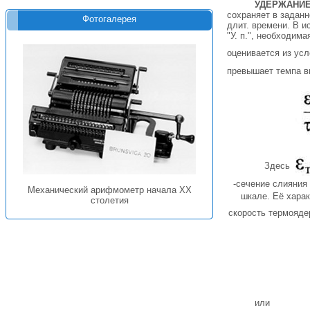
УДЕРЖАНИ
сохраняет в задан
Фотогалерея
длит. времени. В 
"У. п.", необходим
оценивается из усл
превышает темпа вы
Здесь
-сечение слияния
Механический арифмометр начала XX
шкале. Её хара
столетия
скорость термояде
или