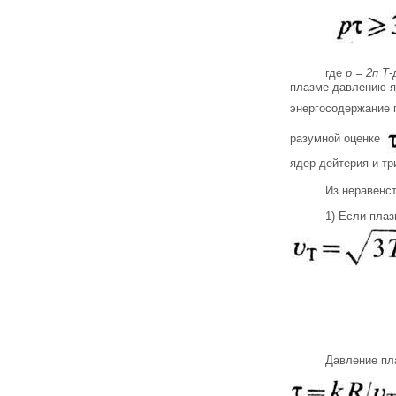
где
p = 2п T
-
плазме давлению яд
энергосодержание 
разумной оценке
ядер дейтерия и т
Из неравенс
1) Если плаз
Давление пл