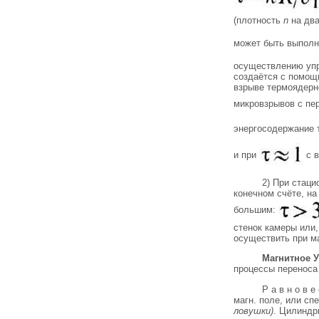
(плотность
n
на два
может быть выполн
осуществлению упр
создаётся с помощ
взрыве термоядерн
микровзрывов с п
энергосодержание 
и при
с в
2) При стаци
конечном счёте, на
большим:
стенок камеры или
осуществить при маг
Магнитное У
процессы переноса 
Р а в н о в 
магн. поле, или с
ловушки)
. Цилиндр