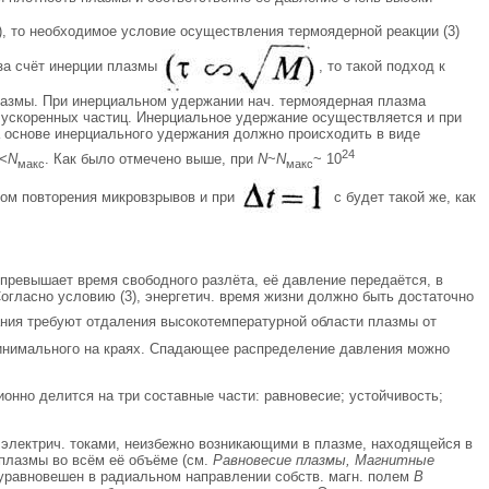
), то необходимое условие осуществления термоядерной реакции (3)
 за счёт инерции плазмы
, то такой подход к
азмы. При инерциальном удержании нач. термоядерная плазма
 ускоренных частиц. Инерциальное удержание осуществляется и при
 основе инерциального удержания должно происходить в виде
24
<N
. Как было отмечено выше, при
N
~
N
~ 10
макс
макс
ом повторения микровзрывов и при
с будет такой же, как
 превышает время свободного разлёта, её давление передаётся, в
огласно условию (3), энергетич. время жизни должно быть достаточно
ания требуют отдаления высокотемпературной области плазмы от
 минимального на краях. Спадающее распределение давления можно
ионно делится на три составные части: равновесие; устойчивость;
 с электрич. токами, неизбежно возникающими в плазме, находящейся в
 плазмы во всём её объёме (см.
Равновесие плазмы, Магнитные
уравновешен в радиальном направлении собств. магн. полем
В