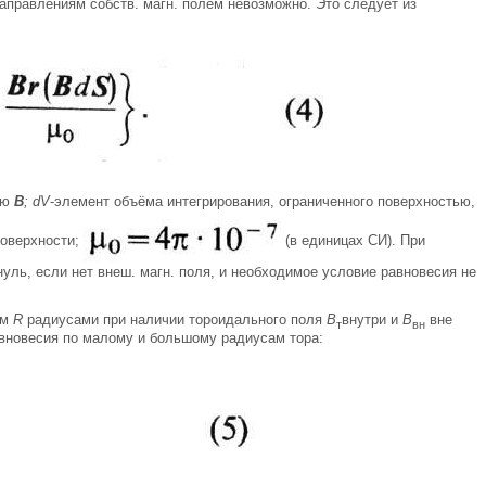
аправлениям собств. магн. полем невозможно. Это следует из
лю
В
; dV
-элемент объёма интегрирования, ограниченного поверхностью,
поверхности;
(в единицах СИ). При
нуль, если нет внеш. магн. поля, и необходимое условие равновесия не
им
R
радиусами при наличии тороидального поля
В
внутри и
В
вне
т
вн
авновесия по малому и большому радиусам тора: