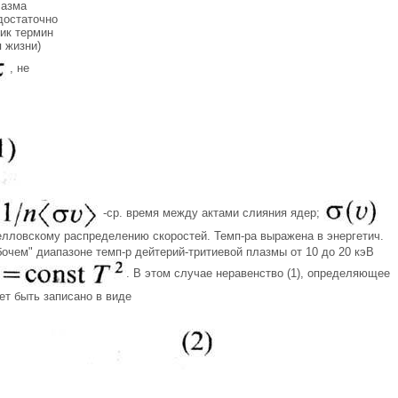
лазма
достаточно
ник термин
я жизни)
, не
-ср. время между актами слияния ядер;
велловскому распределению скоростей. Темп-pa выражена в энергетич.
бочем" диапазоне темп-р дейтерий-тритиевой плазмы от 10 до 20 кэВ
. В этом случае неравенство (1), определяющее
ет быть записано в виде