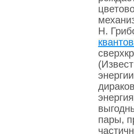
цветово
механиз
H. Гриб
квантов
сверхкр
(Извест
энергии
дираков
энергия
выгодн
пары, п
частичн