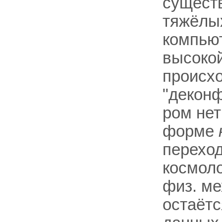
сущест
тяжёлых
компьют
высокой
происхо
"деконф
ром нет
форме
перехо
космоло
физ. ме
остаётс