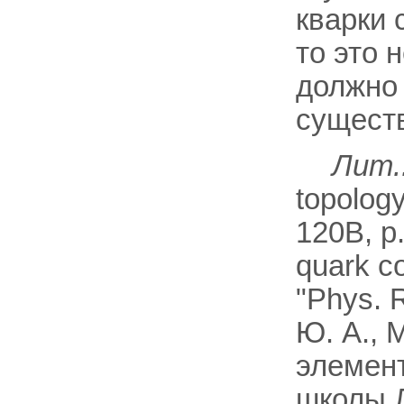
кварки 
то это 
должно
сущест
Лит.
topology
120B, p.
quark co
"Phys. R
Ю. А., 
элемен
школы Л