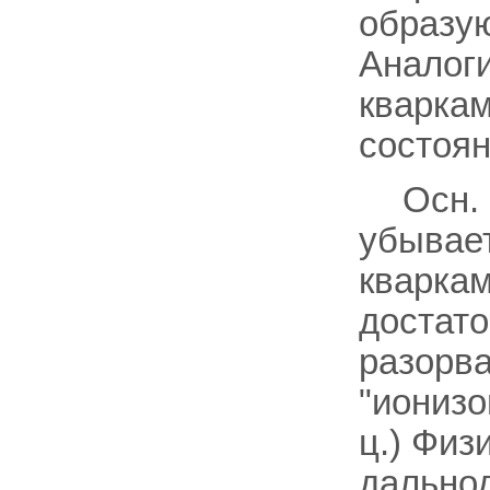
образую
Аналог
кваркам
состоян
Осн.
убывае
кваркам
достат
разорва
"ионизо
ц.) Физ
дально