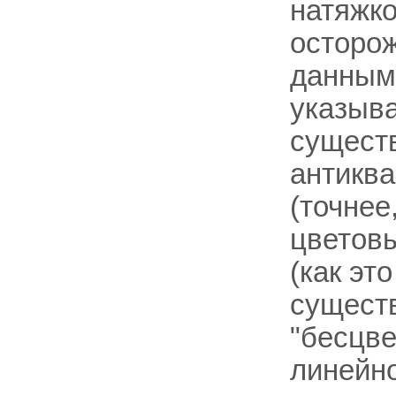
натяжко
осторо
данным,
указыва
существ
антиква
(точнее
цветов
(как эт
существ
"бесцв
линейн