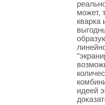
реально
может, 
кварка 
выгодны
образу
линейн
"экрани
возможн
количес
комбини
идеей э
доказат