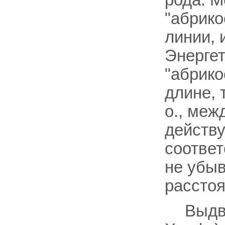
"абрико
линии, 
Энергет
"абрико
длине, 
о., меж
действу
соотве
не убыв
расстоя
Выдви