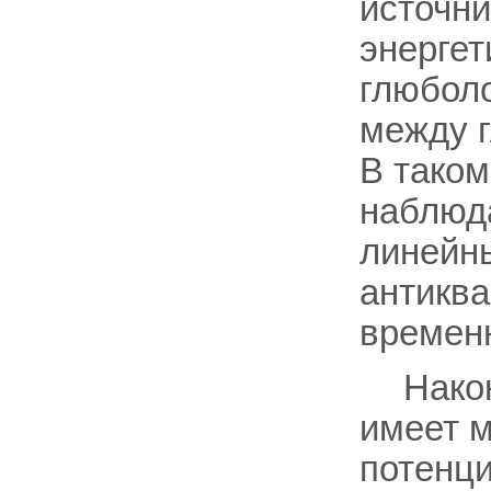
источни
энерге
глюболо
между г
В таком
наблюд
линейн
антиква
времен
Нако
имеет 
потенци