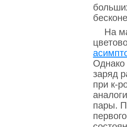
больших
бесконе
На м
цветово
асимпт
Однако
заряд р
при к-р
аналоги
пары. П
первого
состоян