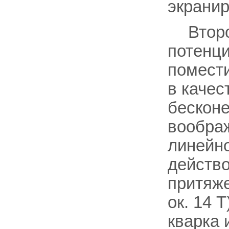
экранир
Втор
потенц
помести
в качес
бесконе
воображ
линейно
действо
притяже
ок. 14 
кварка 