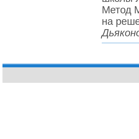
Метод 
на решет
Дьякон