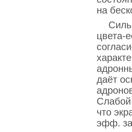
на беск
Силь
цвета-е
согласи
характе
адронны
даёт ос
адронов
Слабой 
что экр
эфф. за