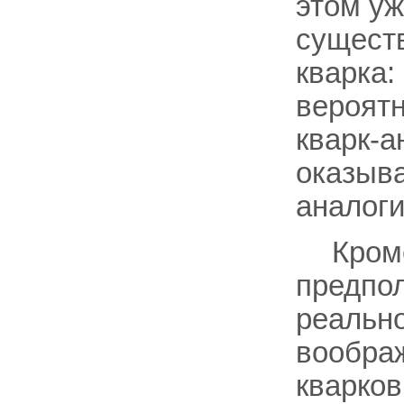
этом уж
существ
кварка:
вероят
кварк-а
оказыва
аналоги
Кром
предпол
реально
воображ
кварков