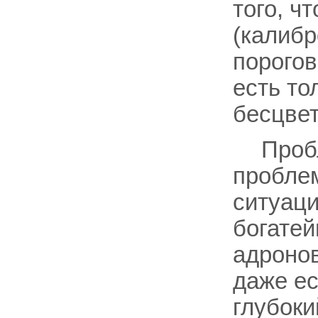
того, ч
(калибр
порогов
есть то
бесцвет
Проб
проблем
ситуаци
богатей
адронов
даже е
глубоки