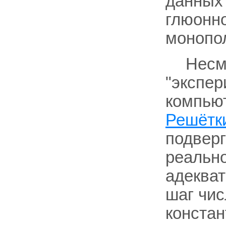
данных 
глюонн
монопо
Несм
"экспер
компьют
Решётк
подверг
реально
адеква
шаг чис
констан