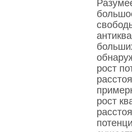
Разуме
большое
свободы
антиква
больши
обнару
рост п
расстоя
примерн
рост кв
расстоя
потенц