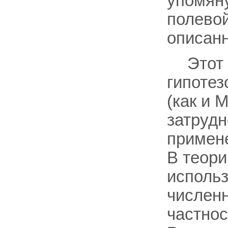
упомян
полевой
описанн
Этот
гипотез
(как и M
затрудн
примене
В теор
использ
численн
частнос