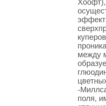
Хоофт),
осущест
эффект
сверхп
куперов
проника
между м
образуе
глюоди
цветных
-Миллс
поля, и