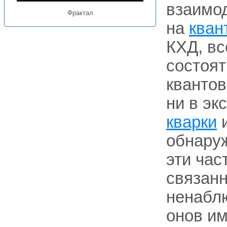
взаимо
Фрактал
на
кван
КХД, вс
состоят
кванто
ни в эк
кварки
обнаруж
эти час
связанн
ненаблю
онов и