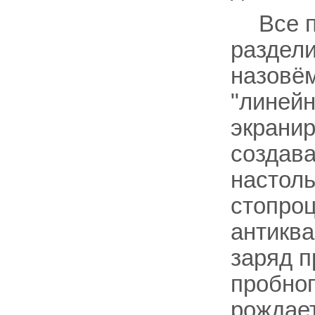
Все 
раздели
назовём
"линейн
экранир
создава
настоль
стопро
антиква
заряд п
пробног
рождает