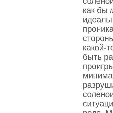
соленои
как бы
идеальн
проника
стороны
какой-т
быть ра
проигры
минима
разруш
соленои
ситуаци
рода. 