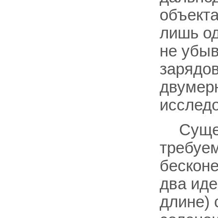
объект
лишь од
не убы
зарядов
двумерн
исследо
Суще
требуем
бесконе
два иде
длине) 