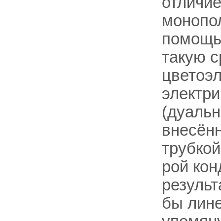
отличие
монопол
помощью
такую с
цветоэл
электри
(дуальн
внесён
трубкой
рой кон
результ
бы лине