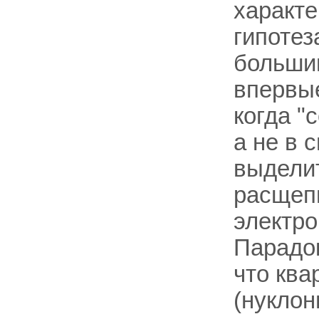
характе
гипотез
большин
впервые
когда "
а не в 
выделит
расщепи
электро
Парадок
что ква
(нукло