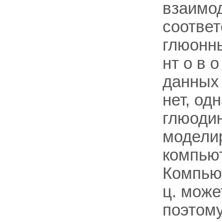
взаимо
соответ
глюонны
нт о в о
данных 
нет, од
глюоди
модели
компью
Компьют
ц. може
поэтому