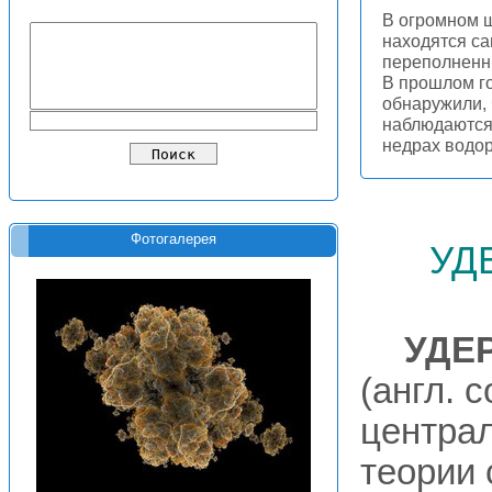
В огромном 
находятся с
переполненн
В прошлом г
обнаружили,
наблюдаются 
недрах водо
уд
Фотогалерея
УДЕ
(англ. c
централ
теории 