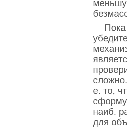
меньшую
безмас
Пока
убедите
механиз
являетс
провери
сложно.
е. то, 
сформу
наиб. 
для объ