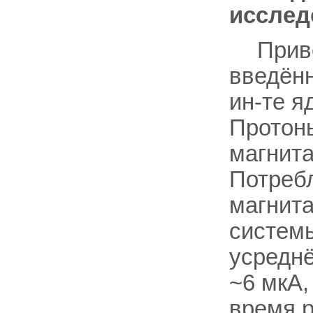
исслед
Прив
введённ
ин-те я
Протоны
магнита
Потребл
магнита
системы
усреднё
~6 мкА,
время р