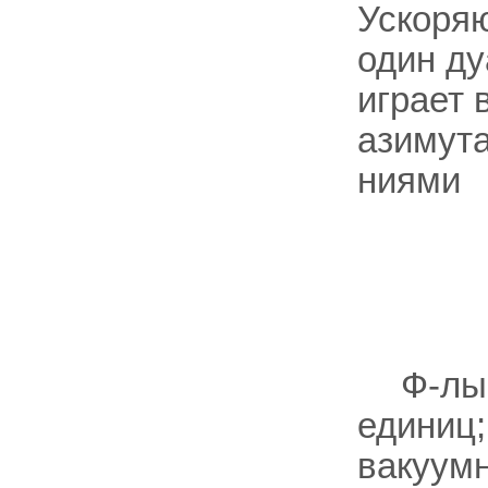
Ускоряю
один ду
играет 
азимута
ниями
Ф-лы 
единиц;
вакуумн