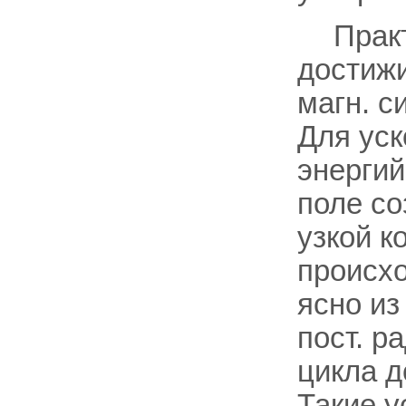
Прак
достиж
магн. с
Для уск
энергий
поле со
узкой к
происхо
ясно из
пост. р
цикла д
Такие у