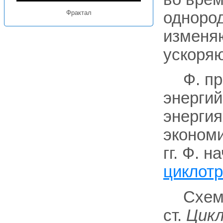
однород
Фрактал
изменя
ускоря
Ф. п
энергий
энергия
экономи
гг. Ф. 
циклот
Схем
ст.
Цикл