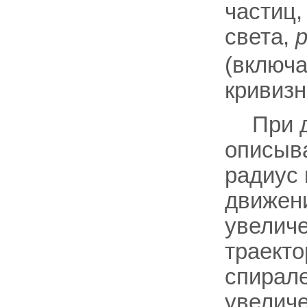
частиц
света,
(включа
кривизн
При 
описыва
радиус 
движени
увеличе
траект
спирале
увелич