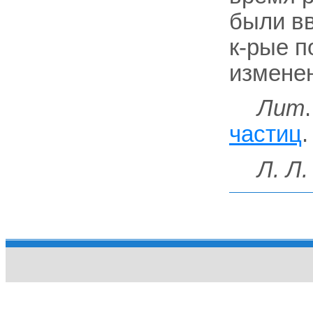
были в
к-рые 
измене
Лит
частиц
.
Л. Л.