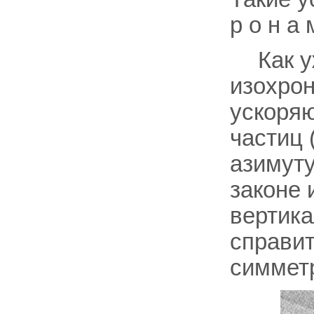
р о н а
Как 
изохрон
ускоряю
частиц 
азимуту
законе
вертика
справит
симметр