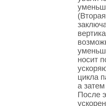
уменьш
(Втора
заключа
вертика
возможн
уменьша
носит п
ускоряю
цикла п
а затем
После э
ускорен