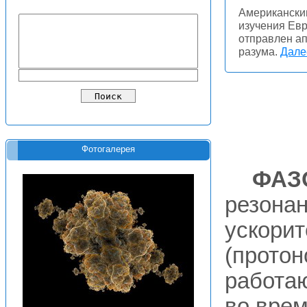
Американски
изучения Евр
отправлен ап
разума.
Далее
Фотогалерея
ФАЗ
резонан
ускорит
(протон
работа
во врем