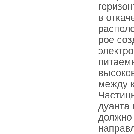
горизон
в откач
располо
рое со
электр
питаемы
высоков
между к
Частицы
дуанта 
должно 
направл