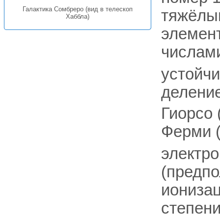
Галактика Сомбреро (вид в телескоп
тяжёл
Хаббла)
элемент
числами
устойч
делени
Гиорсо 
Ферми (
электро
(предпо
ионизац
степени