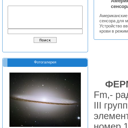
Америк
сенсор
Американские
сенсора для м
Устройство вв
крови в режим
Фотогалерея
ФЕР
Fm,- ра
III гру
элемент
номер 1