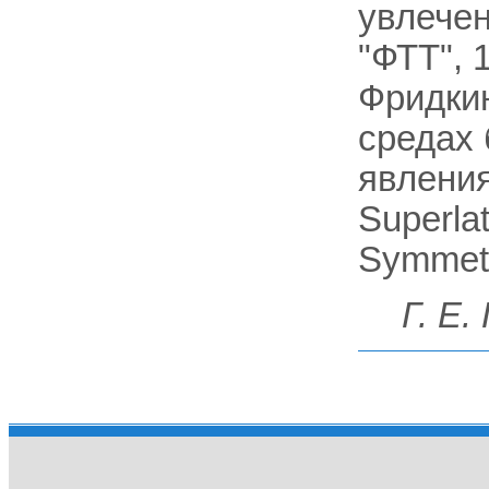
увлечен
"ФТТ", 1
Фридкин
средах 
явления,
Superlat
Symmetry
Г. Е.