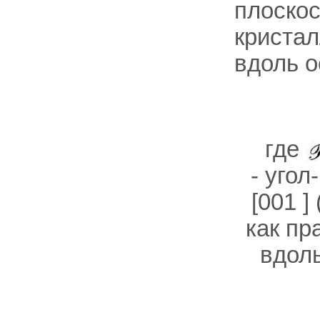
плоскос
кристал
вдоль о
где
- уго
[001 ]
как пр
вдоль