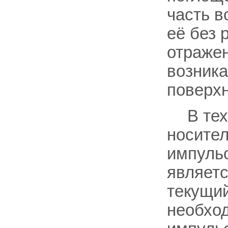
часть 
её без 
отражен
возника
поверхн
В те
носител
импульс
являетс
текущий
необход