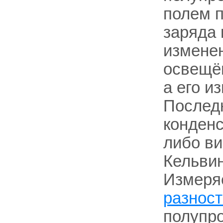
полем п
заряда 
изменен
освещён
а его из
Послед
конден
либо ви
Кельвин
Измеря
разност
полупро