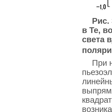
Рис.
в Те, 
света 
поляр
При 
пьезоэл
линейны
выпрям
квадра
возник