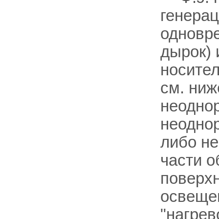
генерац
одновре
дырок) 
носител
см. ниж
неоднор
неоднор
либо н
части о
поверхн
освеще
"нагрев