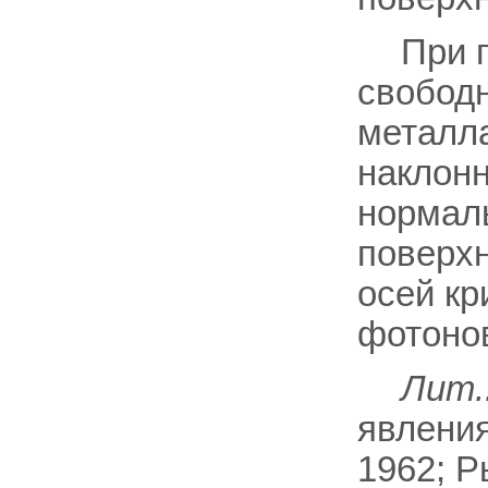
При 
свободн
металла
наклонн
нормаль
поверхн
осей кр
фотоно
Лит.
явления
1962; Р