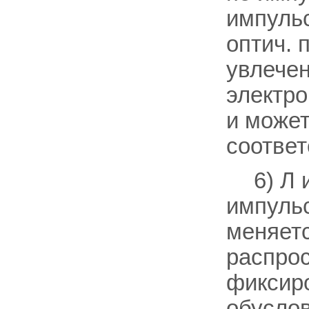
импульс
оптич. 
увлече
электро
и може
соответ
6) Л 
импульс
меняет
распрос
фиксир
обусло