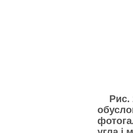
Рис.
обусло
фотога
угла j