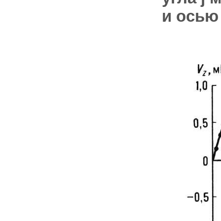
и
осью 