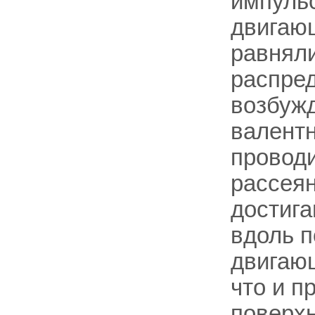
импульс
двигающ
равняли
распред
возбуж
валентн
провод
рассеян
достиг
вдоль п
двигающ
что и п
поверхн