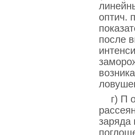
линейны
оптич. 
показа
после в
интенси
заморо
возника
ловуше
г) П 
рассея
заряда 
поглоще