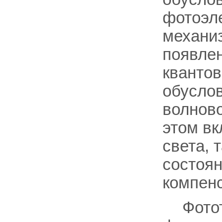
фотоэле
механи
появле
квантов
обусло
волново
этом вк
света, 
состоян
компенс
Фото