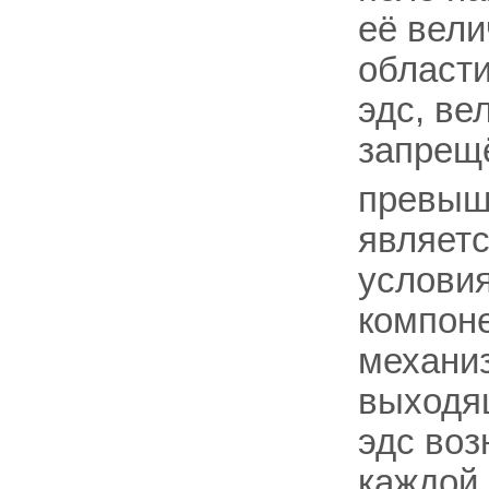
её вели
области
эдс, в
запрещё
превыш
являет
условия
компоне
механиз
выходя
эдс воз
каждой