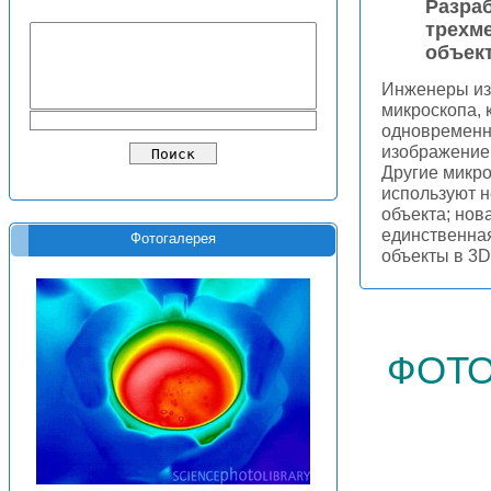
Разра
трехм
объек
Инженеры из
микроскопа,
одновременно
изображение
Другие микр
используют н
объекта; нов
единственная
Фотогалерея
объекты в 3D
фото