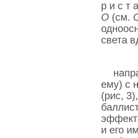
р и с т
О
(см.
одноосн
света вд
напр
ему) с 
(рис, 3
баллист
эффект
и его и