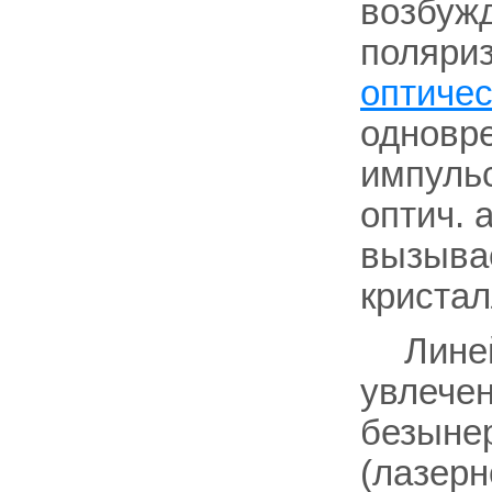
возбужд
поляри
оптичес
одновр
импуль
оптич. 
вызывае
кристал
Лине
увлечен
безыне
(лазерн