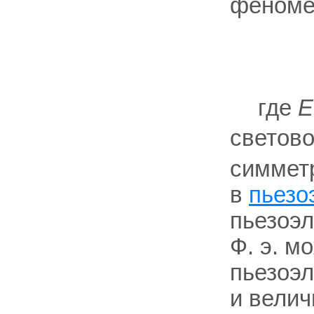
феноме
где
E
светово
симметр
в
пьезо
пьезоэл
Ф. э. м
пьезоэл
и велич