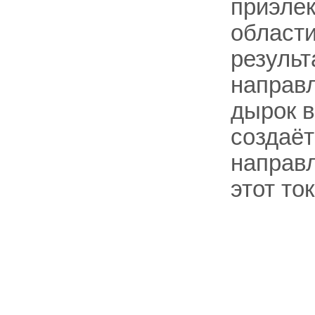
приэле
области
результ
направл
дырок 
создаёт
направ
этот ток