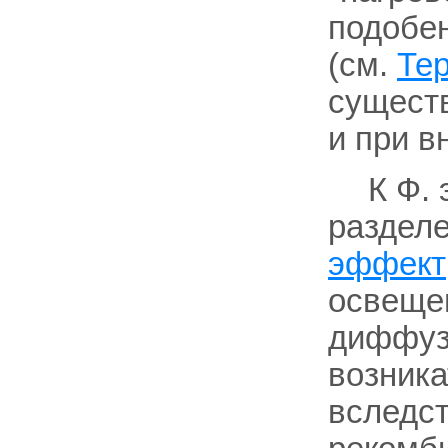
подобе
(см.
Те
существ
и при в
К Ф.
разделе
эффект
освещен
диффуз
возника
вследст