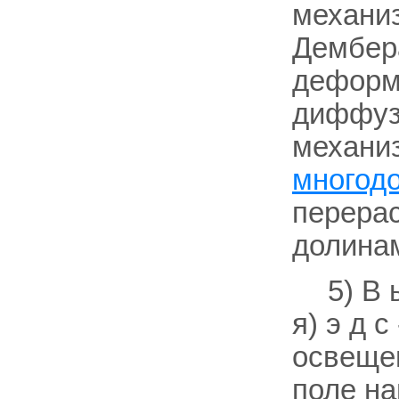
механиз
Дембер
деформ
диффуз
механи
многод
перера
долина
5) В 
я) э д 
освещен
поле на