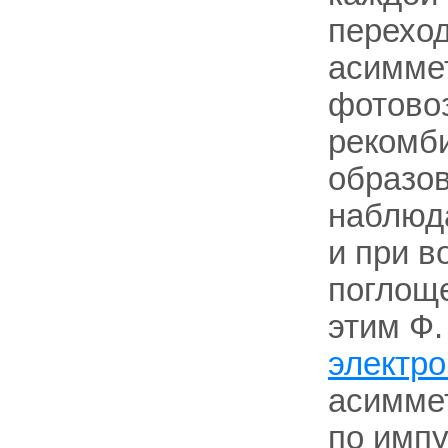
переход
асимме
фотовоз
рекомби
образов
наблюда
и при в
поглощ
этим Ф.
электр
асимме
по имп