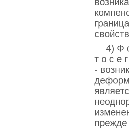
возника
компен
граница
свойств
4) Ф 
т о с е г
- возни
деформ
являетс
неодно
измене
прежде