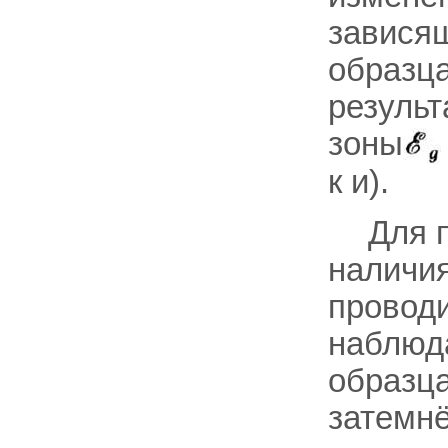
зависящ
образца
резуль
зоны
к и).
Для 
наличия
провод
наблюда
образца
затемнё