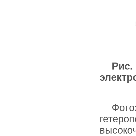
Рис.
электр
Фото
гетероп
высоко