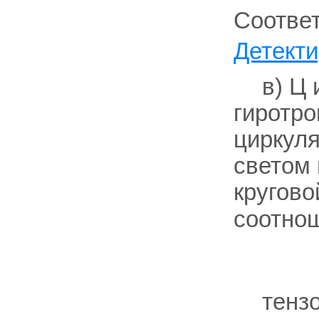
Соотве
Детекти
в) Ц 
гиротро
циркуля
светом 
кругов
соотно
тенз