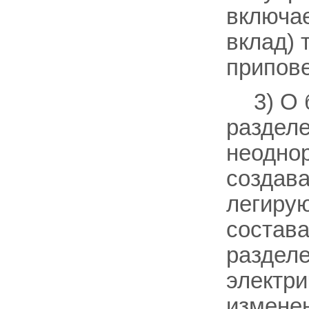
включае
вклад) 
припове
3) О 
разделе
неоднор
создав
легиру
состав
разделен
электри
измене