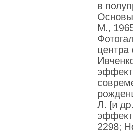
в полуп
Основы
М., 196
Фотогал
центра 
Ивченко
эффекты
совреме
рождени
Л. [и д
эффект 
2298; Н