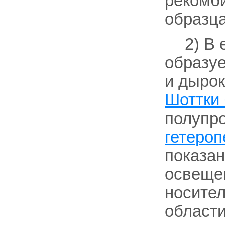
рекомб
образца
2) В е
образуе
и дырок
Шоттки
полупр
гетероп
показан
освеще
носител
област