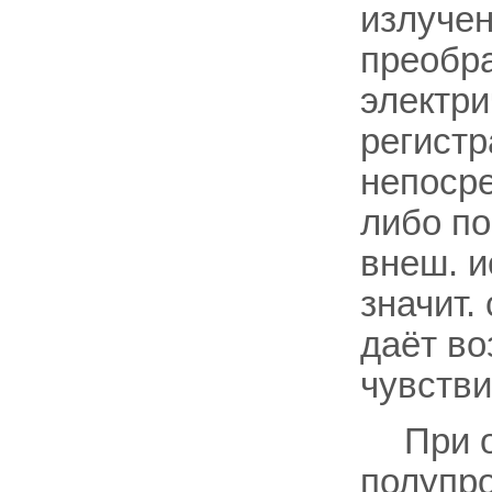
излучен
преобра
электри
регист
непосре
либо по
внеш. и
значит.
даёт в
чувстви
При 
полупро