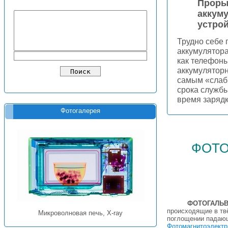
Проры
аккум
устро
Трудно себе 
аккумулятора
как телефоны
аккумуляторн
самым «слаб
срока службы
время зарядк
Фотогалерея
фото
ФОТОГАЛЬ
происходящие в тв
Микроволновая печь, X-ray
поглощении падающе
Фотомагнитоэлект