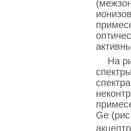
(межзон
ионизо
примес
оптичес
активн
На р
спектры
спектра
неконт
примесе
Ge (рис
акцепт