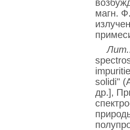
возбуж
магн. Ф
излучен
примес
Лит.
spectros
impuriti
solidi" 
др.], 
спектро
природы
полупров