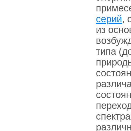
примес
серий
,
из осно
возбужд
типа (д
природ
состоян
различа
состоян
перехо
спектр
различ