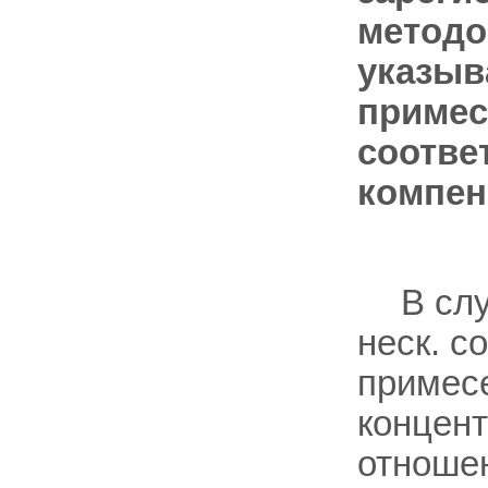
методо
указыв
примес
соотве
компен
В сл
неск. с
примес
концент
отноше