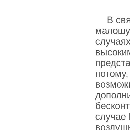
В свя
малошум
случаях
высоким
предста
потому,
возможн
дополни
бесконт
случае
воздушн