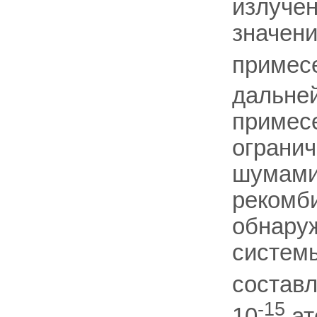
излучен
значен
примес
дальне
примес
огранич
шумами
рекомб
обнаруж
систем
составл
-15
10
ат