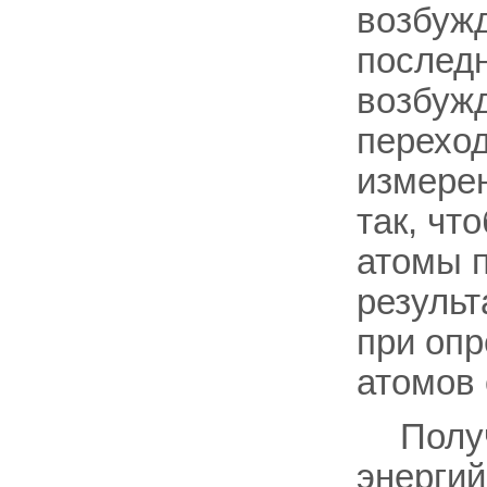
возбуж
последн
возбужд
перехо
измерен
так, чт
атомы п
результ
при опр
атомов 
Полу
энергий