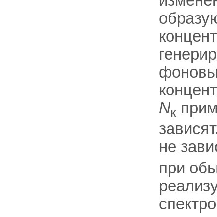
изменен
образу
концен
генери
фоновы
концен
N
прим
к
зависят.
не зав
при обы
реализ
спектро