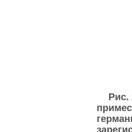
Рис.
примес
герман
зареги