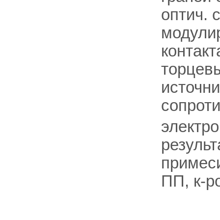
оптич. 
модулир
контакт
торцевы
источни
сопрот
электр
результ
примес
ПП, к-р