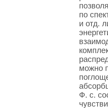
позволя
по спек
и отд. 
энергет
взаимо
комплек
распре
можно п
поглоще
абсорб
Ф. с. с
чувстви