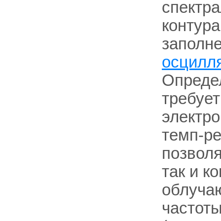
спектр
контура
заполне
осцилл
Опреде
требует
электро
темп-ре
позволя
так и к
облучаю
частот