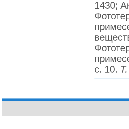
1430; А
Фототе
примесе
веществ
Фототе
примесе
с. 10.
Т