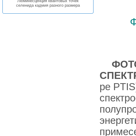
Люминесценция квантовых точек
селенида кадмия разного размера
ФОТ
СПЕКТ
ре PTIS
спектро
полупро
энергет
примесе