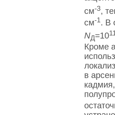
-3
см
, т
-1
см
. В
1
N
=10
Д
Кроме а
использ
локализ
в арсен
кадмия,
полупр
остаточ
устране