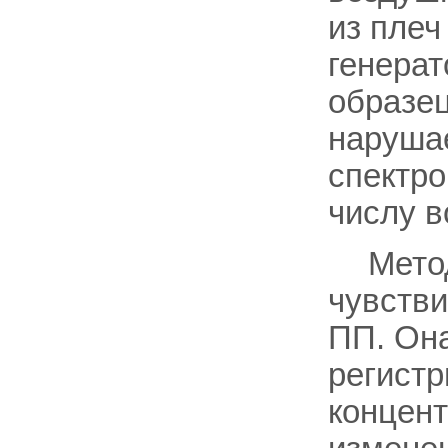
из плеч
генерат
образец
нарушае
спектро
числу в
Мето
чувств
ПП. Она
регист
концент