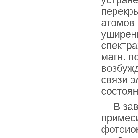
перекр
атомов 
уширен
спектр
магн. п
возбужд
связи э
состоян
В за
примеси
фотоио