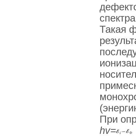
дефект
спектр
Такая ф
результ
последу
ионизац
носител
примес
монохро
(энерг
При оп
hv=