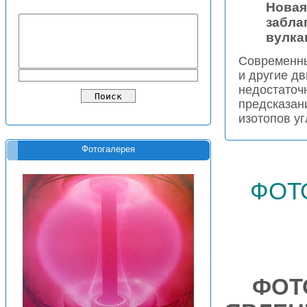
Новая
забла
вулка
Современны
и другие д
недостаточ
предсказан
изотопов уг
Фотогалерея
фот
ФОТ