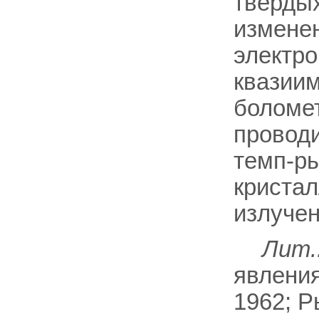
твёрдых
изменен
электро
квазиим
боломет
проводи
темп-ры
кристал
излучен
Лит.
явления
1962; Р