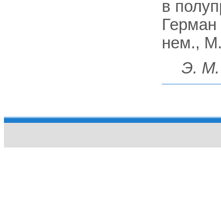
в полуп
Герман 
нем., М.
Э. М