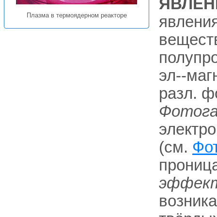
ЯВЛЕН
Плазма в термоядерном реакторе
явлени
веществ
полупро
эл--маг
разл. ф
Фотога
электро
(см.
Фо
проница
эффект
возника