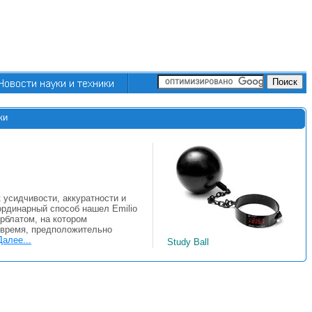
ки
к усидчивости, аккуратности и
рдинарный способ нашел Emilio
ерблатом, на котором
я время, предположительно
Далее...
Study Ball