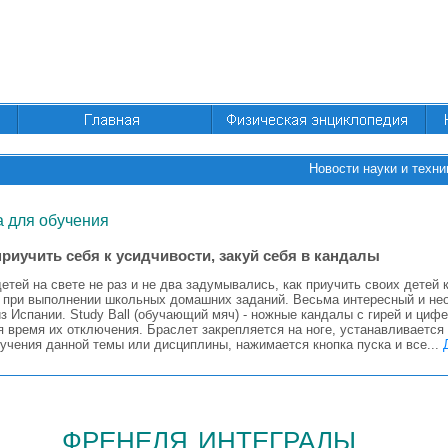
Новости науки и техни
 для обучения
риучить себя к усидчивости, закуй себя в кандалы
етей на свете не раз и не два задумывались, как приучить своих детей 
 при выполнении школьных домашних заданий. Весьма интересный и нео
из Испании. Study Ball (обучающий мяч) - ножные кандалы с гирей и циф
я время их отключения. Браслет закрепляется на ноге, устанавливаетс
учения данной темы или дисциплины, нажимается кнопка пуска и все...
френеля интегралы