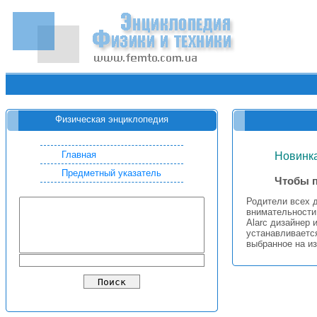
Физическая энциклопедия
Главная
Новинка
Предметный указатель
Чтобы п
Родители всех д
внимательности
Alarc дизайнер 
устанавливаетс
выбранное на из