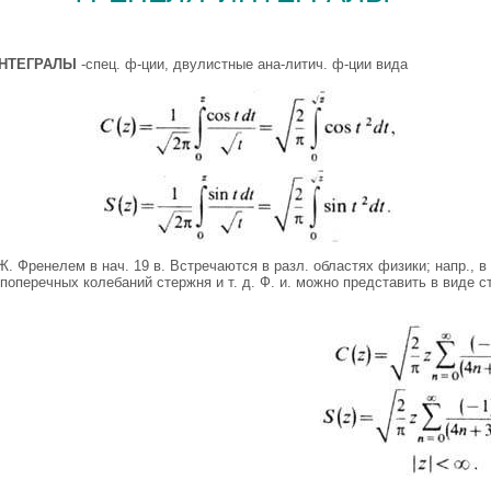
НТЕГРАЛЫ
-спец. ф-ции, двулистные ана-литич. ф-ции вида
. Френелем в нач. 19 в. Встречаются в разл. областях физики; напр., в
поперечных колебаний стержня и т. д. Ф. и. можно представить в виде 