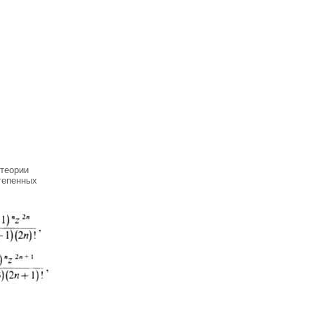
 теории
степенных