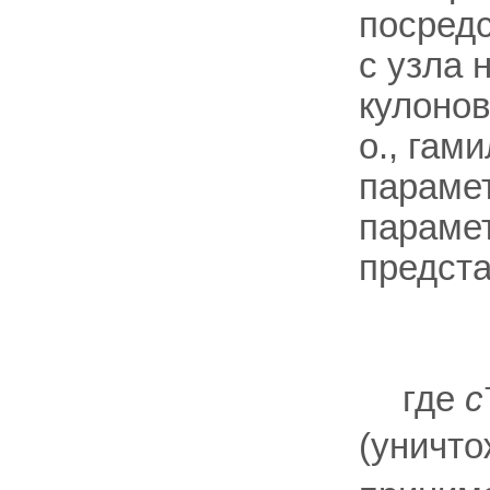
посредс
с узла 
кулонов
о., гам
параме
парамет
предста
где
c
(уничто