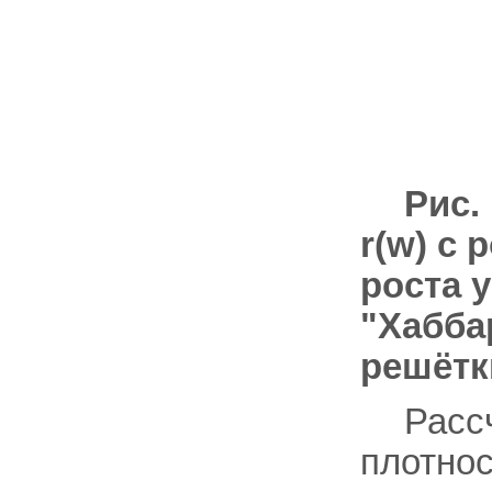
Рис.
r(w) с
роста 
"Хабба
решётк
Расс
плотнос