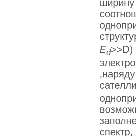
ширину 
соотно
однопр
структу
E
>>D) 
d
электр
,наряду
сателли
однопри
возможн
заполн
спектр,