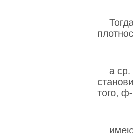
Тогда
плотнос
а ср.
станов
того, ф
имею