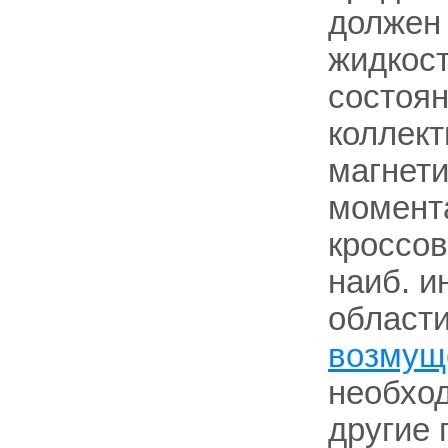
должен 
жидкост
состоян
коллект
магнети
момент
кроссов
наиб. и
област
возмущ
необход
другие