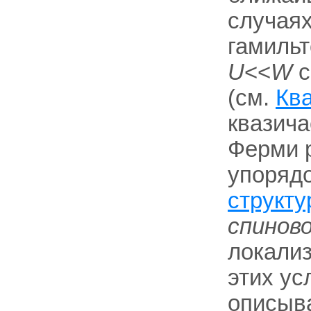
случаях
гамильт
U
<<
W
с
(см.
Кв
квазича
Ферми р
упоряд
структу
спинов
локализ
этих ус
описыв