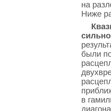
на раз
Ниже ра
Кваз
сильно
результ
были п
расцепл
двухвр
расцепл
приближ
в гамил
диагона