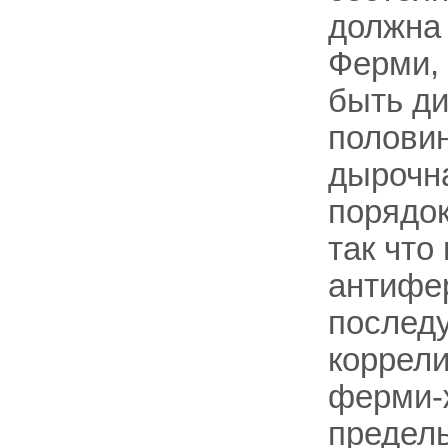
должна 
Ферми, 
быть ди
половин
дырочна
порядок
так что
антифер
послед
коррели
ферми-ж
предель