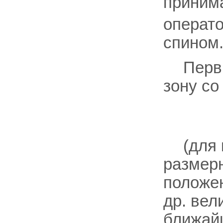
приним
операто
спином
Перв
зону со
(для
размер
положе
др. вел
ближай