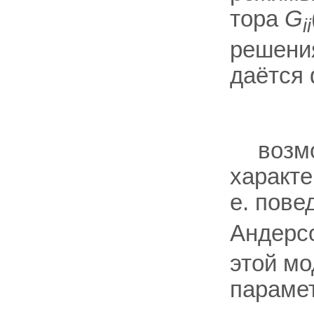
тора
G
ii
решения
даётся
возм
характе
е. пове
Андерс
этой м
параме