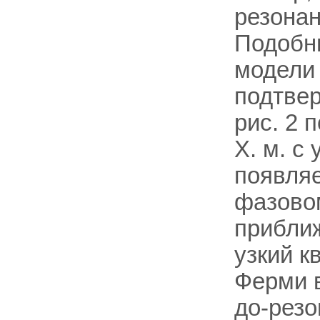
резонан
Подобн
модели 
подтве
рис. 2 
X. м. с
появляе
фазовом
приближ
узкий к
Ферми в
до-резо