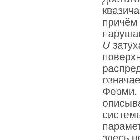
квазича
причём 
нарушаю
U
затух
поверхн
распред
означае
Ферми. 
описыв
системы
парамет
здесь н