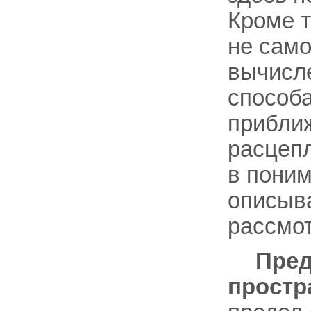
Кроме т
не само
вычисле
способа
прибли
расцеп
в поним
описыва
рассмо
Пред
простр