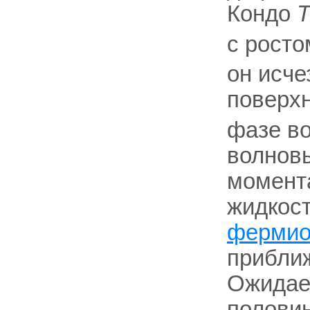
Кондо
с рост
он исче
поверх
фазе во
волнов
момент
жидкос
фермио
приближ
Ожидае
половин