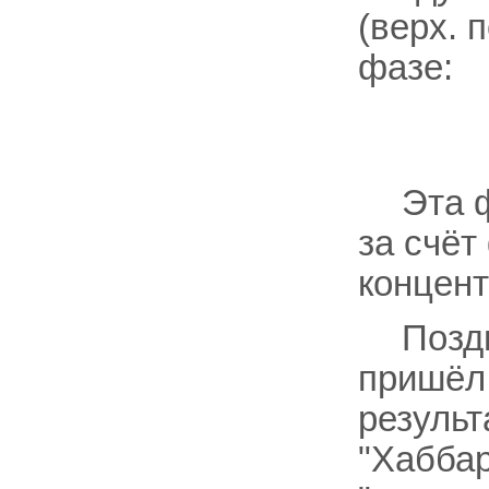
(верх. 
фазе:
Эта 
за счёт
концент
Позд
пришёл 
результ
"Хаббар