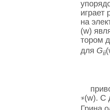
упорядо
играет 
на элек
(w) явл
тором 
для
G
(
ii
прив
(w). С
Грина 