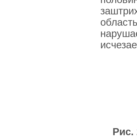
заштри
область
нарушае
исчезае
Рис.