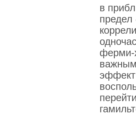
в прибл
предел
коррели
одноча
ферми-ж
важным
эффекты
воспол
перейти
гамильт