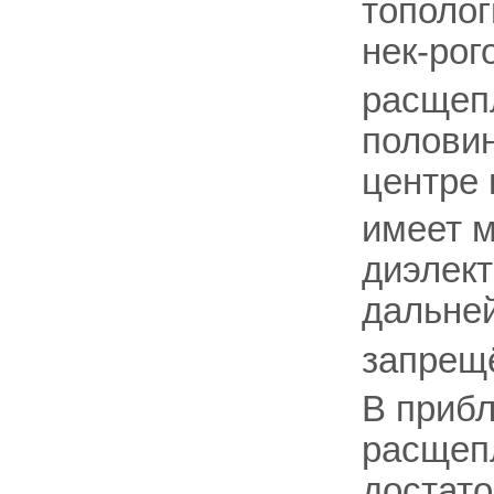
тополо
нек-рог
расщепл
половин
центре 
имеет м
диэлект
дальне
запрещё
В прибл
расщепл
достат