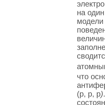
электр
на один
модел
поведен
величи
заполне
сводитс
атомны
что осн
антифе
(p, p, p
)
состоян