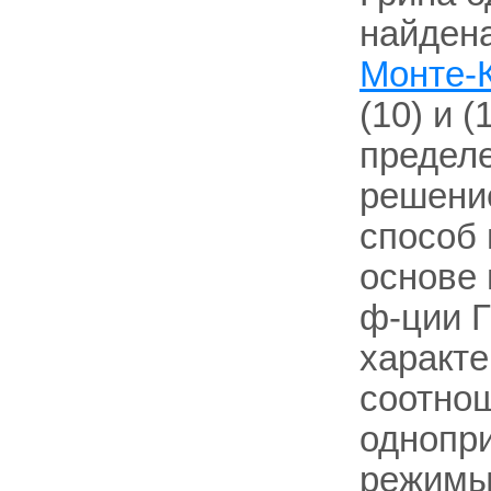
найдена
Монте-
(10) и 
предел
решение
способ 
основе 
ф-ции 
характ
соотно
однопр
режимы 