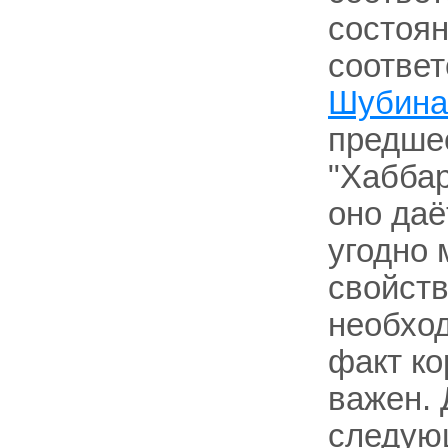
состоя
соответ
Шубина 
предше
"Хаббар
оно даё
угодно
свойств
необхо
факт к
важен.
следующ