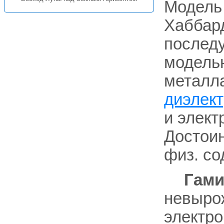
Модель 
Хаббард
последу
модель
металл
диэлект
и элект
Достоин
физ. со
Гами
невыро
электро