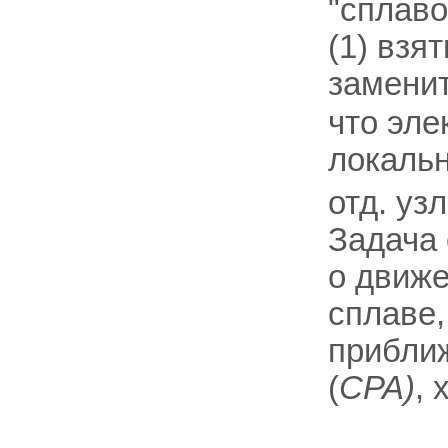
"сплаво
(1) взя
заменит
что эле
локаль
отд. уз
Задача 
о движе
сплаве,
приближ
(
СРА)
, 