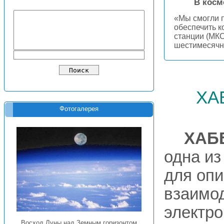
В косм
«Мы смогли п
обеспечить 
станции (МКС
шестимесячн
ха
Фотогалерея
ХАБ
одна из
для опи
взаимо
электро
Восход Луны над Земным горизонтом