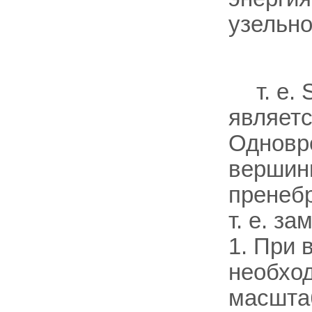
узельно
т. е.
являетс
Одновре
вершин
пренебр
т. е. з
1. При
необхо
масшта