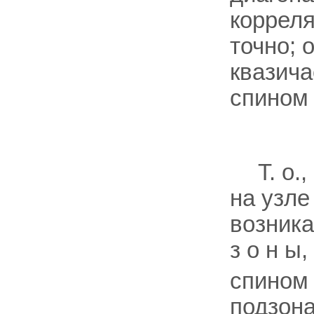
корреля
точно; 
квазич
спином 
Т. о.
на узле
возникаю
з о н ы
спином 
подзон