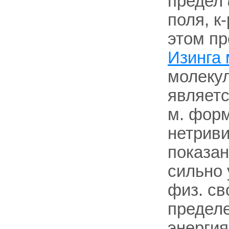
предел
поля, к
этом п
Изинга
молекул
являет
м. форм
нетриви
показан
сильно 
физ. св
предел
энергия