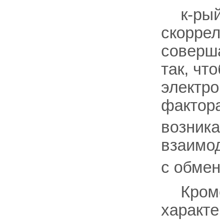
к-ры
скоррел
соверша
так, чт
электро
фактора
возник
взаимод
с обме
Кром
характе