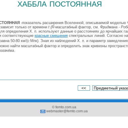
хаббла постоянная
СТОЯННАЯ
-показатель расширения Вселенной, описываемой моделью 
 зависит только от времени
t (R
-масштабный фактор, см.
Фридмана - Роб
Для определения X. п. используют данные о расстояниях до ярчайших гал
)и соответствующие
красные смещения
спектральных линий. Согласно н
.
 равна 50-80 км/(с
Мпк). Зная из наблюдений X. п. и параметр замедлени
ожно найти масштабный фактор и определить знак кривизны пространст
озгачёва
.
<<
Предметный указ
© femto.com.ua
webmaster@femto.com.ua