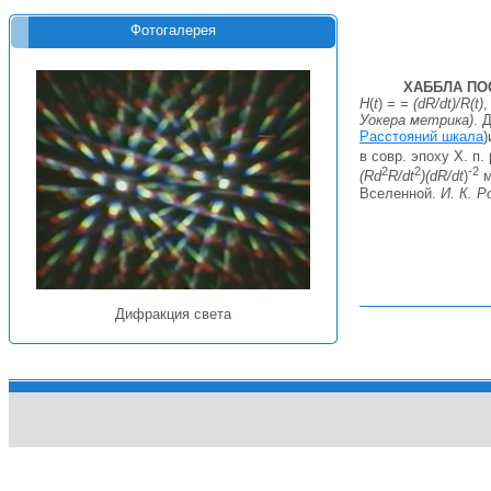
Фотогалерея
ХАББЛА ПО
H
(
t
) =
= (dR/dt)/R(t)
,
Уокера метрика)
. 
Расстояний шкала
в совр. эпоху X. п.
2
2
-2
(Rd
R/dt
)(dR/dt
)
м
Вселенной.
И. К. Р
Дифракция света