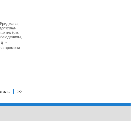
Фридмана,
ертсона-
актик (см.
аблюдениям,
я
q=-
ва-времени
атель
>>