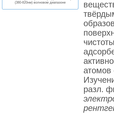
веществ
(380-820нм) волновом диапазоне
твёрды
образов
поверхн
чистоты
адсорбе
активно
атомов
Изучен
разл. ф
электр
рентге