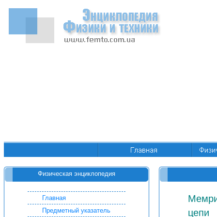
Физическая энциклопедия
Мемри
Главная
Предметный указатель
цепи