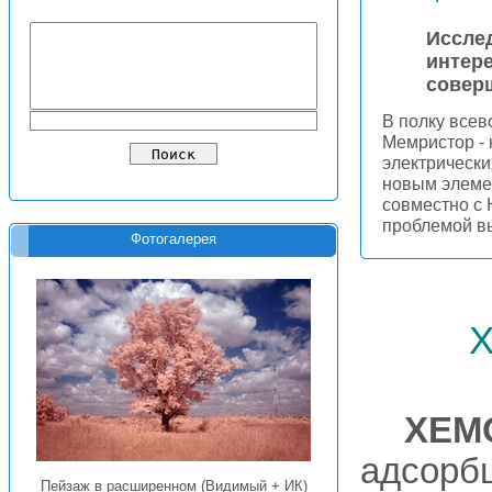
Иссле
интер
совер
В полку все
Мемристор - 
электрически
новым элеме
совместно с 
проблемой в
Фотогалерея
ХЕМ
адсорбц
Пейзаж в расширенном (Видимый + ИК)