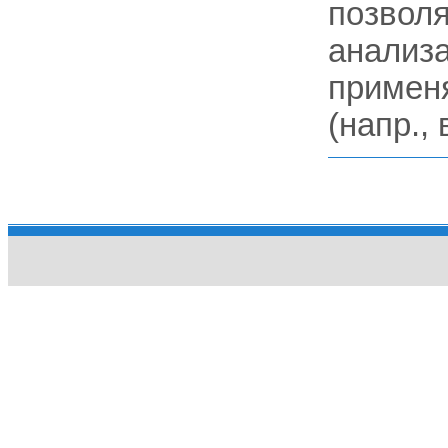
позволя
анализа
применя
(напр., 