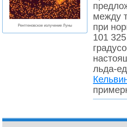
предло
между т
при нор
Рентгеновское излучение Луны
101 325
градусо
настоящ
льда-ед
Кельви
примерн