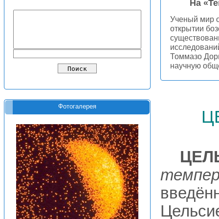
На «Т
Ученый мир 
открытии боз
существовани
исследовани
Томмазо Дор
научную общ
ц
Фотогалерея
ЦЕЛ
темпер
введённ
Цельсие