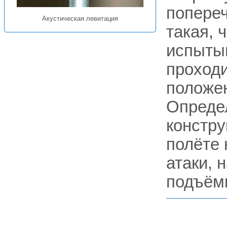
попереч
Акустическая левитация
такая, 
испытыв
проходи
положен
Определ
констру
полёте 
атаки, 
подъёмн