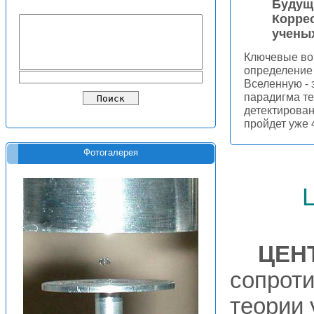
Будущ
Корре
ученых
Ключевые во
определение
Вселенную - 
парадигма т
детектирован
пройдет уже 
Фотогалерея
ЦЕН
сопрот
теории 