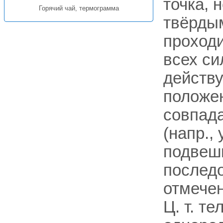
точка, 
Горячий чай, термограмма
твёрдым
проход
всех си
действу
положен
совпада
(напр.,
подвеши
последо
отмечен
Ц. т. т