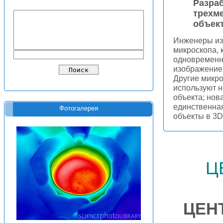
Разра
трехм
объек
Инженеры из
микроскопа,
одновременно
изображение
Другие микр
используют н
объекта; нов
единственная
Фотогалерея
объекты в 3D
ц
ЦЕН