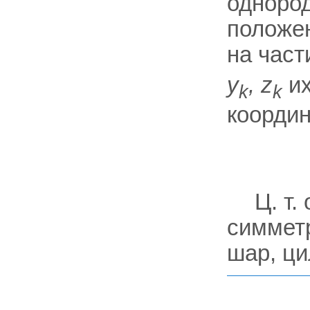
однород
положе
на част
у
, z
их
k
k
коорди
Ц. т
симметр
шар, ци