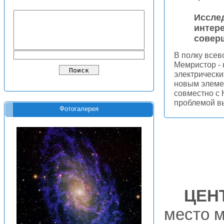
Иссле
интер
совер
В полку все
Мемристор - 
электрически
новым элеме
совместно с 
проблемой в
Фотогалерея
ЦЕН
место 