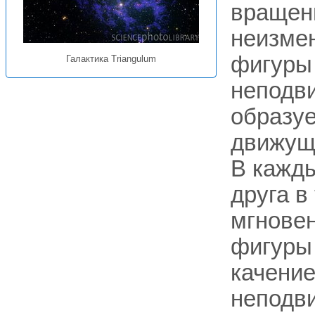
вращен
неизме
фигуры 
Галактика Triangulum
неподви
образуе
движуще
В кажды
друга в
мгнове
фигуры 
качение
неподв