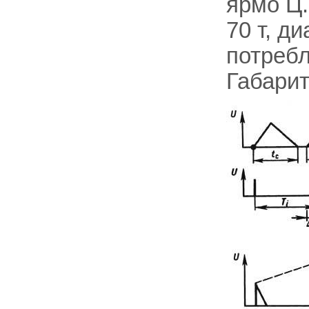
ярмо Ц.
70 т, д
потребл
Габарит