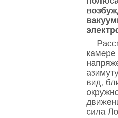
полюса
возбуж
вакуум
электр
Расс
камере 
напряже
азимуту
вид, бл
окружно
движени
сила Ло