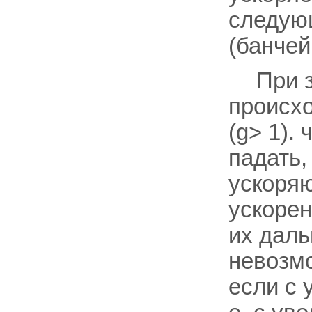
следующ
(банчей
При з
происхо
(g> 1).
падать,
ускоря
ускорен
их даль
невозм
если с 