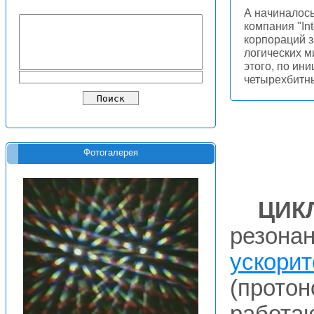
А начиналось
компания "Int
корпораций з
логических м
этого, по ин
четырехбитн
Фотогалерея
ЦИК
резона
ускорит
(протон