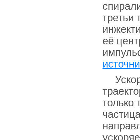
спирали
третьи 
инжекти
её цент
импульс
источни
Уско
траект
только 
частиц
направл
ускоряе