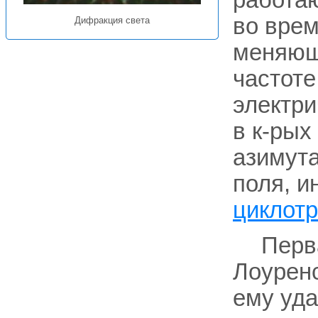
работа
во врем
Дифракция света
меняюще
частоте
электри
в к-рых
азимута
поля, 
циклот
Перв
Лоуренс
ему уда