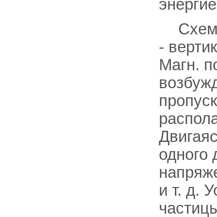
энергие
Схем
- верти
Магн. п
возбужд
пропуск
распола
Двигаяс
одного 
напряже
и т. д.
частицы