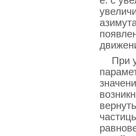
е. с ув
увелич
азимута
появлен
движен
При 
параме
значен
возник
вернуть
частиц
равнове