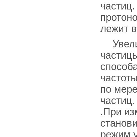
частиц.
протоно
лежит в
Увел
частицы
способа
частоты
по мере
частиц.
.При и
станов
режим у