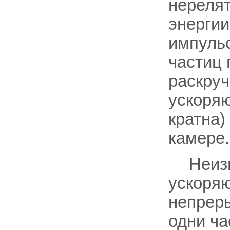
нерелят
энергии
импульс
частиц 
раскру
ускоряю
кратна)
камере.
Неиз
ускоря
непреры
одни ча