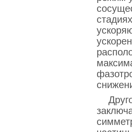
сосуще
стадиях
ускоряю
ускорен
располо
максима
фазотро
снижени
Друг
заключа
симметр