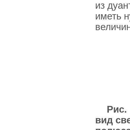
из дуан
иметь н
величин
Рис.
вид св