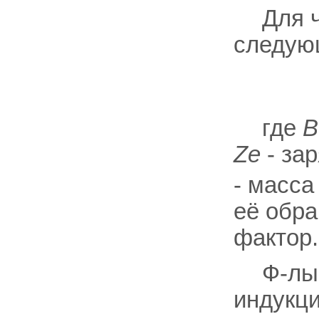
Для 
следую
где
В
Ze
- за
- масса
её обра
фактор.
Ф-лы 
индукц