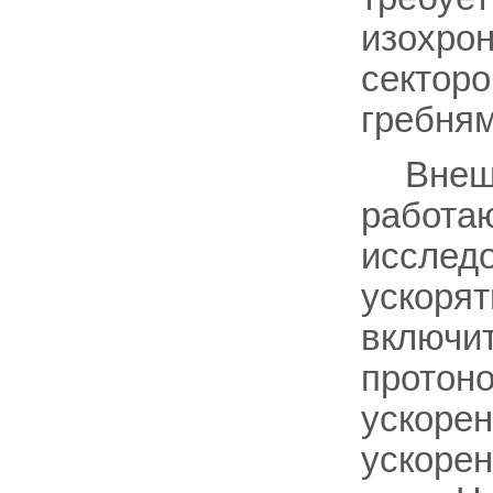
изохрон
сектор
гребням
Внеш
работа
исследо
ускорят
включит
протоно
ускорен
ускорен