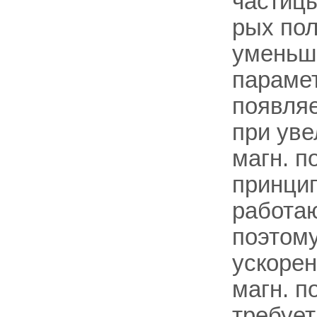
частицы
рых пол
уменьш
парамет
появляе
при уве
магн. п
принцип
работаю
поэтом
ускорен
магн. п
требуе