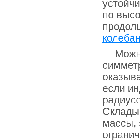
устойчи
по высо
продоль
колеба
Можн
симмет
оказыва
если ин
радиусо
Склады
массы, 
огранич