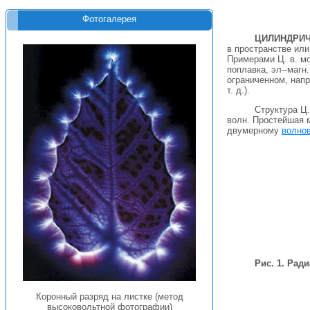
Фотогалерея
ЦИЛИНДРИЧ
в пространстве или
Примерами Ц. в. м
поплавка, эл--магн
ограниченном, напр
т. д.).
Структура Ц.
волн. Простейшая м
двумерному
волно
Рис. 1. Ра
Коронный разряд на листке (метод
высоковольтной фотографии)