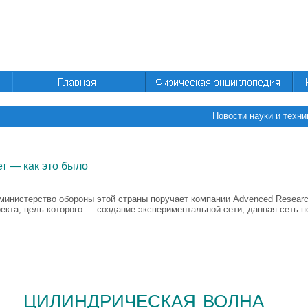
Новости науки и техни
т — как это было
министерство обороны этой страны поручает компании Advenced Researc
екта, цель которого — создание экспериментальной сети, данная сеть
цилиндрическая волна