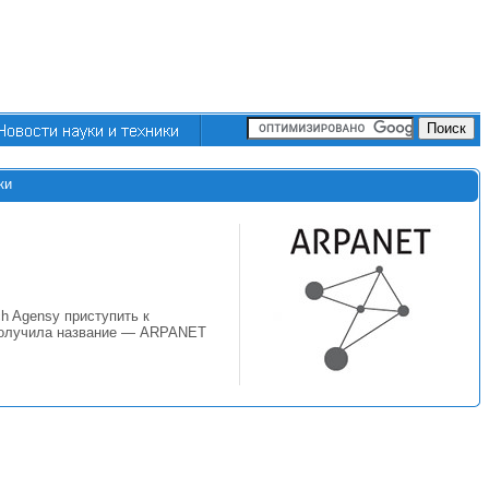
ки
h Agensy приступить к
 получила название — ARPANET