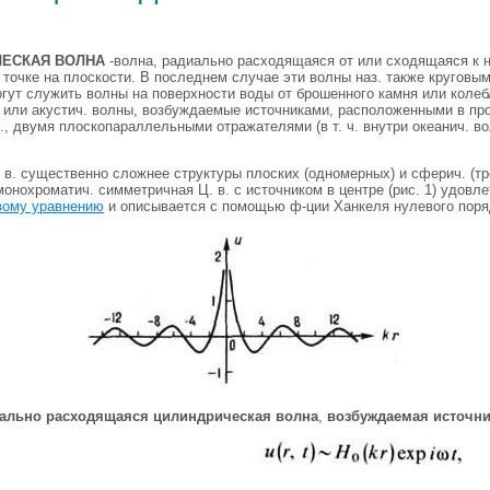
ЕСКАЯ ВОЛНА
-волна, радиально расходящаяся от или сходящаяся к н
 точке на плоскости. В последнем случае эти волны наз. также круговым
огут служить волны на поверхности воды от брошенного камня или коле
. или акустич. волны, возбуждаемые источниками, расположенными в пр
., двумя плоскопараллельными отражателями (в т. ч. внутри океанич. в
 в. существенно сложнее структуры плоских (одномерных) и сферич. (т
онохроматич. симметричная Ц. в. с источником в центре (рис. 1) удовл
вому уравнению
и описывается с помощью ф-ции Ханкеля нулевого пор
диально расходящаяся цилиндрическая волна
,
возбуждаемая источни