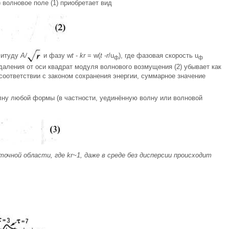
 волновое поле (1) приобретает вид
литуду
А/
и фазу w
t
-
kr
= w(
t
-
r
/u
), где фазовая скорость u
ф
ф
 удаления от оси квадрат модуля волнового возмущения (2) убывает как
в соответствии с законом сохранения энергии, суммарное значение
олну любой формы (в частности, уединённую волну или волновой
точной области, где
kr~
1, даже в среде без дисперсии происходит