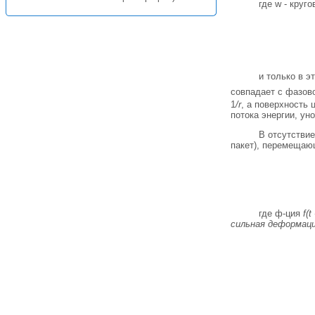
где w - круг
и только в 
совпадает с фазов
1
/r
, а поверхность
потока энергии, ун
В отсутстви
пакет), перемещаю
где ф-ция
f(t 
сильная деформация