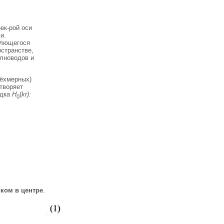
ек-рой оси
и.
блющегося
остранстве,
олноводов и
рёхмерных)
етворяет
ядка
H
(
kr):
0
ком в центре
.