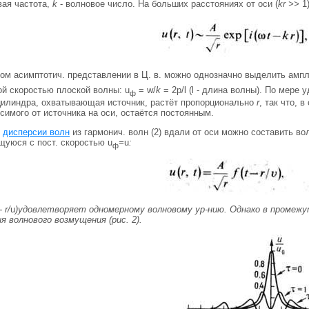
овая частота,
k
- волновое число. На больших расстояниях от оси (
kr >>
1)
этом асимптотич. представлении в Ц. в. можно однозначно выделить амп
ой скоростью плоской волны: u
= w/
k
= 2p/l (l - длина волны). По мере
ф
 цилиндра, охватывающая источник, растёт пропорционально
r
, так что, 
осимого от источника на оси, остаётся постоянным.
е
дисперсии волн
из гармонич. волн (2) вдали от оси можно составить в
щуюся с пост. скоростью u
=
u
:
ф
- r/
u
)удовлетворяет одномерному волновому ур-нию. Однако в промежу
 волнового возмущения (рис. 2).