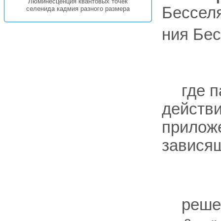
Люминесценция квантовых точек
Бессел
селенида кадмия разного размера
ния Бе
где 
действи
приложе
зависящ
реше