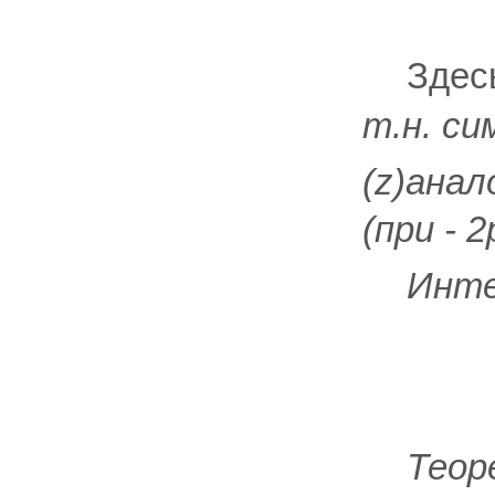
Здесь
т.н. с
(
z
)анал
(при - 
Инте
Теор