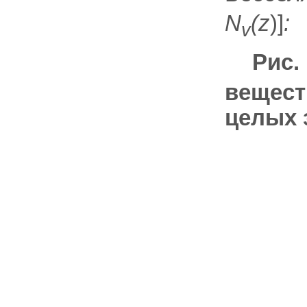
N
(z
)]
:
v
Рис.
вещест
целых 