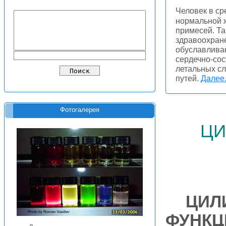
Человек в ср
нормальной 
примесей. Та
здравоохран
обуславливаю
сердечно-сос
летальных с
путей.
Далее.
Фотогалерея
ци
ЦИЛ
ФУНКЦ