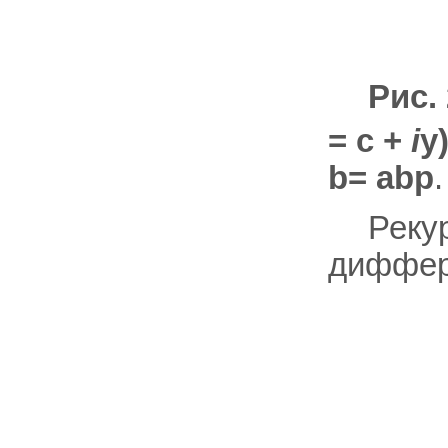
Рис.
= c +
i
y
b= abp
.
Реку
диффер