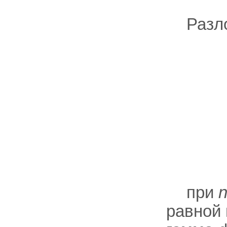
Разл
при
равной 