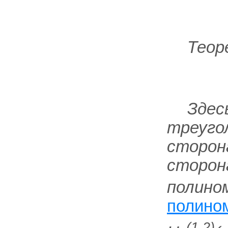
Теор
Здес
треугол
сторо
сторо
полином
полино
(1,2)