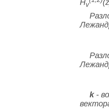
H
(
z
v
Разл
Лежанд
Разл
Лежанд
k
- в
векто