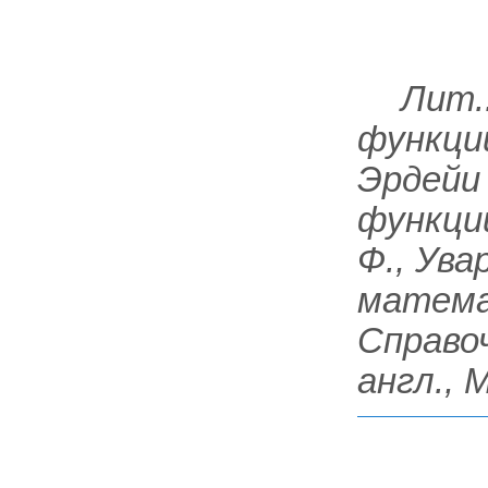
Лит.
функций
Эрдейи
функции
Ф., Ува
математ
Справоч
англ., 