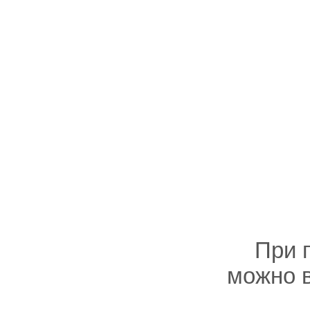
При 
можно в