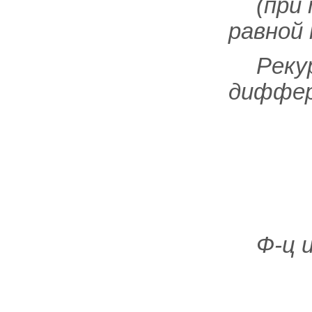
(при
равной 
Реку
диффер
Ф-ц 