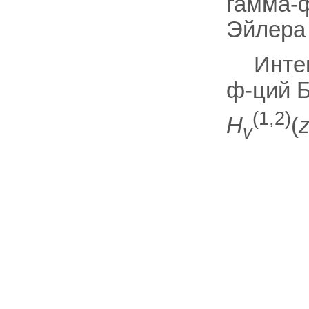
гамма-ф
Эйлера 
Инте
ф-ций Б
(1,2)
H
(
v