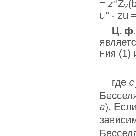
a
= z
Z
(
v
u
''
- zu 
Ц. ф
являетс
ния (1)
где
c
Бесселя 
а
). Есл
зависи
Бесселя