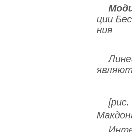
Моди
ции Бе
ния
Лине
являют
[рис.
Макдон
Инте