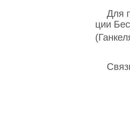
Для 
ции Бес
(Ганкел
Связ