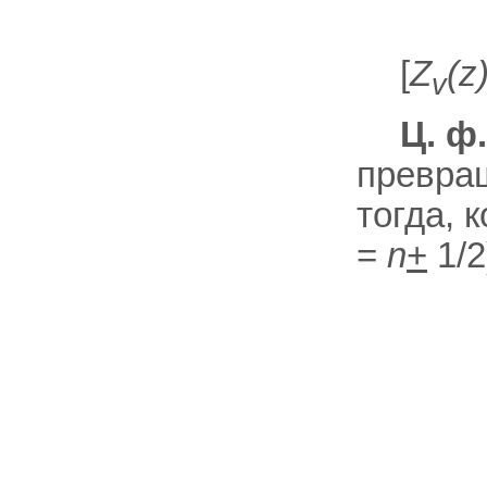
[
Z
(z
v
Ц. ф
превращ
тогда, 
=
n
+
1/2