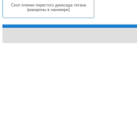
Скол пленки пористого диоксида титана
(макароны в наномире)