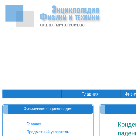
Физическая энциклопедия
Конде
Главная
Предметный указатель
паден