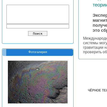
теори
Экспер
магнит
получ
это сб
Международн
системы могу
гравитации н
проверить о
Фотогалерея
ЧЁРНОЕ ТЕ