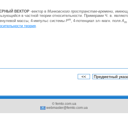
ЕРНЫЙ ВЕКТОР
-вектор в
Минковского пространстве-времени
, имеющ
ьзующийся в частной теории относительности. Примерами Ч. в. являютс
m
ненулевой массы, 4-импульс системы
P
, 4-потенциал эл--магн. поля
А
m
осительности теория
.
<<
Предметный указ
© femto.com.ua
webmaster@femto.com.ua